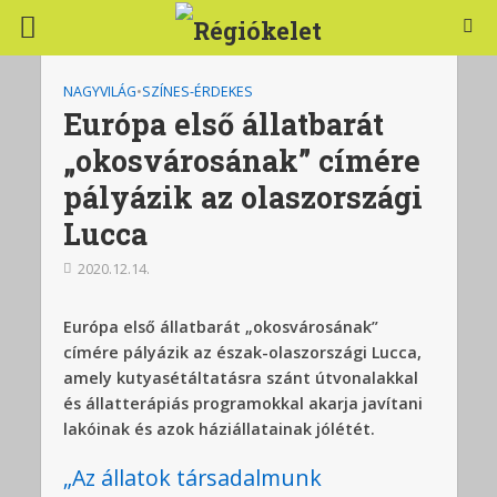
NAGYVILÁG
•
SZÍNES-ÉRDEKES
Európa első állatbarát
„okosvárosának” címére
pályázik az olaszországi
Lucca
2020.12.14.
Európa első állatbarát „okosvárosának”
címére pályázik az észak-olaszországi Lucca,
amely kutyasétáltatásra szánt útvonalakkal
és állatterápiás programokkal akarja javítani
lakóinak és azok háziállatainak jólétét.
„Az állatok társadalmunk