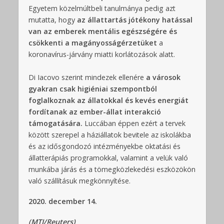
Egyetem közelmúltbeli tanulmánya pedig azt
mutatta, hogy
az állattartás jótékony hatással
van az emberek mentális egészségére és
csökkenti a magányosságérzetüket
a
koronavírus-járvány miatti korlátozások alatt.
Di Iacovo szerint mindezek ellenére
a városok
gyakran csak higiéniai szempontból
foglalkoznak az állatokkal és kevés energiát
fordítanak az ember-állat interakció
támogatására.
Luccában éppen ezért a tervek
között szerepel a háziállatok bevitele az iskolákba
és az idősgondozó intézményekbe oktatási és
állatterápiás programokkal, valamint a velük való
munkába járás és a tömegközlekedési eszközökön
való szállításuk megkönnyítése.
2020. december 14.
(MTI/Reuters)