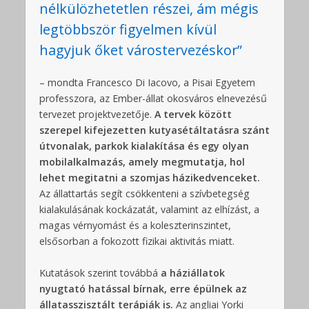
nélkülözhetetlen részei, ám mégis
legtöbbször figyelmen kívül
hagyjuk őket várostervezéskor”
– mondta Francesco Di Iacovo, a Pisai Egyetem
professzora, az Ember-állat okosváros elnevezésű
tervezet projektvezetője.
A tervek között
szerepel kifejezetten kutyasétáltatásra szánt
útvonalak, parkok kialakítása és egy olyan
mobilalkalmazás, amely megmutatja, hol
lehet megitatni a szomjas házikedvenceket.
Az állattartás segít csökkenteni a szívbetegség
kialakulásának kockázatát, valamint az elhízást, a
magas vérnyomást és a koleszterinszintet,
elsősorban a fokozott fizikai aktivitás miatt.
Kutatások szerint továbbá
a háziállatok
nyugtató hatással bírnak, erre épülnek az
állatasszisztált terápiák is.
Az angliai Yorki