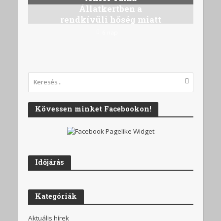
Állatkertben a
rendkívüli hőség miatt
6 nap
Kövessen minket Facebookon!
Időjárás
Kategóriák
Aktuális hírek