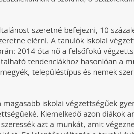
általánost szeretné befejezni, 10 szá
eretne elérni. A tanulók iskolai végze
során: 2014 óta nő a felsőfokú végzett
ztalható tendenciákhoz hasonlóan a mu
megyék, településtípus és nemek szerin
a magasabb iskolai végzettségűek gyerm
ttségűeké. Kiemelkedő azon diákok ar
 szeressék azt a munkát, amit végeznek