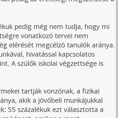
zalékuk pedig még nem tudja, hogy mi
ttségre vonatkozó tervei nem
ség elérését megcélzó tanulók aránya.
nkával, hivatással kapcsolatos
t. A szülők iskolai végzettsége is
ekei tartják vonzónak, a fizikai
ánya, akik a jövőbeli munkájukkal
: 55 százalékuk ezt választotta a