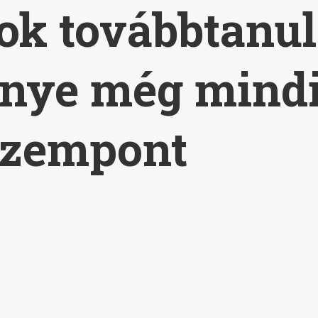
ok továbbtanu
énye még mindi
szempont