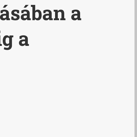
lásában a
g a