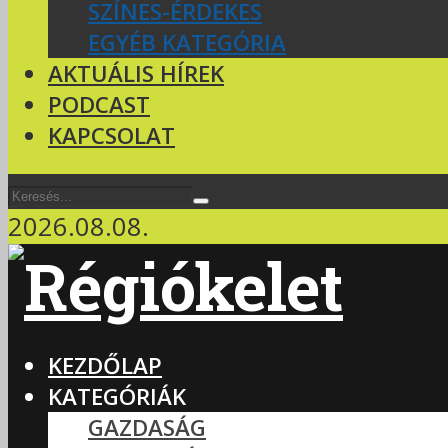
SZÍNES-ÉRDEKES
EGYÉB KATEGÓRIA
AKTUÁLIS HÍREK
PODCAST
KAPCSOLAT
2026.08.08.
KEZDŐLAP
KATEGÓRIÁK
GAZDASÁG