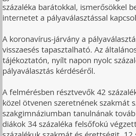
százaléka barátokkal, ismerősökkel be
internetet a pályaválasztással kapcso
A koronavírus-járvány a pályaválaszt
visszaesés tapasztalható. Az általáno
tájékoztatón, nyílt napon nyolc száz
pályaválasztás kérdéséről.
A felmérésben résztvevők 42 százalék
közel ötvenen szeretnének szakmát s
szakgimnáziumban tanulnának tovább
diákok 34 százaléka felsőfokú végzett
százalékuk szakmát és érettségit, 12