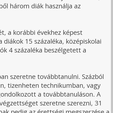
zből három diák használja az
ét, a korábbi évekhez képest
a diákok 15 százaléka, középiskolai
ók 4 százaléka beszélgetett a
an szeretne továbbtanulni. Százból
an, tizenheten technikumban, vagy
ondolkozott a továbbtanuláson. A
 végzettséget szeretne szerezni, 31
nak pedig az érettségi megszerzése a