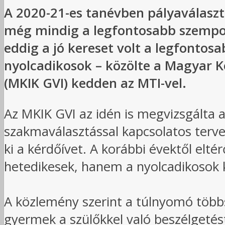
A 2020-21-es tanévben pályaválaszt
még mindig a legfontosabb szempon
eddig a jó kereset volt a legfontos
nyolcadikosok – közölte a Magyar K
(MKIK GVI) kedden az MTI-vel.
Az MKIK GVI az idén is megvizsgálta a
szakmaválasztással kapcsolatos tervei
ki a kérdőívet. A korábbi évektől elt
hetedikesek, hanem a nyolcadikosok k
A közlemény szerint a túlnyomó többs
gyermek a szülőkkel való beszélgetést