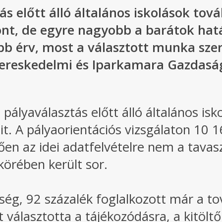
ás előtt álló általános iskolások to
t, de egyre nagyobb a barátok hatá
abb érv, most a választott munka szer
ereskedelmi és Iparkamara Gazdaság-
 pályaválasztás előtt álló általános is
t. A pályaorientációs vizsgálaton 10 1
érően az idei adatfelvételre nem a tava
örében került sor.
ég, 92 százalék foglalkozott már a tov
 választotta a tájékozódásra, a kitölt