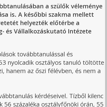
vábbtanulásában a szülők véleménye
sa is. A későbbi szakma mellett
etetét helyezték előtérbe a
 és Vállalkozáskutató Intézete
kolások továbbtanulással és
63 nyolcadik osztályos tanuló töltötte
szi, hanem az őszi félévben, és nem a
ábbtanulás kérdéseivel. Tízből kilenc
ők 56 százaléka osztályfőnöki órán, 55