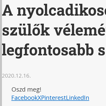
A nyolcadikos
szülők vélem
legfontosabb 
2020.12.16.
Oszd meg!
Facebook
X
Pinterest
LinkedIn