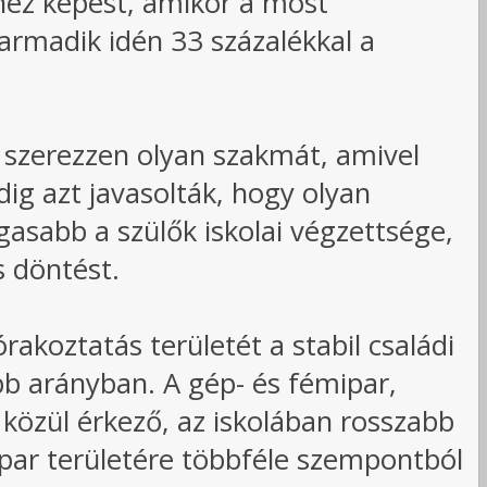
hez képest, amikor a most
harmadik idén 33 százalékkal a
y szerezzen olyan szakmát, amivel
ig azt javasolták, hogy olyan
gasabb a szülők iskolai végzettsége,
s döntést.
akoztatás területét a stabil családi
obb arányban. A gép- és fémipar,
 közül érkező, az iskolában rosszabb
ipar területére többféle szempontból