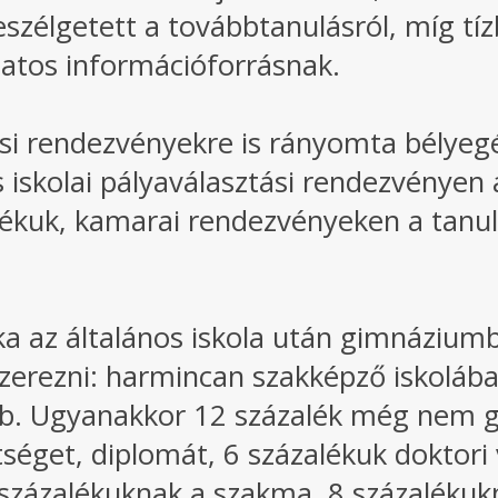
szélgetett a továbbtanulásról, míg tí
latos információforrásnak.
ási rendezvényekre is rányomta bélyeg
s iskolai pályaválasztási rendezvényen 
alékuk, kamarai rendezvényeken a tanul
a az általános iskola után gimnáziumb
zerezni: harmincan szakképző iskoláb
. Ugyanakkor 12 százalék még nem g
séget, diplomát, 6 százalékuk doktori
 százalékuknak a szakma, 8 százalékuk