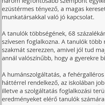
három legfontosabb szempont egyikeké
ezüstérmes tényező, a magas kereset t
munkatársakkal való jó kapcsolat.
A tanulók többségének, 68 százalékán
szívesen foglalkozna. A tanulók több
szakmát szerezzen, amivel jól tud maj
annál valószínűbb, hogy a gyerekre b
A humánszolgáltatás, a fehérgalléros 
háttérrel rendelkező, az iskolában jo
illetve a szolgáltatás foglalkozási t
eredményeket elérő tanulók számára v