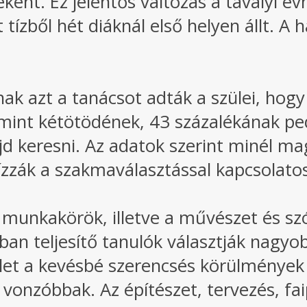
nt. Ez jelentős változás a tavalyi év
ízből hét diáknál első helyen állt. A 
ak azt a tanácsot adták a szülei, hog
 mint kétötödének, 43 százalékának ped
d keresni. Az adatok szerint minél ma
ízzák a szakmaválasztással kapcsolato
munkakörök, illetve a művészet és szór
bban teljesítő tanulók választják nagy
erület a kevésbé szerencsés körülmények
onzóbbak. Az építészet, tervezés, fa