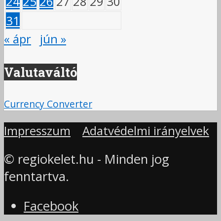
24
25
26
27
28
29
30
31
« ápr
jún »
Valutaváltó
Currency Converter
Impresszum
Adatvédelmi irányelvek
© regiokelet.hu - Minden jog
fenntartva.
Facebook