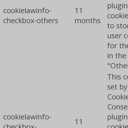
plugin
cookielawinfo-
11
cookie
checkbox-others
months
to sto
user 
for th
in the
"Othe
This c
set b
Cooki
Conse
cookielawinfo-
plugin
11
checkbox-
cookie