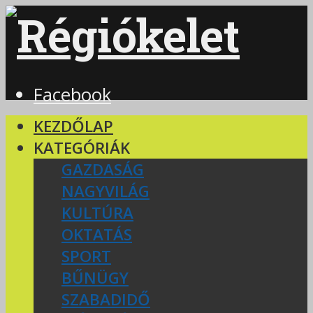
Facebook
KEZDŐLAP
KATEGÓRIÁK
GAZDASÁG
NAGYVILÁG
KULTÚRA
OKTATÁS
SPORT
BŰNÜGY
SZABADIDŐ