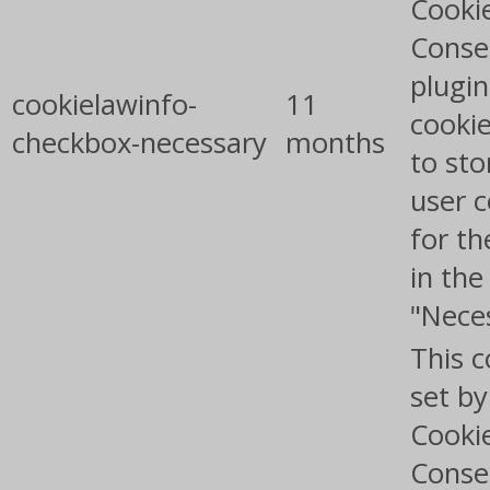
Cooki
Conse
plugin
cookielawinfo-
11
cookie
checkbox-necessary
months
to sto
user 
for th
in the
"Nece
This c
set b
Cooki
Conse