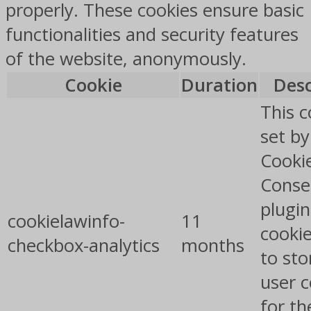
properly. These cookies ensure basic
functionalities and security features
of the website, anonymously.
Cookie
Duration
Desc
This c
set b
Cooki
Conse
plugin
cookielawinfo-
11
cookie
checkbox-analytics
months
to sto
user 
for th