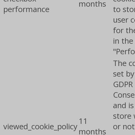
months
performance
to sto
user 
for th
in the
"Perf
The co
set by
GDPR 
Conse
and is
store
11
viewed_cookie_policy
or not
months