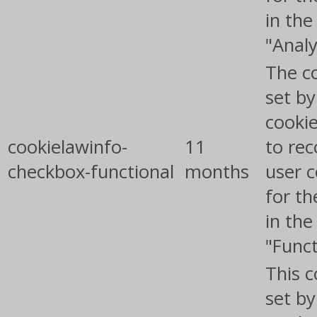
in the
"Analy
The co
set b
cooki
cookielawinfo-
11
to rec
checkbox-functional
months
user 
for th
in the
"Funct
This c
set b