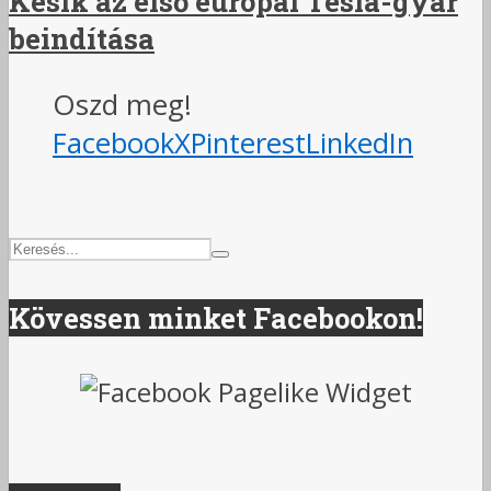
Késik az első európai Tesla-gyár
beindítása
Oszd meg!
Facebook
X
Pinterest
LinkedIn
Kövessen minket Facebookon!