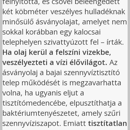
felnyitotta, és csővel beleengedett
két köbméter veszélyes hulladéknak
minősülő ásványolajat, amelyet nem
sokkal korábban egy kalocsai
telephelyen szivattyúzott fel – írták.
Ha olaj kerül a felszíni vizekbe,
veszélyezteti a vízi élővilágot.
Az
ásványolaj a bajai szennyvíztisztító
telep működését is megzavarhatta
volna, ha ugyanis eljut a
tisztítómedencébe, elpusztíthatja a
baktériumtenyészetet, amely szűri
szennyvíziszapot. Emiatt
tisztítatlan