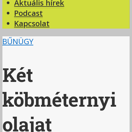
Aktuális hírek
Podcast
Kapcsolat
BŰNÜGY
Két
köbméternyi
olajat