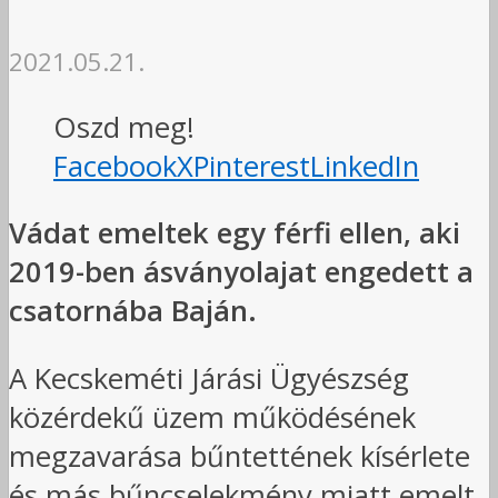
2021.05.21.
Oszd meg!
Facebook
X
Pinterest
LinkedIn
Vádat emeltek egy férfi ellen, aki
2019-ben ásványolajat engedett a
csatornába Baján.
A Kecskeméti Járási Ügyészség
közérdekű üzem működésének
megzavarása bűntettének kísérlete
és más bűncselekmény miatt emelt