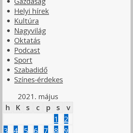
Gazdaság
Helyi hírek
Kultúra
Nagyvilág
Oktatás
Podcast
Sport
Szabadidő
Színes-érdekes
2021. május
h
K
s
c
p
s
v
1
2
3
4
5
6
7
8
9