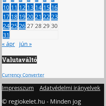
10
11
12
13
14
15
16
17
18
19
20
21
22
23
24
25
26
27
28
29
30
31
« ápr
jún »
Valutaváltó
Currency Converter
Impresszum
Adatvédelmi irányelvek
© regiokelet.hu - Minden jog