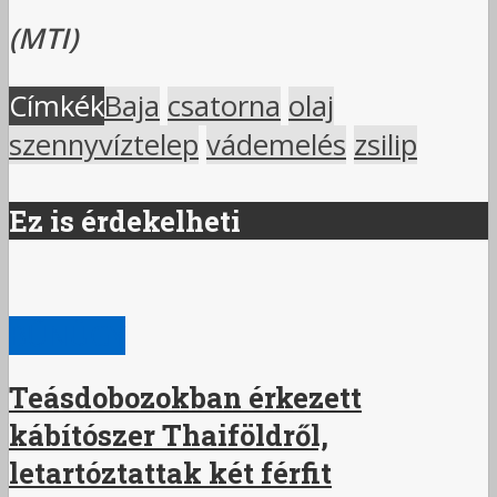
(MTI)
Címkék
Baja
csatorna
olaj
szennyvíztelep
vádemelés
zsilip
Ez is érdekelheti
BŰNÜGY
Teásdobozokban érkezett
kábítószer Thaiföldről,
letartóztattak két férfit