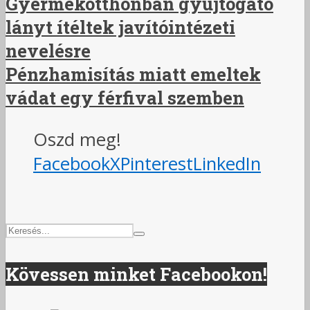
Gyermekotthonban gyújtogató
lányt ítéltek javítóintézeti
nevelésre
Pénzhamisítás miatt emeltek
vádat egy férfival szemben
Oszd meg!
Facebook
X
Pinterest
LinkedIn
Kövessen minket Facebookon!