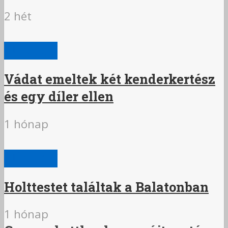
2 hét
BŰNÜGY
Vádat emeltek két kenderkertész
és egy díler ellen
1 hónap
BŰNÜGY
Holttestet találtak a Balatonban
1 hónap