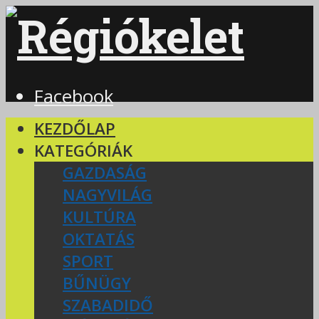
Facebook
KEZDŐLAP
KATEGÓRIÁK
GAZDASÁG
NAGYVILÁG
KULTÚRA
OKTATÁS
SPORT
BŰNÜGY
SZABADIDŐ