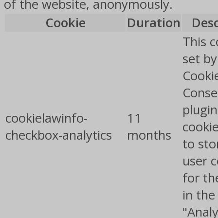
of the website, anonymously.
Cookie
Duration
Desc
This c
set b
Cooki
Conse
plugin
cookielawinfo-
11
cookie
checkbox-analytics
months
to sto
user 
for th
in the
"Analy