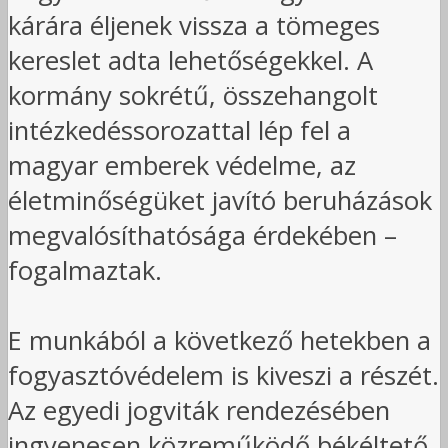
kárára éljenek vissza a tömeges
kereslet adta lehetőségekkel. A
kormány sokrétű, összehangolt
intézkedéssorozattal lép fel a
magyar emberek védelme, az
életminőségüket javító beruházások
megvalósíthatósága érdekében –
fogalmaztak.
E munkából a következő hetekben a
fogyasztóvédelem is kiveszi a részét.
Az egyedi jogviták rendezésében
ingyenesen közreműködő békéltető