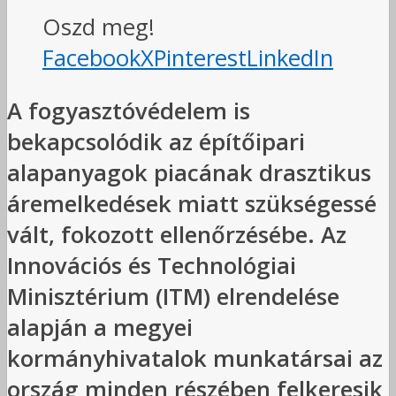
Oszd meg!
Facebook
X
Pinterest
LinkedIn
A fogyasztóvédelem is
bekapcsolódik az építőipari
alapanyagok piacának drasztikus
áremelkedések miatt szükségessé
vált, fokozott ellenőrzésébe. Az
Innovációs és Technológiai
Minisztérium (ITM) elrendelése
alapján a megyei
kormányhivatalok munkatársai az
ország minden részében felkeresik