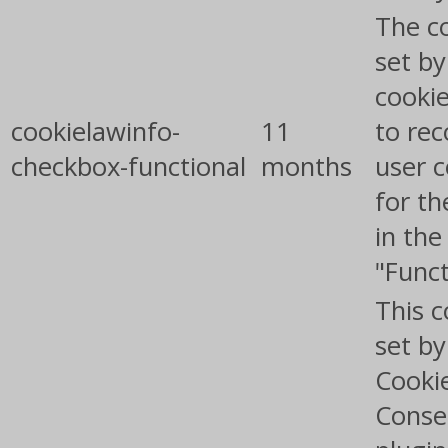
The co
set b
cooki
cookielawinfo-
11
to rec
checkbox-functional
months
user 
for th
in the
"Funct
This c
set b
Cooki
Conse