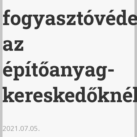
fogyasztóvéd
az
építőanyag-
kereskedőkné
2021.07.05.