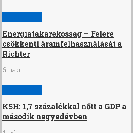
GAZDASÁG
Energiatakarékosság – Felére
csökkenti áramfelhasználását a
Richter
6 nap
GAZDASÁG
KSH: 1,7 százalékkal nőtt a GDP a
második negyedévben
1 hét