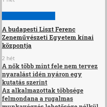
EGYÉB KATEGÓRIA
A budapesti Liszt Ferenc
Zeneművészeti Egyetem kínai
központja
2 hét
A nők több mint fele nem tervez
nyaralást idén nyáron egy
kutatás szerint
Az alkalmazottak többsége
felmondana a rugalmas
munkavégzés lehetősége nélkül