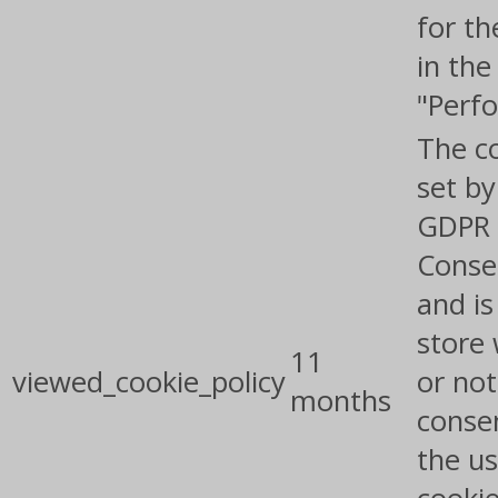
for th
in the
"Perf
The co
set by
GDPR 
Conse
and is
store
11
viewed_cookie_policy
or not
months
conse
the us