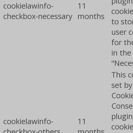
plugin
cookielawinfo-
11
cookie
checkbox-necessary
months
to sto
user 
for th
in the
"Nece
This c
set b
Cooki
Conse
plugin
cookielawinfo-
11
cookie
checkbox-others
months