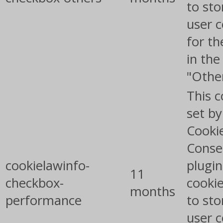
to sto
user 
for th
in the
"Othe
This c
set b
Cooki
Conse
cookielawinfo-
plugin
11
checkbox-
cookie
months
performance
to sto
user 