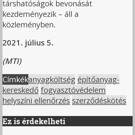
társhatóságok bevonását
kezdeményezik – áll a
közleményben.
2021. július 5.
(MTI)
Címkék
anyagköltség
építőanyag-
kereskedő
fogyasztóvédelem
helyszíni ellenőrzés
szerződéskötés
Ez is érdekelheti