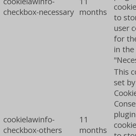
cookielawinfo-
11
cookie
checkbox-necessary
months
to sto
user 
for th
in the
"Nece
This c
set b
Cooki
Conse
plugin
cookielawinfo-
11
cookie
checkbox-others
months
to sto