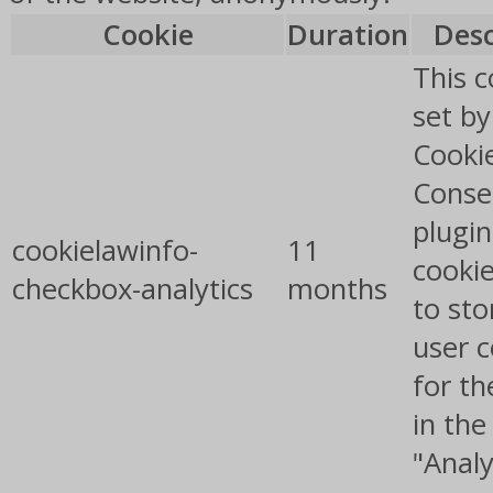
Cookie
Duration
Desc
This c
set b
Cooki
Conse
plugin
cookielawinfo-
11
cookie
checkbox-analytics
months
to sto
user 
for th
in the
"Analy