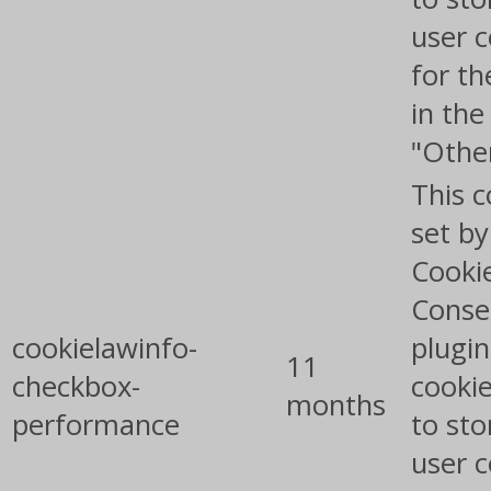
user 
for th
in the
"Othe
This c
set b
Cooki
Conse
cookielawinfo-
plugin
11
checkbox-
cookie
months
performance
to sto
user 