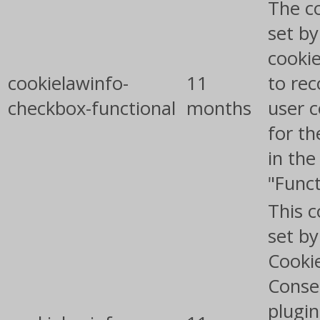
The co
set b
cooki
cookielawinfo-
11
to rec
checkbox-functional
months
user 
for th
in the
"Funct
This c
set b
Cooki
Conse
plugin