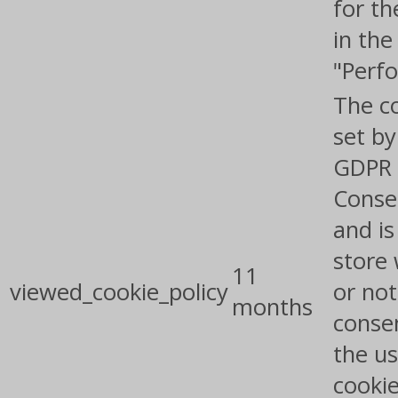
for th
in the
"Perf
The co
set by
GDPR 
Conse
and is
store
11
viewed_cookie_policy
or not
months
conse
the us
cookie