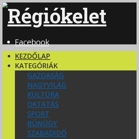
Facebook
KEZDŐLAP
KATEGÓRIÁK
GAZDASÁG
NAGYVILÁG
KULTÚRA
OKTATÁS
SPORT
BŰNÜGY
SZABADIDŐ