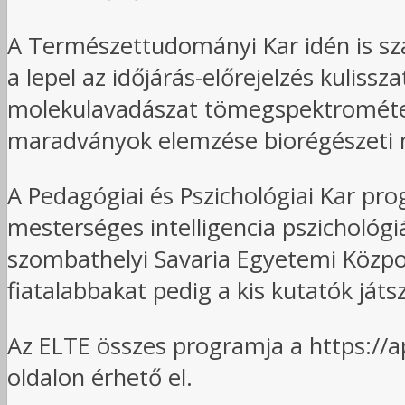
A Természettudományi Kar idén is szá
a lepel az időjárás-előrejelzés kuliss
molekulavadászat tömegspektrométerr
maradványok elemzése biorégészeti 
A Pedagógiai és Pszichológiai Kar pro
mesterséges intelligencia pszichológiá
szombathelyi Savaria Egyetemi Közpo
fiatalabbakat pedig a kis kutatók játs
Az ELTE összes programja a https:/
oldalon érhető el.