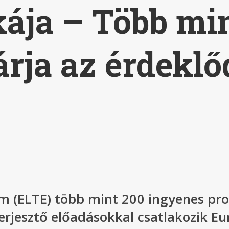
kája – Több mi
rja az érdeklő
 (ELTE) több mint 200 ingyenes pr
erjesztő előadásokkal csatlakozik E