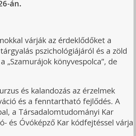
26-án.
okkal várják az érdeklődőket a
árgyalás pszichológiájáról és a zöld
s a „Szamurájok könyvespolca”, de
 kurzus és kalandozás az érzelmek
váció és a fenntartható fejlődés. A
pal, a Társadalomtudományi Kar
tó- és Óvóképző Kar kódfejtéssel várja