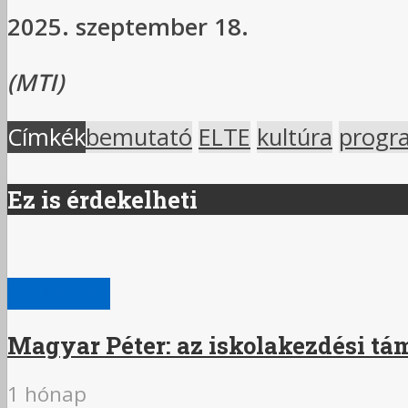
2025. szeptember 18.
(MTI)
Címkék
bemutató
ELTE
kultúra
progr
Ez is érdekelheti
OKTATÁS
Magyar Péter: az iskolakezdési tám
1 hónap