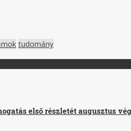
amok
tudomány
ogatás első részletét augusztus vég