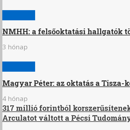
OKTATÁS
NMHH: a felsőoktatási hallgatók t
3 hónap
OKTATÁS
Magyar Péter: az oktatás a Tisza-k
4 hónap
317 millió forintból korszerűsíten
Arculatot váltott a Pécsi Tudomá