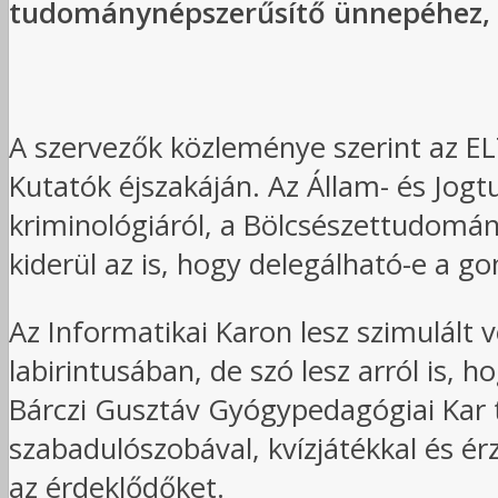
tudománynépszerűsítő ünnepéhez, a
A szervezők közleménye szerint az E
Kutatók éjszakáján. Az Állam- és Jogt
kriminológiáról, a Bölcsészettudomán
kiderül az is, hogy delegálható-e a g
Az Informatikai Karon lesz szimulált 
labirintusában, de szó lesz arról is, 
Bárczi Gusztáv Gyógypedagógiai Kar
szabadulószobával, kvízjátékkal és ér
az érdeklődőket.