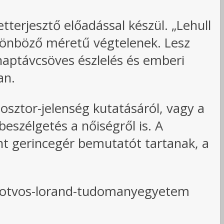
erjesztő előadással készül. „Lehull
 különböző méretű végtelenek. Lesz
aptávcsöves észlelés és emberi
an.
osztor-jelenség kutatásáról, vagy a
beszélgetés a nőiségről is. A
t gerincegér bemutatót tartanak, a
/eotvos-lorand-tudomanyegyetem