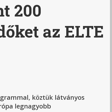
nt 200
dőket az ELTE
ogrammal, köztük látványos
urópa legnagyobb