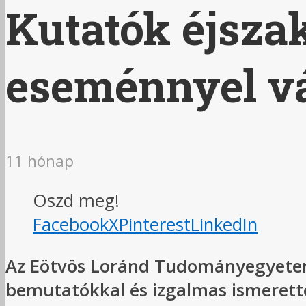
Kutatók éjsza
eseménnyel vá
11 hónap
Oszd meg!
Facebook
X
Pinterest
LinkedIn
Az Eötvös Loránd Tudományegyetem
bemutatókkal és izgalmas ismerett