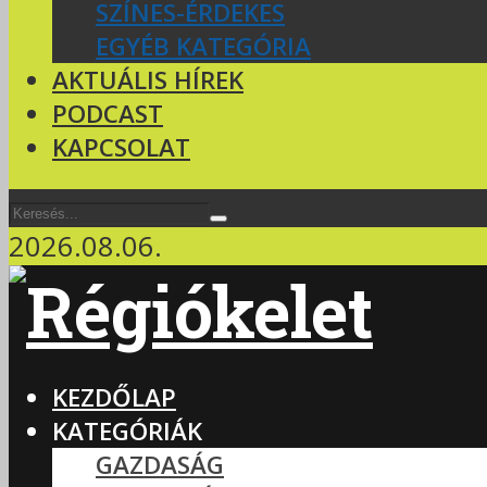
SZÍNES-ÉRDEKES
EGYÉB KATEGÓRIA
AKTUÁLIS HÍREK
PODCAST
KAPCSOLAT
2026.08.06.
KEZDŐLAP
KATEGÓRIÁK
GAZDASÁG