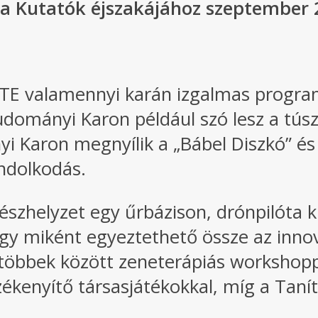
 Kutatók éjszakájához szeptember 
LTE valamennyi karán izgalmas program
udományi Karon például szó lesz a túszt
yi Karon megnyílik a „Bábel Diszkó” é
ondolkodás.
vészhelyzet egy űrbázison, drónpilóta
hogy miként egyeztethető össze az inno
 többek között zeneterápiás workshop
zékenyítő társasjátékokkal, míg a Taní