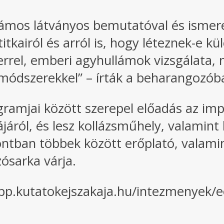
mos látványos bemutatóval és ismerett
zatitkairól és arról is, hogy léteznek-e
el, emberi agyhullámok vizsgálata, n
módszerekkel” – írták a beharangozób
gramjai között szerepel előadás az imp
járól, és lesz kollázsműhely, valamint 
ntban többek között erőplató, valamin
zósarka várja.
/app.kutatokejszakaja.hu/intezmenyek