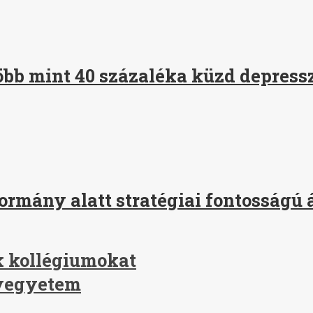
öbb mint 40 százaléka küzd depressz
ormány alatt stratégiai fontosságú 
ek kollégiumokat
nyegyetem