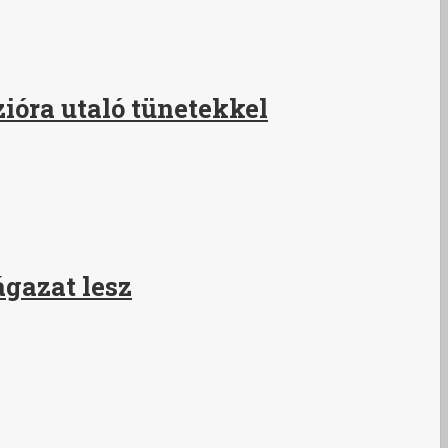
ióra utaló tünetekkel
ágazat lesz