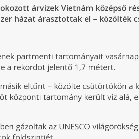
okozott árvizek Vietnám középső rés
zer házat árasztottak el – közölték 
zének partmenti tartományait vasárnap 
e a rekordot jelentő 1,7 métert.
másik eltűnt – közölte csütörtökön a 
 központi tartomány került víz alá, eg
zben gázoltak az UNESCO világörökség
ok földszintjét.