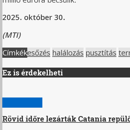
2025. október 30.
(MTI)
Címkék
esőzés
halálozás
pusztítás
ter
Ez is érdekelheti
NAGYVILÁG
Rövid időre lezárták Catania repülő