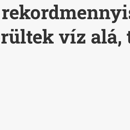
rekordmennyis
rültek víz alá,