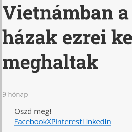
Vietnámban a 
házak ezrei ke
meghaltak
9 hónap
Oszd meg!
Facebook
X
Pinterest
LinkedIn