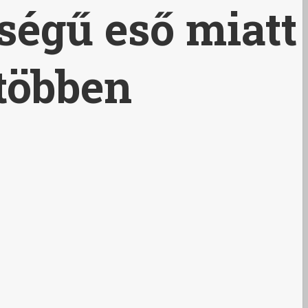
égű eső miatt
 többen