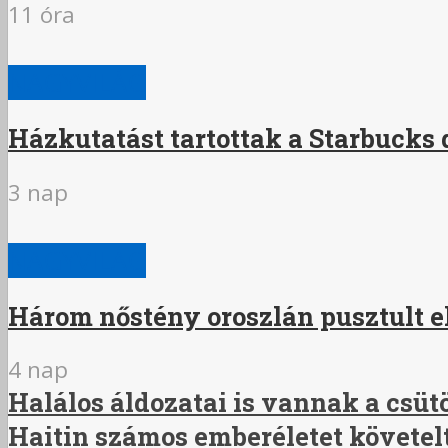
11 óra
NAGYVILÁG
Házkutatást tartottak a Starbucks
3 nap
NAGYVILÁG
Három nőstény oroszlán pusztult el
4 nap
Halálos áldozatai is vannak a cs
Haitin számos emberéletet követel