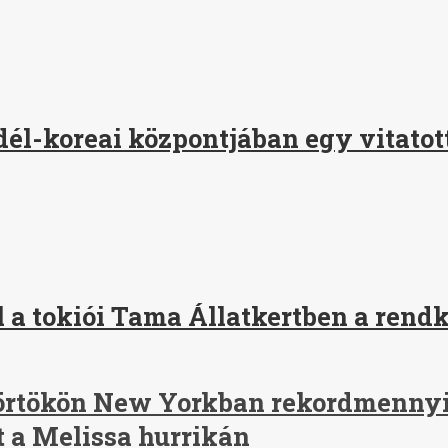
 dél-koreai központjában egy vitat
 a tokiói Tama Állatkertben a rendk
ütörtökön New Yorkban rekordmennyi
t a Melissa hurrikán