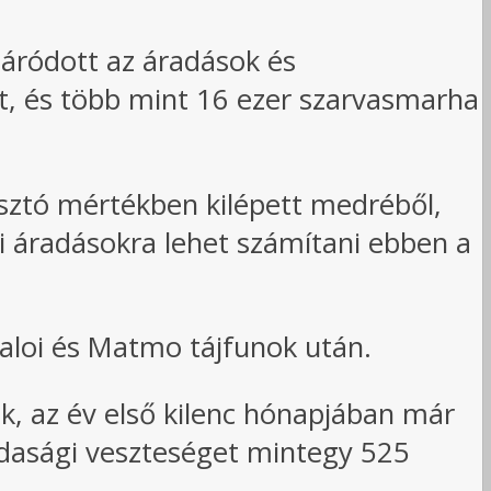
záródott az áradások és
tt, és több mint 16 ezer szarvasmarha
asztó mértékben kilépett medréből,
i áradásokra lehet számítani ebben a
aloi és Matmo tájfunok után.
ok, az év első kilenc hónapjában már
zdasági veszteséget mintegy 525