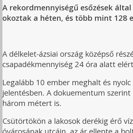
A rekordmennyiségű esőzések által 
okoztak a héten, és több mint 128 e
A délkelet-ázsiai ország középső rés
csapadékmennyiség 24 óra alatt elért
Legalább 10 ember meghalt és nyolc 
jelentésben. A dokuementum szerint öt
három métert is.
Csütörtökön a lakosok derékig érő ví
óvárosának utcáin, az ár ellepte a bolt