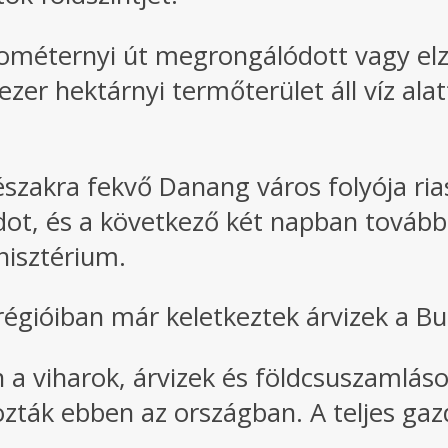
kilométernyi út megrongálódott vagy el
zer hektárnyi termőterület áll víz ala
északra fekvő Danang város folyója ri
dot, és a következő két napban tovább
nisztérium.
égióiban már keletkeztek árvizek a Bu
 a viharok, árvizek és földcsuszamlás
ozták ebben az országban. A teljes ga