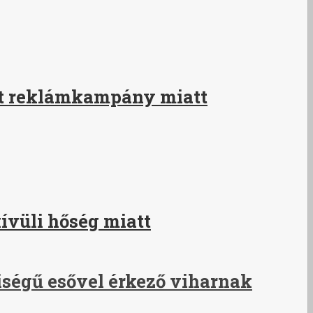
ott reklámkampány miatt
ívüli hőség miatt
ségű esővel érkező viharnak