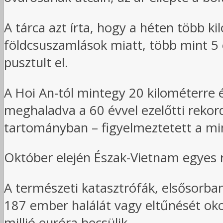
A tárca azt írta, hogy a héten több 
földcsuszamlások miatt, több mint 5 e
pusztult el.
A Hoi An-tól mintegy 20 kilométerre 
meghaladva a 60 évvel ezelőtti rekor
tartományban – figyelmeztetett a mi
Október elején Észak-Vietnam egyes r
A természeti katasztrófák, elsősorban
187 ember halálát vagy eltűnését ok
millió euróra becsülik.