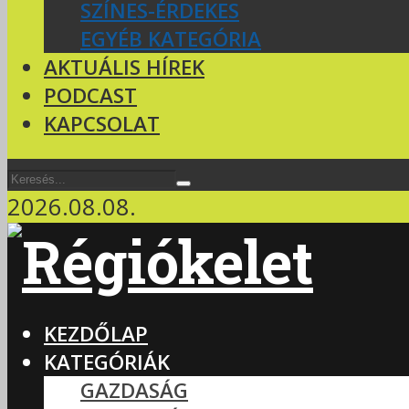
SZÍNES-ÉRDEKES
EGYÉB KATEGÓRIA
AKTUÁLIS HÍREK
PODCAST
KAPCSOLAT
2026.08.08.
KEZDŐLAP
KATEGÓRIÁK
GAZDASÁG