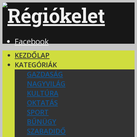
Facebook
KEZDŐLAP
KATEGÓRIÁK
GAZDASÁG
NAGYVILÁG
KULTÚRA
OKTATÁS
SPORT
BŰNÜGY
SZABADIDŐ