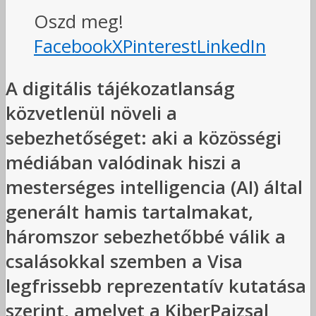
Oszd meg!
Facebook
X
Pinterest
LinkedIn
A digitális tájékozatlanság
közvetlenül növeli a
sebezhetőséget: aki a közösségi
médiában valódinak hiszi a
mesterséges intelligencia (AI) által
generált hamis tartalmakat,
háromszor sebezhetőbbé válik a
csalásokkal szemben a Visa
legfrissebb reprezentatív kutatása
szerint, amelyet a KiberPajzsal