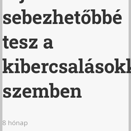
sebezhetőbbé
tesz a
kibercsalások
szemben
8 hónap