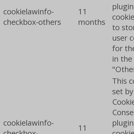
plugin
cookielawinfo-
11
cookie
checkbox-others
months
to sto
user 
for th
in the
"Othe
This c
set b
Cooki
Conse
cookielawinfo-
plugin
11
checkbox-
cookie