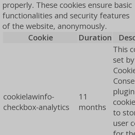
properly. These cookies ensure basic
functionalities and security features
of the website, anonymously.
Cookie
Duration
Desc
This c
set b
Cooki
Conse
plugin
cookielawinfo-
11
cookie
checkbox-analytics
months
to sto
user 
for th