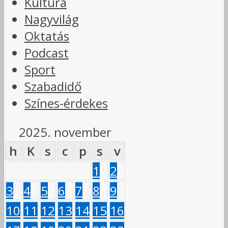
Kultúra
Nagyvilág
Oktatás
Podcast
Sport
Szabadidő
Színes-érdekes
2025. november
h
K
s
c
p
s
v
1
2
3
4
5
6
7
8
9
10
11
12
13
14
15
16