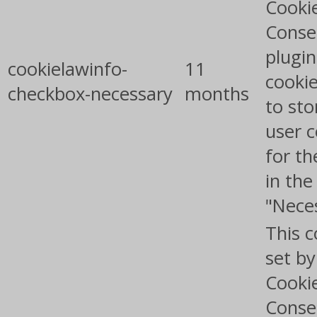
Cooki
Conse
plugin
cookielawinfo-
11
cookie
checkbox-necessary
months
to sto
user 
for th
in the
"Nece
This c
set b
Cooki
Conse