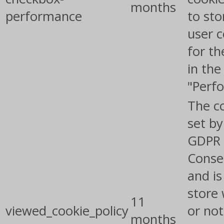
months
performance
to sto
user 
for th
in the
"Perf
The co
set by
GDPR 
Conse
and is
store
11
viewed_cookie_policy
or not
months