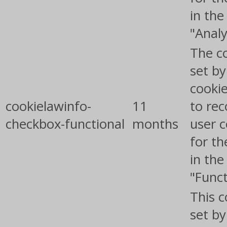
in the
"Analy
The co
set b
cooki
cookielawinfo-
11
to rec
checkbox-functional
months
user 
for th
in the
"Funct
This c
set b