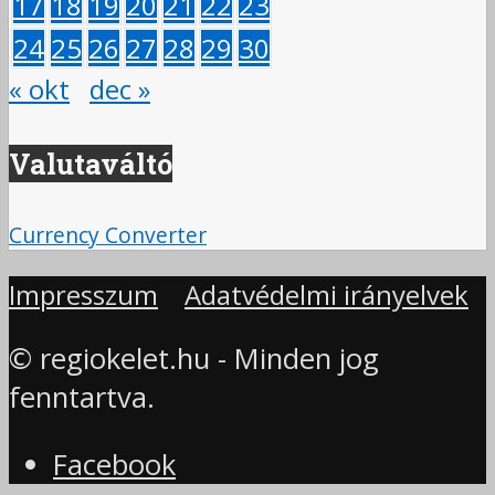
17
18
19
20
21
22
23
24
25
26
27
28
29
30
« okt
dec »
Valutaváltó
Currency Converter
Impresszum
Adatvédelmi irányelvek
© regiokelet.hu - Minden jog
fenntartva.
Facebook