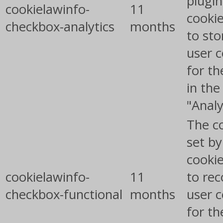
plugin
cookielawinfo-
11
cookie
checkbox-analytics
months
to sto
user 
for th
in the
"Analy
The co
set b
cooki
cookielawinfo-
11
to rec
checkbox-functional
months
user 
for th