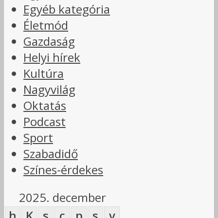
Egyéb kategória
Életmód
Gazdaság
Helyi hírek
Kultúra
Nagyvilág
Oktatás
Podcast
Sport
Szabadidő
Színes-érdekes
2025. december
h
K
s
c
p
s
v