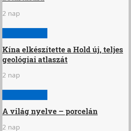
2 nap
EGYÉB HÍREK
Kína elkészítette a Hold új, teljes
geológiai atlaszát
2 nap
EGYÉB HÍREK
A világ nyelve – porcelán
2 nap