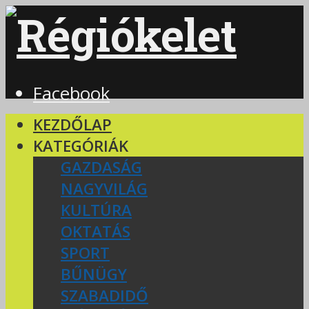
Facebook
KEZDŐLAP
KATEGÓRIÁK
GAZDASÁG
NAGYVILÁG
KULTÚRA
OKTATÁS
SPORT
BŰNÜGY
SZABADIDŐ