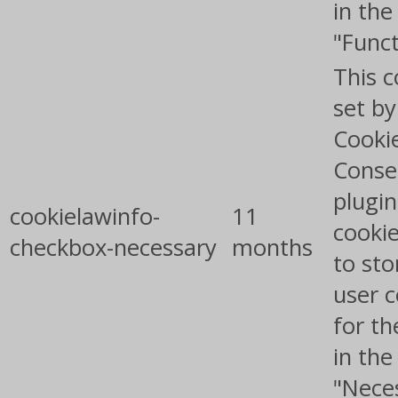
in the
"Funct
This c
set b
Cooki
Conse
plugin
cookielawinfo-
11
cookie
checkbox-necessary
months
to sto
user 
for th
in the
"Nece