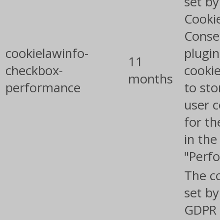
set b
Cooki
Conse
cookielawinfo-
plugin
11
checkbox-
cookie
months
performance
to sto
user 
for th
in the
"Perf
The co
set by
GDPR 