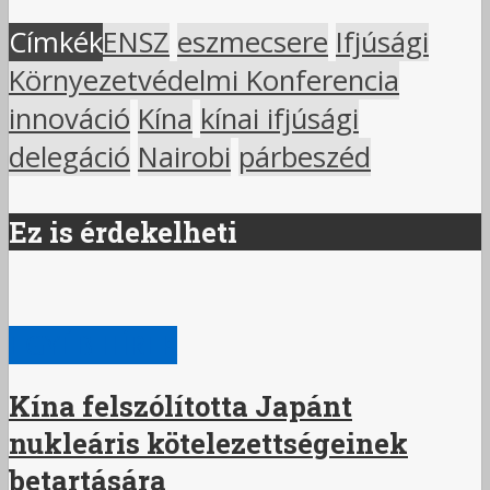
Címkék
ENSZ
eszmecsere
Ifjúsági
Környezetvédelmi Konferencia
innováció
Kína
kínai ifjúsági
delegáció
Nairobi
párbeszéd
Ez is érdekelheti
EGYÉB HÍREK
Kína felszólította Japánt
nukleáris kötelezettségeinek
betartására