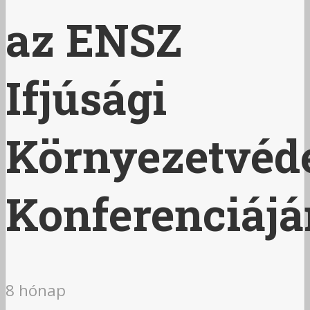
az ENSZ
Ifjúsági
Környezetvéd
Konferenciájá
8 hónap