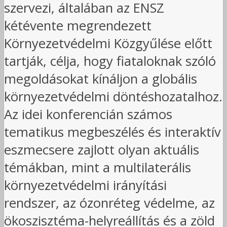
szervezi, általában az ENSZ
kétévente megrendezett
Környezetvédelmi Közgyűlése előtt
tartják, célja, hogy fiataloknak szóló
megoldásokat kínáljon a globális
környezetvédelmi döntéshozatalhoz.
Az idei konferencián számos
tematikus megbeszélés és interaktív
eszmecsere zajlott olyan aktuális
témákban, mint a multilaterális
környezetvédelmi irányítási
rendszer, az ózonréteg védelme, az
ökoszisztéma-helyreállítás és a zöld