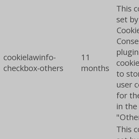
This c
set b
Cooki
Conse
plugin
cookielawinfo-
11
cookie
checkbox-others
months
to sto
user 
for th
in the
"Othe
This c