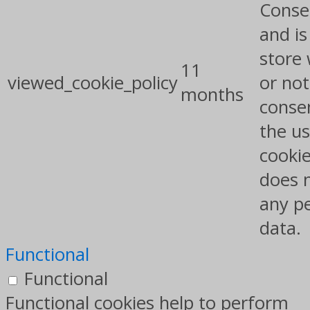
Conse
and is
store
11
viewed_cookie_policy
or not
months
conse
the us
cookie
does 
any p
data.
Functional
Functional
Functional cookies help to perform