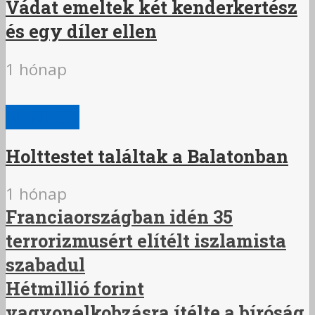
Vádat emeltek két kenderkertész
és egy díler ellen
1 hónap
BŰNÜGY
Holttestet találtak a Balatonban
1 hónap
Franciaországban idén 35
terrorizmusért elítélt iszlamista
szabadul
Hétmillió forint
vagyonelkobzásra ítélte a bíróság