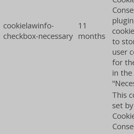
Conse
plugin
cookielawinfo-
11
cookie
checkbox-necessary
months
to sto
user 
for th
in the
"Nece
This c
set b
Cooki
Conse