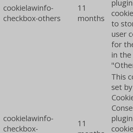
plugin
cookielawinfo-
11
cookie
checkbox-others
months
to sto
user 
for th
in the
"Othe
This c
set b
Cooki
Conse
cookielawinfo-
plugin
11
checkbox-
cookie