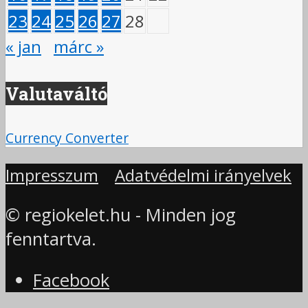
23
24
25
26
27
28
« jan
márc »
Valutaváltó
Currency Converter
Impresszum
Adatvédelmi irányelvek
© regiokelet.hu - Minden jog
fenntartva.
Facebook