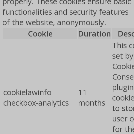
properly. These cookies ensure basic
functionalities and security features
of the website, anonymously.
Cookie
Duration
Desc
This c
set b
Cooki
Conse
plugin
cookielawinfo-
11
cookie
checkbox-analytics
months
to sto
user 
for th