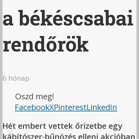
a békéscsabai
rendőrök
6 hónap
Oszd meg!
Facebook
X
Pinterest
LinkedIn
Hét embert vettek őrizetbe egy
kábítószer-bűnözés elleni akcióban