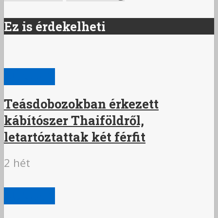
Ez is érdekelheti
BŰNÜGY
Teásdobozokban érkezett
kábítószer Thaiföldről,
letartóztattak két férfit
2 hét
BŰNÜGY