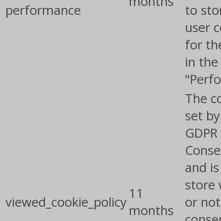
months
performance
to sto
user 
for th
in the
"Perf
The co
set by
GDPR 
Conse
and is
store
11
viewed_cookie_policy
or not
months
conse