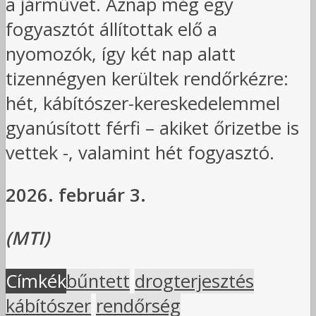
a járművet. Aznap még egy
fogyasztót állítottak elő a
nyomozók, így két nap alatt
tizennégyen kerültek rendőrkézre:
hét, kábítószer-kereskedelemmel
gyanúsított férfi – akiket őrizetbe is
vettek -, valamint hét fogyasztó.
2026. február 3.
(MTI)
Címkék
bűntett
drogterjesztés
kábítószer
rendőrség