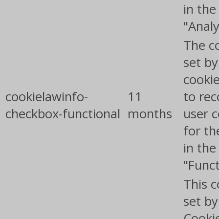
in the
"Analy
The co
set b
cooki
cookielawinfo-
11
to rec
checkbox-functional
months
user 
for th
in the
"Funct
This c
set b
Cooki