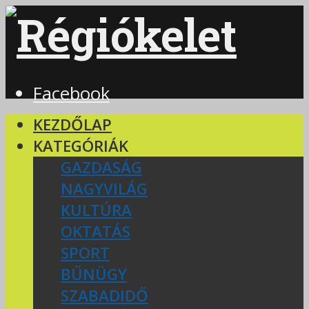
Facebook
KEZDŐLAP
KATEGÓRIÁK
GAZDASÁG
NAGYVILÁG
KULTÚRA
OKTATÁS
SPORT
BŰNÜGY
SZABADIDŐ