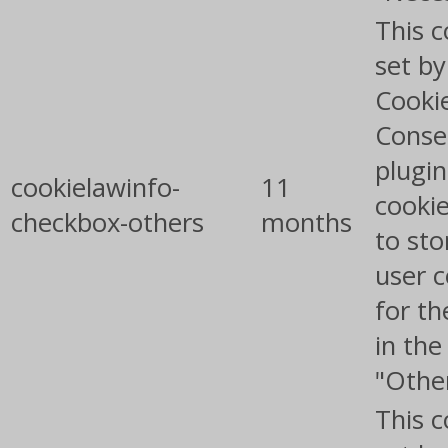
This c
set b
Cooki
Conse
plugin
cookielawinfo-
11
cookie
checkbox-others
months
to sto
user 
for th
in the
"Othe
This c