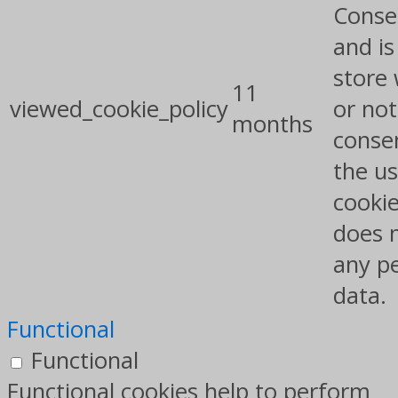
Conse
and is
store
11
viewed_cookie_policy
or not
months
conse
the us
cookie
does 
any p
data.
Functional
Functional
Functional cookies help to perform