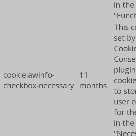
in the
"Funct
This c
set b
Cooki
Conse
plugin
cookielawinfo-
11
cookie
checkbox-necessary
months
to sto
user 
for th
in the
"Nece