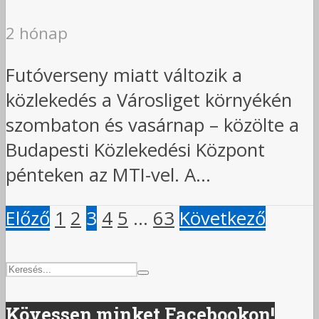
2 hónap
Futóverseny miatt változik a
közlekedés a Városliget környékén
szombaton és vasárnap – közölte a
Budapesti Közlekedési Központ
pénteken az MTI-vel. A...
Előző
1
2
3
4
5
…
63
Következő
Kövessen minket Facebookon!