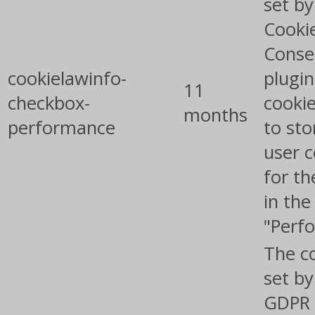
set b
Cooki
Conse
cookielawinfo-
plugin
11
checkbox-
cookie
months
performance
to sto
user 
for th
in the
"Perf
The co
set by
GDPR 