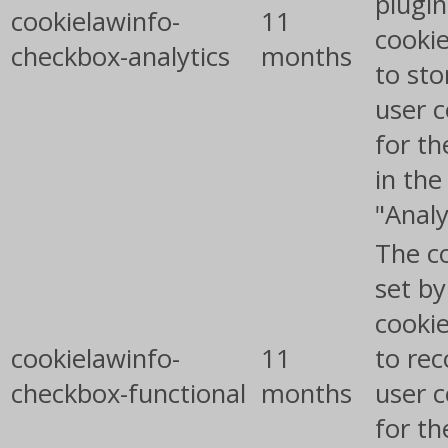
plugin
cookielawinfo-
11
cookie
checkbox-analytics
months
to sto
user 
for th
in the
"Analy
The co
set b
cooki
cookielawinfo-
11
to rec
checkbox-functional
months
user 
for th