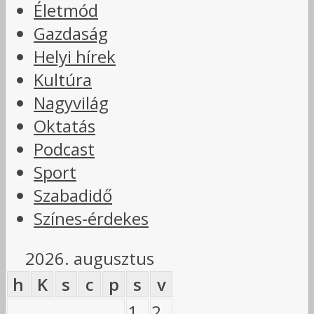
Életmód
Gazdaság
Helyi hírek
Kultúra
Nagyvilág
Oktatás
Podcast
Sport
Szabadidő
Színes-érdekes
2026. augusztus
h
K
s
c
p
s
v
1
2