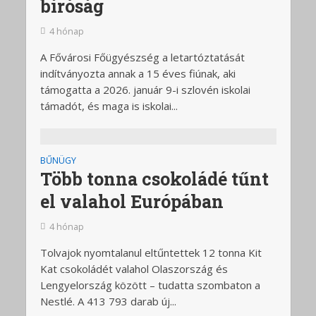
bíróság
4 hónap
A Fővárosi Főügyészség a letartóztatását
indítványozta annak a 15 éves fiúnak, aki
támogatta a 2026. január 9-i szlovén iskolai
támadót, és maga is iskolai...
BŰNÜGY
Több tonna csokoládé tűnt
el valahol Európában
4 hónap
Tolvajok nyomtalanul eltűntettek 12 tonna Kit
Kat csokoládét valahol Olaszország és
Lengyelország között – tudatta szombaton a
Nestlé. A 413 793 darab új...