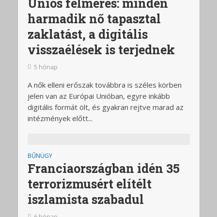
Uniós felmérés: minden
harmadik nő tapasztal
zaklatást, a digitális
visszaélések is terjednek
5 hónap
A nők elleni erőszak továbbra is széles körben
jelen van az Európai Unióban, egyre inkább
digitális formát ölt, és gyakran rejtve marad az
intézmények előtt...
BŰNÜGY
Franciaországban idén 35
terrorizmusért elítélt
iszlamista szabadul
6 hónap