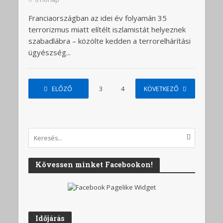
Franciaországban az idei év folyamán 35
terrorizmus miatt elítélt iszlamistát helyeznek
szabadlábra – közölte kedden a terrorelhárítási
ügyészség...
ELŐZŐ
1
2
3
4
…
KÖVETKEZŐ
72
Kövessen minket Facebookon!
Időjárás