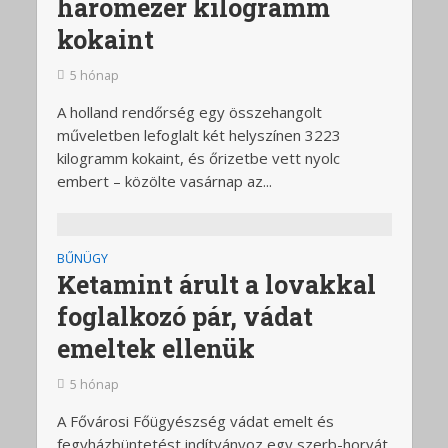
háromezer kilogramm
kokaint
5 hónap
A holland rendőrség egy összehangolt
műveletben lefoglalt két helyszínen 3223
kilogramm kokaint, és őrizetbe vett nyolc
embert – közölte vasárnap az...
BŰNÜGY
Ketamint árult a lovakkal
foglalkozó pár, vádat
emeltek ellenük
5 hónap
A Fővárosi Főügyészség vádat emelt és
fegyházbüntetést indítványoz egy szerb-horvát