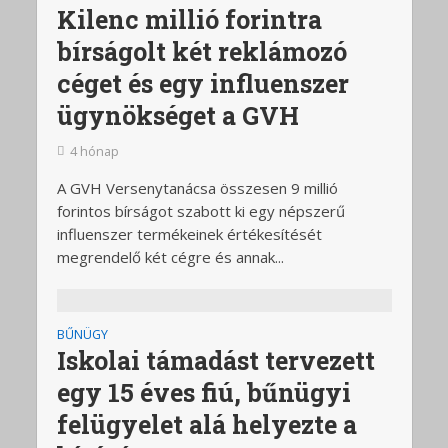
Kilenc millió forintra
bírságolt két reklámozó
céget és egy influenszer
ügynökséget a GVH
4 hónap
A GVH Versenytanácsa összesen 9 millió
forintos bírságot szabott ki egy népszerű
influenszer termékeinek értékesítését
megrendelő két cégre és annak...
BŰNÜGY
Iskolai támadást tervezett
egy 15 éves fiú, bűnügyi
felügyelet alá helyezte a