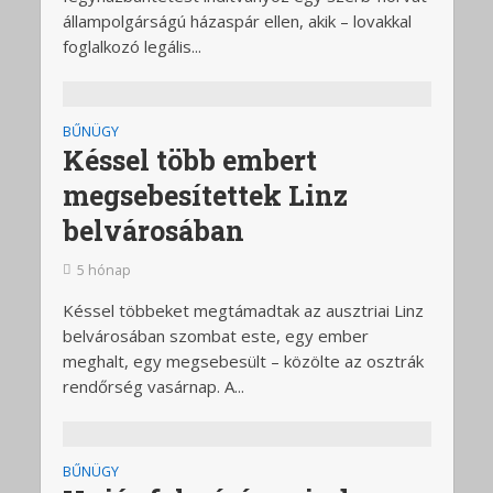
állampolgárságú házaspár ellen, akik – lovakkal
foglalkozó legális...
BŰNÜGY
Késsel több embert
megsebesítettek Linz
belvárosában
5 hónap
Késsel többeket megtámadtak az ausztriai Linz
belvárosában szombat este, egy ember
meghalt, egy megsebesült – közölte az osztrák
rendőrség vasárnap. A...
BŰNÜGY