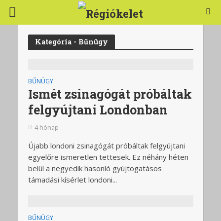
Kategória - Bűnügy
BŰNÜGY
Ismét zsinagógát próbáltak
felgyújtani Londonban
4 hónap
Újabb londoni zsinagógát próbáltak felgyújtani
egyelőre ismeretlen tettesek. Ez néhány héten
belül a negyedik hasonló gyújtogatásos
támadási kísérlet londoni...
BŰNÜGY