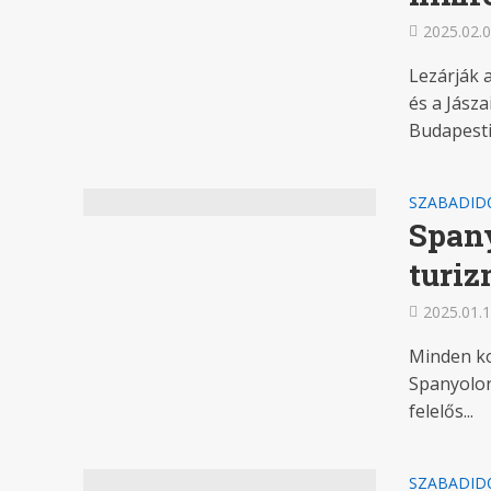
2025.02.0
Lezárják a
és a Jásza
Budapesti.
SZABADID
Spany
turiz
2025.01.1
Minden kor
Spanyolor
felelős...
SZABADID