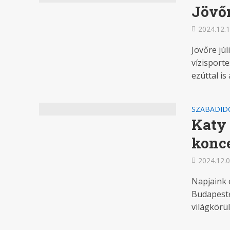
Jövőr
2024.12.1
Jövőre jú
vízisport
ezúttal is 
SZABADID
Katy 
konce
2024.12.0
Napjaink 
Budapeste
világkörüli