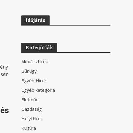
Időjárás
Kategóriák
Aktuális hírek
mény
Bűnügy
ésen.
Egyéb Hírek
Egyéb kategória
Életmód
 és
Gazdaság
Helyi hírek
Kultúra