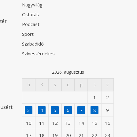
Nagyvilág
Oktatás
tér
Podcast
Sport
Szabadidő
Színes-érdekes
2026. augusztus
h
K
s
c
p
s
v
1
2
musért
3
4
5
6
7
8
9
10
11
12
13
14
15
16
17
18
19
20
21
22
23