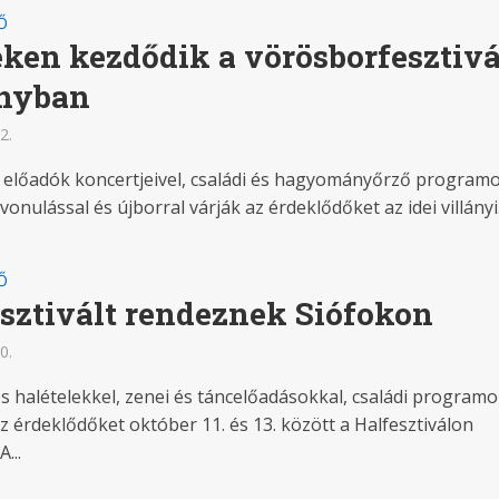
Ő
ken kezdődik a vörösborfesztivá
ányban
2.
előadók koncertjeivel, családi és hagyományőrző programo
lvonulással és újborral várják az érdeklődőket az idei villányi.
Ő
sztivált rendeznek Siófokon
0.
s halételekkel, zenei és táncelőadásokkal, családi programo
az érdeklődőket október 11. és 13. között a Halfesztiválon
...