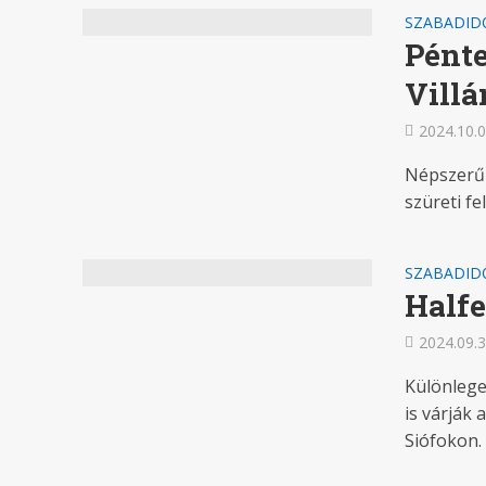
SZABADID
Pénte
Vill
2024.10.0
Népszerű 
szüreti fe
SZABADID
Halfe
2024.09.3
Különlege
is várják 
Siófokon. A