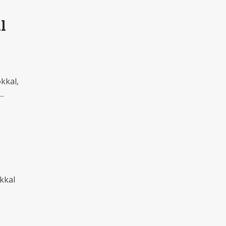
l
kkal,
..
kkal