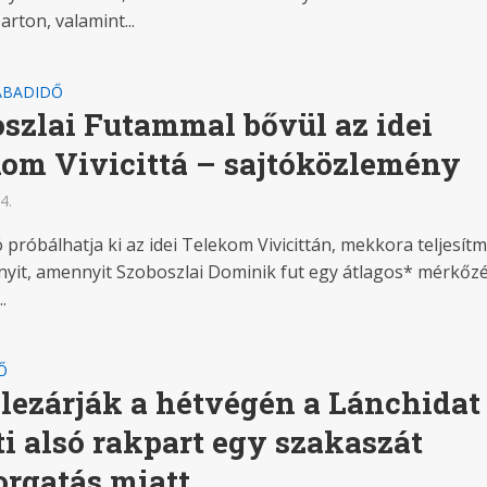
arton, valamint...
ABADIDŐ
szlai Futammal bővül az idei
om Vivicittá – sajtóközlemény
4.
 próbálhatja ki az idei Telekom Vivicittán, mekkora teljesít
nnyit, amennyit Szoboszlai Dominik fut egy átlagos* mérkőz
.
Ő
lezárják a hétvégén a Lánchidat
ti alsó rakpart egy szakaszát
orgatás miatt