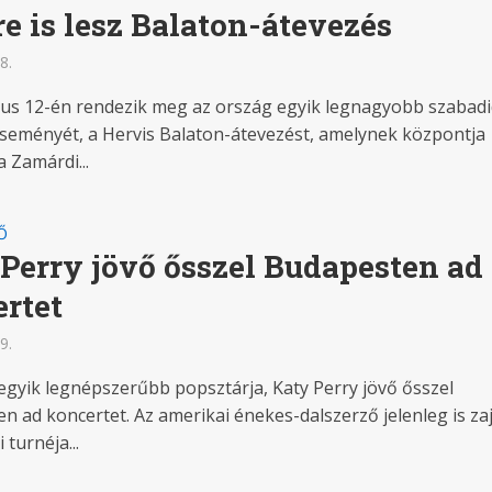
e is lesz Balaton-átevezés
8.
lius 12-én rendezik meg az ország egyik legnagyobb szabad
eseményét, a Hervis Balaton-átevezést, amelynek központja
a Zamárdi...
Ő
Perry jövő ősszel Budapesten ad
rtet
9.
egyik legnépszerűbb popsztárja, Katy Perry jövő ősszel
n ad koncertet. Az amerikai énekes-dalszerző jelenleg is zaj
 turnéja...