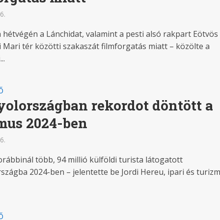
6.
 hétvégén a Lánchidat, valamint a pesti alsó rakpart Eötvös 
i Mari tér közötti szakaszát filmforgatás miatt – közölte a
..
Ő
olországban rekordot döntött a
mus 2024-ben
6.
ábbinál több, 94 millió külföldi turista látogatott
szágba 2024-ben – jelentette be Jordi Hereu, ipari és turiz
Ő