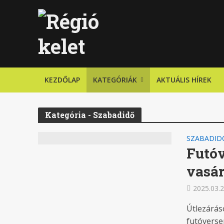
KEZDŐLAP
KATEGÓRIÁK
AKTUÁLIS HÍREK
Kategória - Szabadidő
SZABADID
Futóv
vasá
2025.03.2
Útlezárás
futóverse