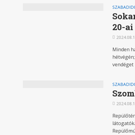
SZABADID
Sokan
20-ai
2024.08.1
Minden ha
hétvégén;
vendéget –
SZABADID
Szomb
2024.08.1
Repülőtéri
látogatók
Repülőmúz