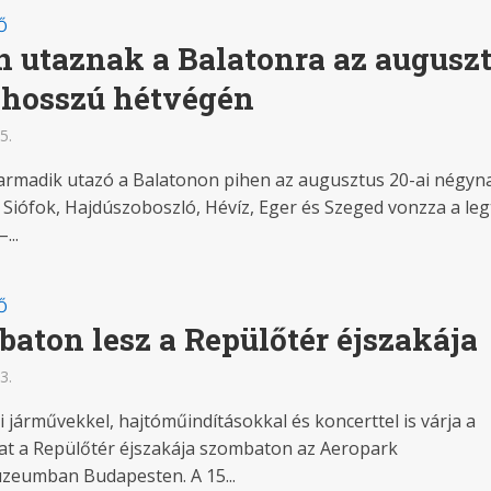
Ő
 utaznak a Balatonra az augusz
 hosszú hétvégén
5.
rmadik utazó a Balatonon pihen az augusztus 20-ai négyn
 Siófok, Hajdúszoboszló, Hévíz, Eger és Szeged vonzza a le
...
Ő
aton lesz a Repülőtér éjszakája
3.
 járművekkel, hajtóműindításokkal és koncerttel is várja a
at a Repülőtér éjszakája szombaton az Aeropark
eumban Budapesten. A 15...