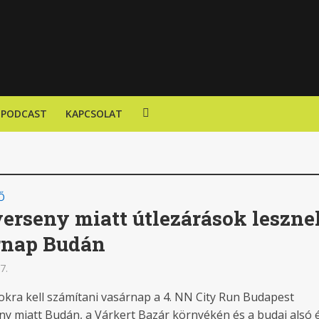
PODCAST
KAPCSOLAT
Ő
erseny miatt útlezárások leszne
rnap Budán
7.
okra kell számítani vasárnap a 4. NN City Run Budapest
ny miatt Budán, a Várkert Bazár környékén és a budai alsó 