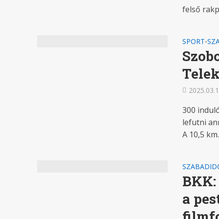
felső rakp
SPORT
SZ
•
Szobo
Telek
2025.03.1
300 induló
lefutni a
A 10,5 km..
SZABADID
BKK: 
a pes
filmf