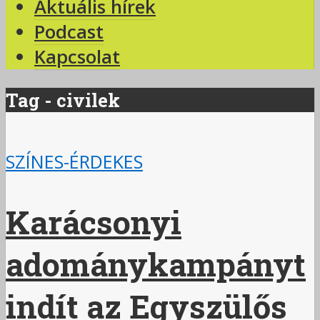
Aktuális hírek
Podcast
Kapcsolat
Tag - civilek
SZÍNES-ÉRDEKES
Karácsonyi
adománykampányt
indít az Egyszülős