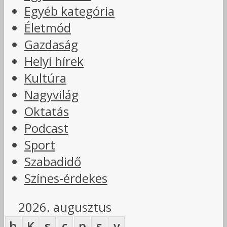
Egyéb kategória
Életmód
Gazdaság
Helyi hírek
Kultúra
Nagyvilág
Oktatás
Podcast
Sport
Szabadidő
Színes-érdekes
2026. augusztus
h
K
s
c
p
s
v