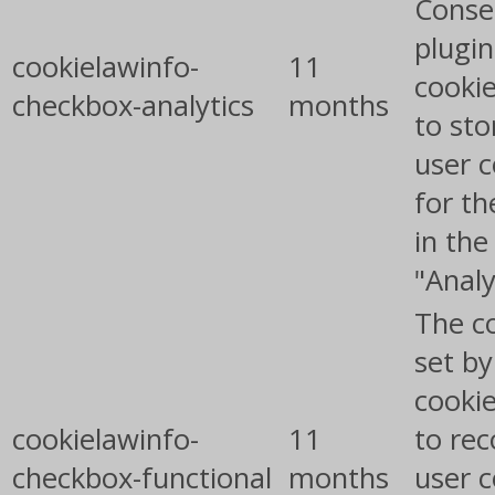
Conse
plugin
cookielawinfo-
11
cookie
checkbox-analytics
months
to sto
user 
for th
in the
"Analy
The co
set b
cooki
cookielawinfo-
11
to rec
checkbox-functional
months
user 