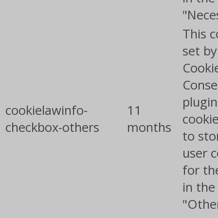
"Nece
This c
set b
Cooki
Conse
plugin
cookielawinfo-
11
cookie
checkbox-others
months
to sto
user 
for th
in the
"Othe