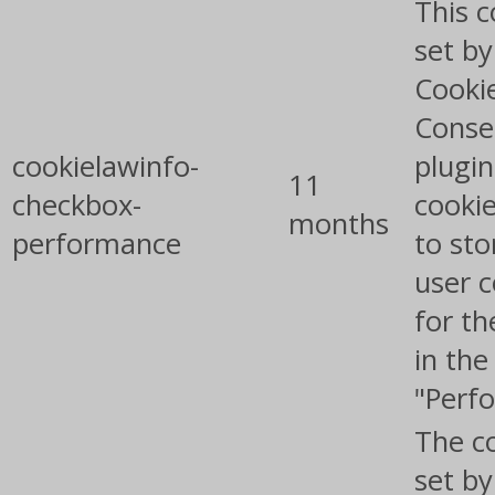
This c
set b
Cooki
Conse
cookielawinfo-
plugin
11
checkbox-
cookie
months
performance
to sto
user 
for th
in the
"Perf
The co
set by