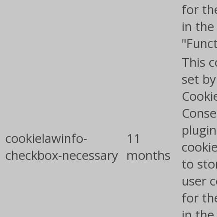
for th
in the
"Funct
This c
set b
Cooki
Conse
plugin
cookielawinfo-
11
cookie
checkbox-necessary
months
to sto
user 
for th
in the