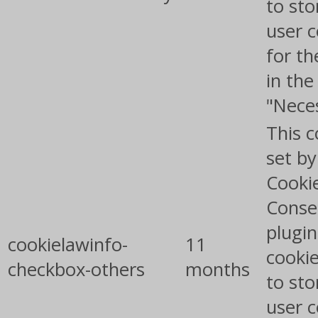
to sto
user 
for th
in the
"Nece
This c
set b
Cooki
Conse
plugin
cookielawinfo-
11
cookie
checkbox-others
months
to sto
user 