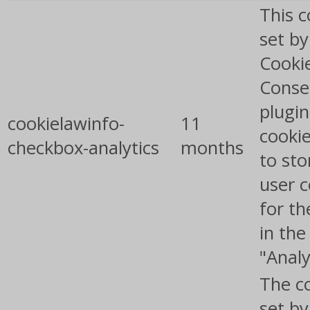
This c
set b
Cooki
Conse
plugin
cookielawinfo-
11
cookie
checkbox-analytics
months
to sto
user 
for th
in the
"Analy
The co
set b