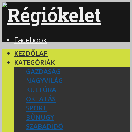
Facebook
KEZDŐLAP
KATEGÓRIÁK
GAZDASÁG
NAGYVILÁG
KULTÚRA
OKTATÁS
SPORT
BŰNÜGY
SZABADIDŐ