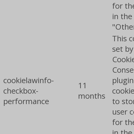
for th
in the
"Othe
This c
set b
Cooki
Conse
cookielawinfo-
plugin
11
checkbox-
cookie
months
performance
to sto
user 
for th
in the