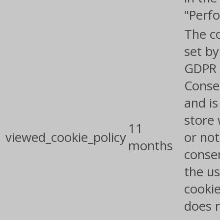
"Perf
The co
set by
GDPR 
Conse
and is
store
11
viewed_cookie_policy
or not
months
conse
the us
cookie
does 