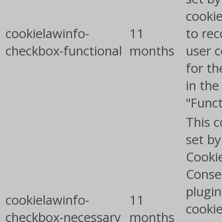
cooki
cookielawinfo-
11
to rec
checkbox-functional
months
user 
for th
in the
"Funct
This c
set b
Cooki
Conse
plugin
cookielawinfo-
11
cookie
checkbox-necessary
months