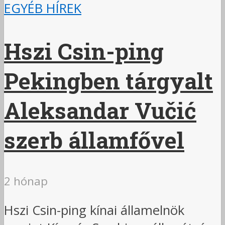
EGYÉB HÍREK
Hszi Csin-ping
Pekingben tárgyalt
Aleksandar Vučić
szerb államfővel
2 hónap
Hszi Csin-ping kínai államelnök