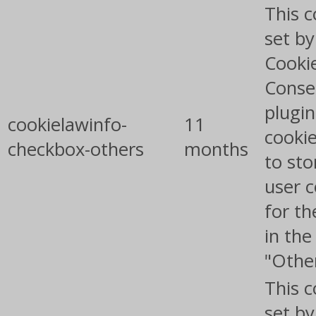
This c
set b
Cooki
Conse
plugin
cookielawinfo-
11
cookie
checkbox-others
months
to sto
user 
for th
in the
"Othe
This c
set b