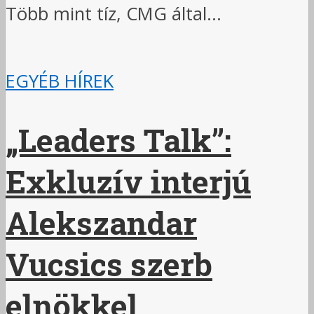
Több mint tíz, CMG által...
EGYÉB HÍREK
„Leaders Talk”:
Exkluzív interjú
Alekszandar
Vucsics szerb
elnökkel