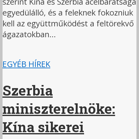
szerint Kína és Szerbia acélbarátsága
egyedülálló, és a feleknek fokozniuk
kell az együttműködést a feltörekvő
ágazatokban...
EGYÉB HÍREK
Szerbia
miniszterelnöke:
Kína sikerei