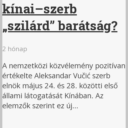
kínai–szerb
„szilárd” barátság?
2 hónap
A nemzetközi közvélemény pozitívan
értékelte Aleksandar Vučić szerb
elnök május 24. és 28. közötti első
állami látogatását Kínában. Az
elemzők szerint ez új...