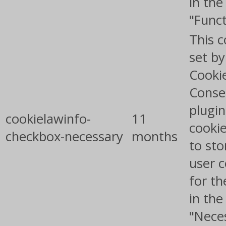
in the
"Funct
This c
set b
Cooki
Conse
plugin
cookielawinfo-
11
cookie
checkbox-necessary
months
to sto
user 
for th
in the
"Nece