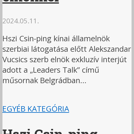
2024.05.11.
Hszi Csin-ping kínai államelnök
szerbiai látogatása előtt Alekszandar
Vucsics szerb elnök exkluzív interjút
adott a „Leaders Talk” című
műsornak Belgrádban...
EGYÉB KATEGÓRIA
Hszi Csin-ping