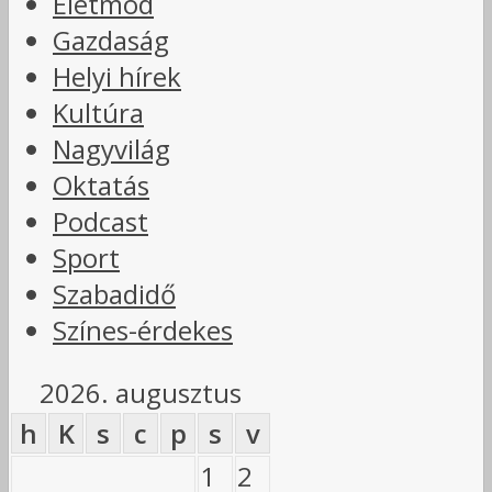
Életmód
Gazdaság
Helyi hírek
Kultúra
Nagyvilág
Oktatás
Podcast
Sport
Szabadidő
Színes-érdekes
2026. augusztus
h
K
s
c
p
s
v
1
2