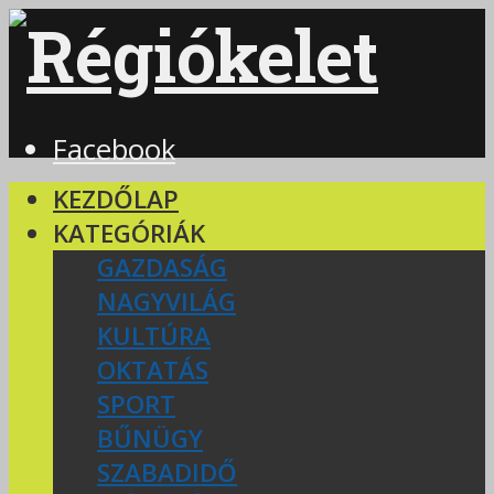
Facebook
KEZDŐLAP
KATEGÓRIÁK
GAZDASÁG
NAGYVILÁG
KULTÚRA
OKTATÁS
SPORT
BŰNÜGY
SZABADIDŐ