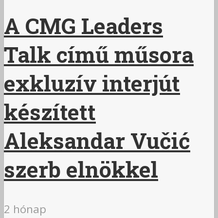
A CMG Leaders
Talk című műsora
exkluzív interjút
készített
Aleksandar Vučić
szerb elnökkel
2 hónap