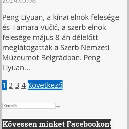
2024.05.08.
Peng Liyuan, a kínai elnök felesége
és Tamara Vučić, a szerb elnök
felesége május 8-án délelőtt
meglátogatták a Szerb Nemzeti
Múzeumot Belgrádban. Peng
Liyuan...
1
2
3
4
Következő
Kövessen minket Facebookon!