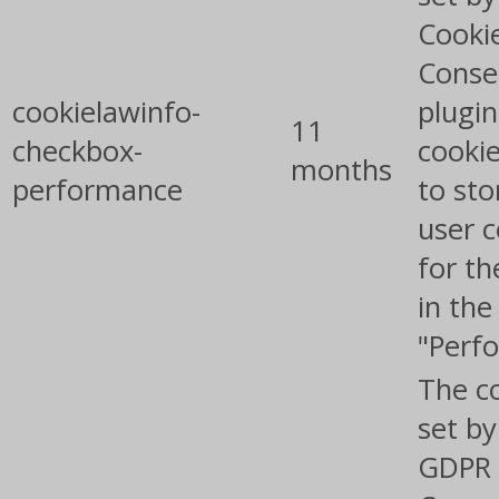
Cooki
Conse
cookielawinfo-
plugin
11
checkbox-
cookie
months
performance
to sto
user 
for th
in the
"Perf
The co
set by
GDPR 