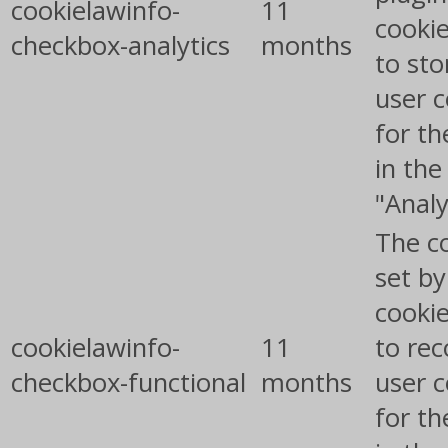
cookielawinfo-
11
cookie
checkbox-analytics
months
to sto
user 
for th
in the
"Analy
The co
set b
cooki
cookielawinfo-
11
to rec
checkbox-functional
months
user 
for th