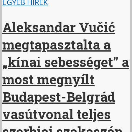
EGYÉB HÍREK
Aleksandar Vučić
megtapasztalta a
„kínai sebességet” a
most megnyílt
Budapest-Belgrád
vasútvonal teljes
szerbiai szakaszán