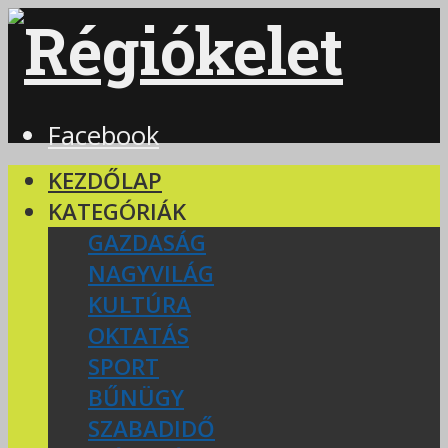
Facebook
KEZDŐLAP
KATEGÓRIÁK
GAZDASÁG
NAGYVILÁG
KULTÚRA
OKTATÁS
SPORT
BŰNÜGY
SZABADIDŐ