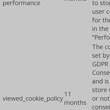
performance
to sto
user 
for th
in the
"Perf
The co
set by
GDPR 
Conse
and is
store
11
viewed_cookie_policy
or not
months
conse