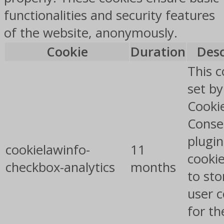
functionalities and security features
of the website, anonymously.
Cookie
Duration
Desc
This c
set b
Cooki
Conse
plugin
cookielawinfo-
11
cookie
checkbox-analytics
months
to sto
user 
for th