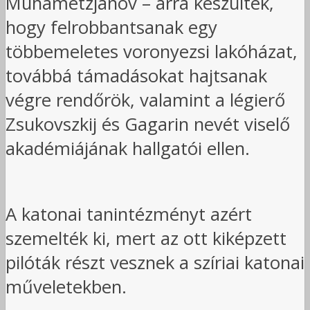
Muhametzjanov – arra készültek,
hogy felrobbantsanak egy
többemeletes voronyezsi lakóházat,
továbbá támadásokat hajtsanak
végre rendőrök, valamint a légierő
Zsukovszkij és Gagarin nevét viselő
akadémiájának hallgatói ellen.
A katonai tanintézményt azért
szemelték ki, mert az ott kiképzett
pilóták részt vesznek a szíriai katonai
műveletekben.