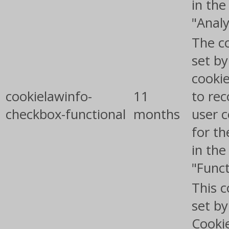
in the
"Analy
The co
set b
cooki
cookielawinfo-
11
to rec
checkbox-functional
months
user 
for th
in the
"Funct
This c
set b
Cooki