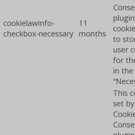
Conse
plugin
cookielawinfo-
11
cookie
checkbox-necessary
months
to sto
user 
for th
in the
"Nece
This c
set b
Cooki
Conse