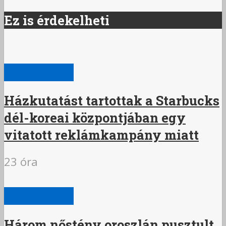
Ez is érdekelheti
NAGYVILÁG
Házkutatást tartottak a Starbucks
dél-koreai központjában egy
vitatott reklámkampány miatt
23 óra
NAGYVILÁG
Három nőstény oroszlán pusztult