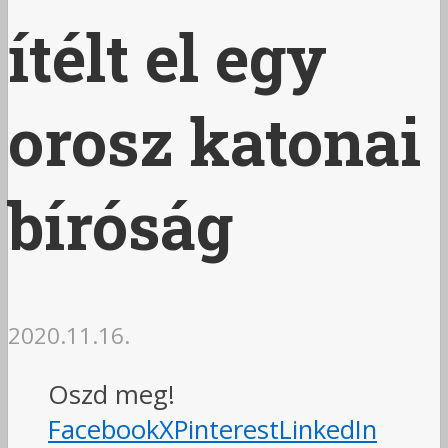
ítélt el egy
orosz katonai
bíróság
2020.11.16.
Oszd meg!
Facebook
X
Pinterest
LinkedIn