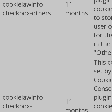
plugin
cookielawinfo-
11
cookie
checkbox-others
months
to sto
user 
for th
in the
"Othe
This c
set b
Cooki
Conse
cookielawinfo-
plugin
11
checkbox-
cookie
months