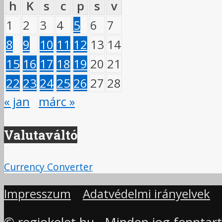
h
K
s
c
p
s
v
1
2
3
4
5
6
7
8
9
10
11
12
13
14
15
16
17
18
19
20
21
22
23
24
25
26
27
28
« jan
márc »
Valutaváltó
Currency Converter
Impresszum
Adatvédelmi irányelvek