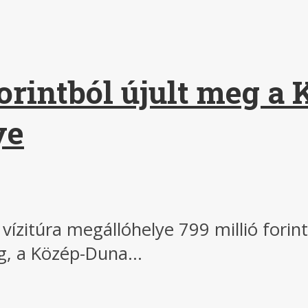
orintból újult meg a
ye
ízitúra megállóhelye 799 millió forint
, a Közép-Duna...