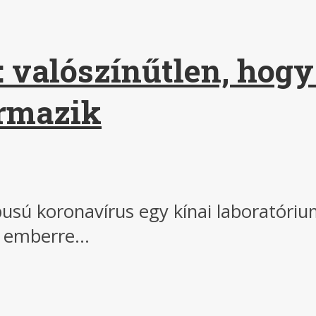
valószínűtlen, hogy 
ármazik
ípusú koronavírus egy kínai laboratóri
z emberre...