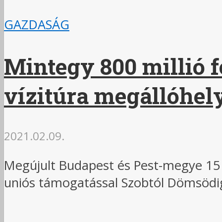
GAZDASÁG
Mintegy 800 millió f
vízitúra megállóhel
2021.02.09.
Megújult Budapest és Pest-megye 15 v
uniós támogatással Szobtól Dömsödig