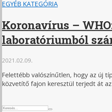
EGYÉB KATEGÓRIA
Koronavírus – WHO: 
laboratóriumból sz
2021.02.09.
Felettébb valószínűtlen, hogy az új t
közvetítő fajon keresztül terjedt át a