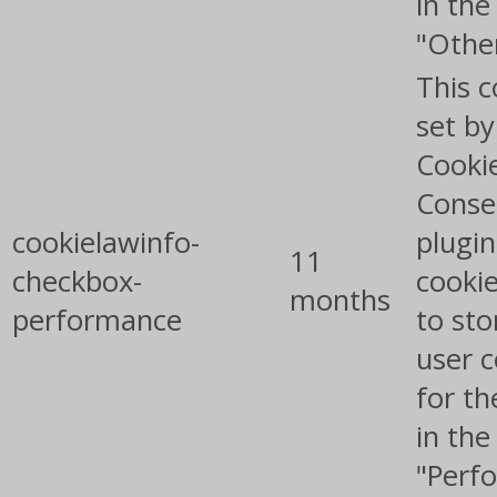
in the
"Othe
This c
set b
Cooki
Conse
cookielawinfo-
plugin
11
checkbox-
cookie
months
performance
to sto
user 
for th
in the
"Perf