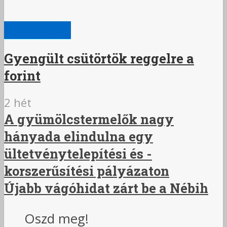
GAZDASÁG
Gyengült csütörtök reggelre a
forint
2 hét
A gyümölcstermelők nagy
hányada elindulna egy
ültetvénytelepítési és -
korszerűsítési pályázaton
Újabb vágóhidat zárt be a Nébih
Oszd meg!