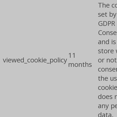
The co
set by
GDPR 
Conse
and is
store
11
viewed_cookie_policy
or not
months
conse
the us
cookie
does 
any p
data.