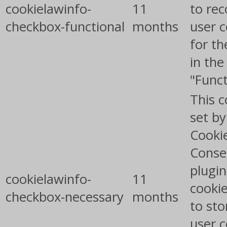
cookielawinfo-
11
to rec
checkbox-functional
months
user 
for th
in the
"Funct
This c
set b
Cooki
Conse
plugin
cookielawinfo-
11
cookie
checkbox-necessary
months
to sto
user 