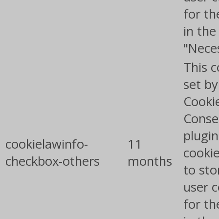
for th
in the
"Nece
This c
set b
Cooki
Conse
plugin
cookielawinfo-
11
cookie
checkbox-others
months
to sto
user 
for th