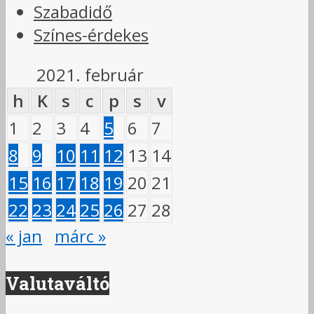
Szabadidő
Színes-érdekes
2021. február
h
K
s
c
p
s
v
1
2
3
4
5
6
7
8
9
10
11
12
13
14
15
16
17
18
19
20
21
22
23
24
25
26
27
28
« jan
márc »
Valutaváltó