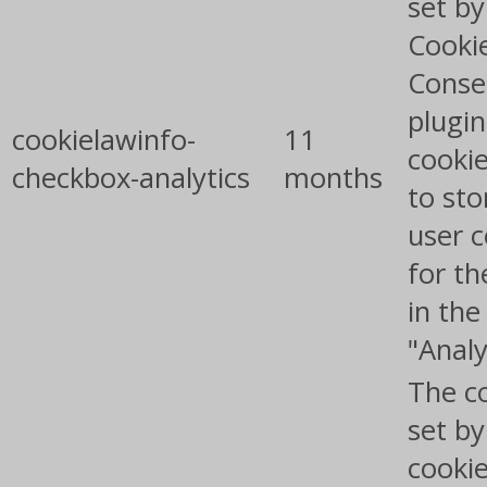
set b
Cooki
Conse
plugin
cookielawinfo-
11
cookie
checkbox-analytics
months
to sto
user 
for th
in the
"Analy
The co
set b
cooki