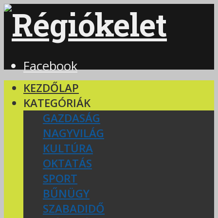
Facebook
KEZDŐLAP
KATEGÓRIÁK
GAZDASÁG
NAGYVILÁG
KULTÚRA
OKTATÁS
SPORT
BŰNÜGY
SZABADIDŐ