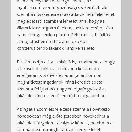
A közlemény idézte Balogh Lászlót, az
ingatlan.com vezető gazdasági szakértőjét, aki
szerint a növekedésre utaló adatok nem jelentenek
meglepetést, számítani lehetett arra, hogy az
állami lakásprogram új elemeinek kedvező hatása
hamar megjelenik a piacon. Példaként a felújítási
támogatást említették, ami fokozta a
korszerűsítendő lakások iránti keresletet.
Ezt támasztja alá a szakértő is, aki elmondta, hogy
a lakáseladásokhoz kötelezően készítendő
energiatanúsítványok és az ingatlan.com-on
meghirdetett ingatlanok iránti kereslet adatai
szerint a felújítandó, nagy energiafogyasztású
lakások száma jelentősen nőtt a forgalomban.
Az ingatlan.com előrejelzése szerint a következő
hónapokban még erőteljesebben növekedhet a
lakáspiaci forgalom tavalyhoz képest, de ebben a
koronavírusnak meghatározó szerepe lehet.