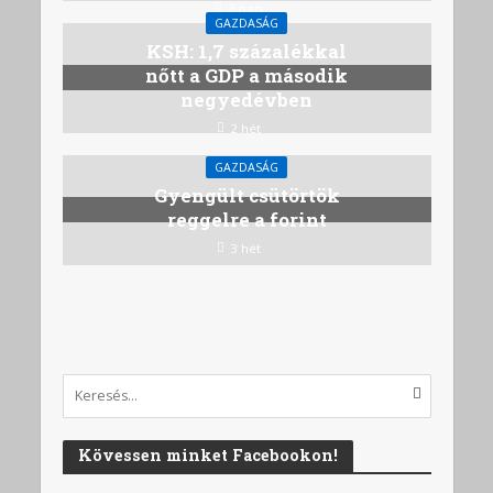
7 nap
GAZDASÁG
KSH: 1,7 százalékkal
nőtt a GDP a második
negyedévben
2 hét
GAZDASÁG
Gyengült csütörtök
reggelre a forint
3 hét
Kövessen minket Facebookon!