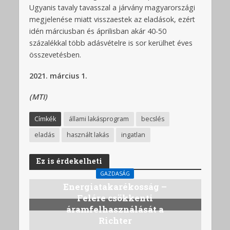
Ugyanis tavaly tavasszal a járvány magyarországi
megjelenése miatt visszaestek az eladások, ezért
idén márciusban és áprilisban akár 40-50
százalékkal több adásvételre is sor kerülhet éves
összevetésben.
2021. március 1.
(MTI)
Címkék
állami lakásprogram
becslés
eladás
használt lakás
ingatlan
Ez is érdekelheti
GAZDASÁG
Energiatakarékosság –
Felére csökkenti
áramfelhasználását a
Richter