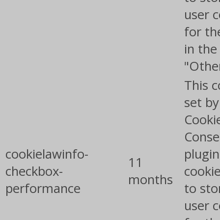
user 
for th
in the
"Othe
This c
set b
Cooki
Conse
cookielawinfo-
plugin
11
checkbox-
cookie
months
performance
to sto
user 