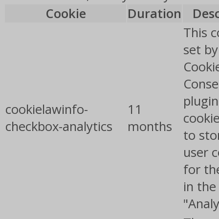
Cookie
Duration
Desc
This c
set b
Cooki
Conse
plugin
cookielawinfo-
11
cookie
checkbox-analytics
months
to sto
user 
for th
in the
"Analy