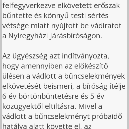
felfegyverkezve elkövetett erőszak
bűntette és könnyű testi sértés
vétsége miatt nyújtott be vádiratot
a Nyíregyházi Járásbíróságon.
Az ügyészség azt indítványozta,
hogy amennyiben az előkészítő
ülésen a vádlott a bűncselekmények
elkövetését beismeri, a bíróság ítélje
6 év börtönbüntetésre és 5 év
közügyektől eltiltásra. Mivel a
vádlott a bűncselekményt próbaidő
hatálya alatt követte el, az