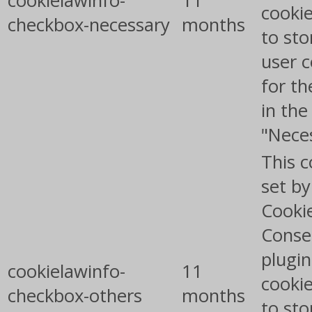
cookielawinfo-
11
cookie
checkbox-necessary
months
to sto
user 
for th
in the
"Nece
This c
set b
Cooki
Conse
plugin
cookielawinfo-
11
cookie
checkbox-others
months
to sto