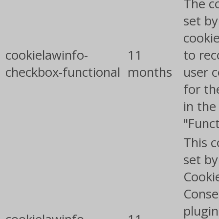
The co
set b
cooki
cookielawinfo-
11
to rec
checkbox-functional
months
user 
for th
in the
"Funct
This c
set b
Cooki
Conse
plugin