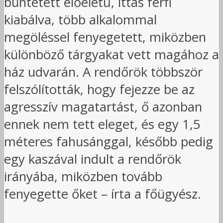
büntetett előéletű, ittas férfi
kiabálva, több alkalommal
megöléssel fenyegetett, miközben
különböző tárgyakat vett magához a
ház udvarán. A rendőrök többször
felszólították, hogy fejezze be az
agresszív magatartást, ő azonban
ennek nem tett eleget, és egy 1,5
méteres fahusánggal, később pedig
egy kaszával indult a rendőrök
irányába, miközben tovább
fenyegette őket – írta a főügyész.