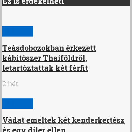
Ez is érdekelheti
BŰNÜGY
Teásdobozokban érkezett
kábítószer Thaiföldről,
letartóztattak két férfit
2 hét
BŰNÜGY
Vádat emeltek két kenderkertész
és egy díler ellen