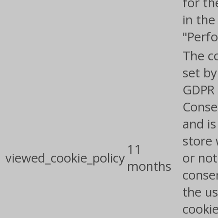
for th
in the
"Perf
The co
set by
GDPR 
Conse
and is
store
11
viewed_cookie_policy
or not
months
conse
the us
cookie