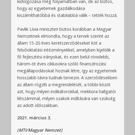
kidolgozása még folyamatban van, de az biztos,
hogy az egyetemek gazdálkodása
kiszámíthatóbbá és stabilabbá válik – tették hozzá.
Pavlik Lívia miniszteri biztos korábban a Magyar
Nemzetnek elmondta, hogy a tervek szerint az
állam 15-20 éves keretszerződéseket köt a
felsőoktatási intézményekkel, amelyben kijelölik a
fő fejlesztési irányokat, és ezen belül rövidebb,
három-öt éves ciklusokra szóló finanszírozási
megállapodásokat hoznak létre, így az egyetemek
hosszabb távra tudnak tervezni. A szerződésekben
az állam rögzíti a megrendelését, a többi közöt
azt, hogy milyen indikátorokkal, mekkora hallgatói
létszámmal, milyen szakok indítására van szükség
az adott időszakban.
2021. március 3.
(MTI/Magyar Nemzet)