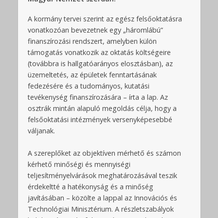
A kormány tervei szerint az egész felsőoktatásra
vonatkozóan bevezetnek egy „háromlábú”
finanszírozási rendszert, amelyben külön
támogatás vonatkozik az oktatás költségeire
(továbbra is hallgatóarányos elosztásban), az
üzemeltetés, az épületek fenntartásának
fedezésére és a tudományos, kutatási
tevékenység finanszírozására – írta a lap. Az
osztrák mintán alapuló megoldás célja, hogy a
felsőoktatási intézmények versenyképesebbé
váljanak.
A szereplőket az objektíven mérhető és számon
kérhető minőségi és mennyiségi
teljesítményelvárások meghatározásával teszik
érdekeltté a hatékonyság és a minőség
javításában – közölte a lappal az Innovációs és
Technológiai Minisztérium. A részletszabályok