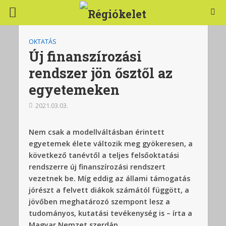
OKTATÁS
Új finanszírozási
rendszer jön ősztől az
egyetemeken
2021.03.03.
Nem csak a modellváltásban érintett
egyetemek élete változik meg gyökeresen, a
következő tanévtől a teljes felsőoktatási
rendszerre új finanszírozási rendszert
vezetnek be. Míg eddig az állami támogatás
jórészt a felvett diákok számától függött, a
jövőben meghatározó szempont lesz a
tudományos, kutatási tevékenység is – írta a
Magyar Nemzet szerdán.