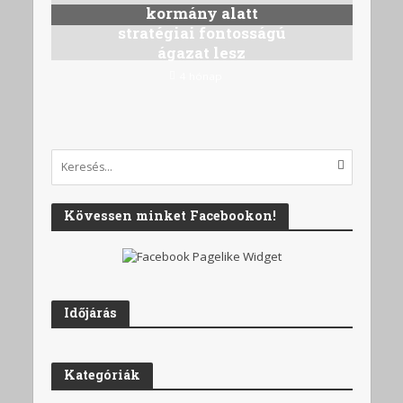
kormány alatt
stratégiai fontosságú
ágazat lesz
4 hónap
Kövessen minket Facebookon!
Időjárás
Kategóriák