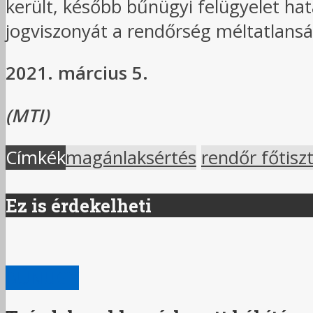
került, később bűnügyi felügyelet hatá
jogviszonyát a rendőrség méltatlans
2021. március 5.
(MTI)
Címkék
magánlaksértés
rendőr főtisz
Ez is érdekelheti
BŰNÜGY