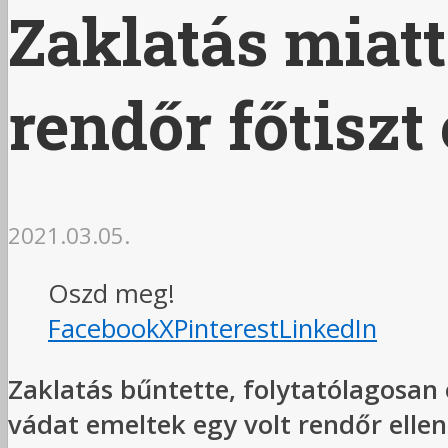
Zaklatás miatt
rendőr főtiszt 
2021.03.05.
Oszd meg!
Facebook
X
Pinterest
LinkedIn
Zaklatás bűntette, folytatólagosan
vádat emeltek egy volt rendőr elle