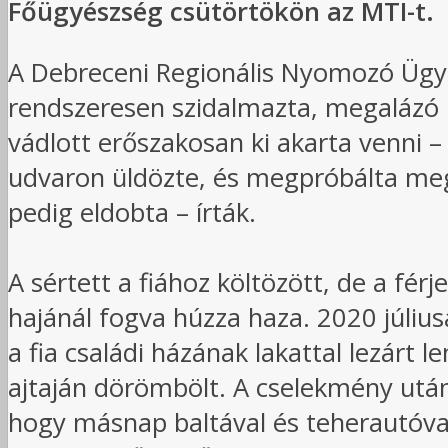
Főügyészség csütörtökön az MTI-t.
A Debreceni Regionális Nyomozó Ügyés
rendszeresen szidalmazta, megalázó m
vádlott erőszakosan ki akarta venni 
udvaron üldözte, és megpróbálta megs
pedig eldobta – írták.
A sértett a fiához költözött, de a férj
hajánál fogva húzza haza. 2020 júliusá
a fia családi házának lakattal lezárt 
ajtaján dörömbölt. A cselekmény után 
hogy másnap baltával és teherautóval