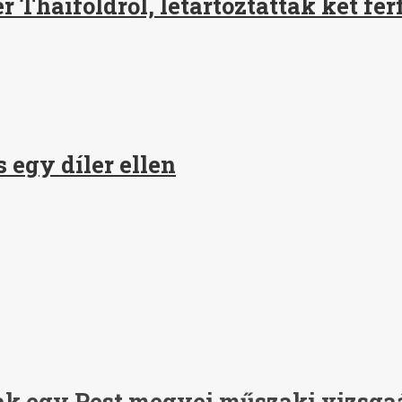
Thaiföldről, letartóztattak két férf
 egy díler ellen
ak egy Pest megyei műszaki vizsga