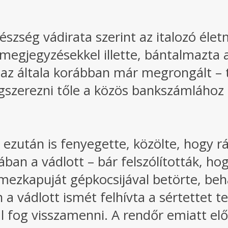
zség vádirata szerint az italozó életm
egjegyzésekkel illette, bántalmazta a
– az általa korábban már megrongált – 
zerezni tőle a közös bankszámlához ta
e ezután is fenyegette, közölte, hogy r
ban a vádlott – bár felszólították, ho
lemezkapuját gépkocsijával betörte, be
a vádlott ismét felhívta a sértettet 
 fog visszamenni. A rendőr emiatt elő