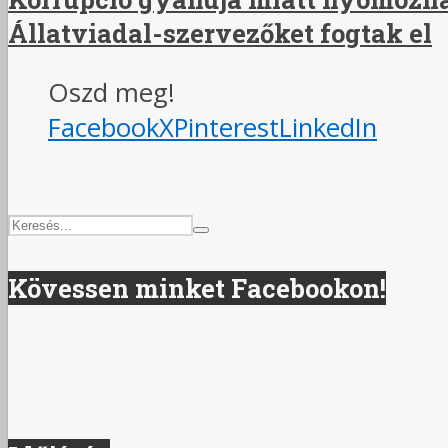
Állatviadal-szervezőket fogtak el
Oszd meg!
Facebook
X
Pinterest
LinkedIn
Kövessen minket Facebookon!