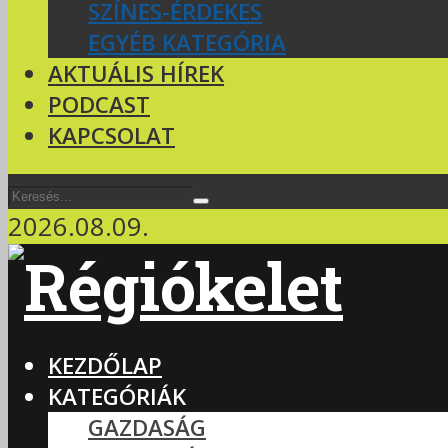
SZÍNES-ÉRDEKES
EGYÉB KATEGÓRIA
AKTUÁLIS HÍREK
PODCAST
KAPCSOLAT
2026.08.09.
KEZDŐLAP
KATEGÓRIÁK
GAZDASÁG