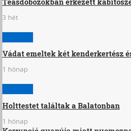
Teásdobozokban érkezett kábítószer 
3 hét
BŰNÜGY
Vádat emeltek két kenderkertész és
1 hónap
BŰNÜGY
Holttestet találtak a Balatonban
1 hónap
Korrupció gyanúja miatt nyomozn