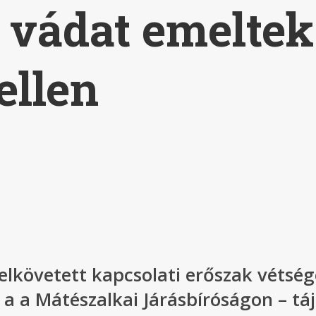
 vádat emeltek
ellen
 elkövetett kapcsolati erőszak vétsé
n a a Mátészalkai Járásbíróságon – t