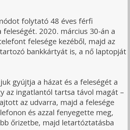
ódot folytató 48 éves férfi
 feleségét. 2020. március 30-án a
telefont felesége kezéből, majd az
rtozó bankkártyát is, a nő laptopját
ájuk gyújtja a házat és a feleségét a
gy az ingatlantól tartsa távol magát –
hajtott az udvarra, majd a felesége
telefonon és azzal fenyegette meg,
bb őrizetbe, majd letartóztatásba