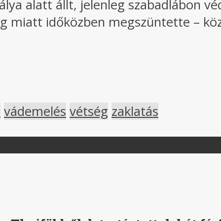
lya alatt állt, jelenleg szabadlábon vé
ág miatt időközben megszüntette – köz
t
vádemelés
vétség
zaklatás