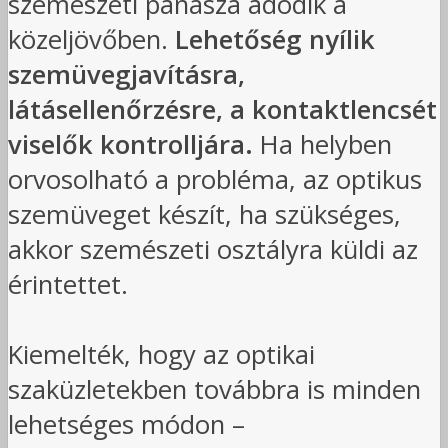
szemészeti panasza adódik a
közeljövőben.
Lehetőség nyílik
szemüvegjavításra,
látásellenőrzésre, a kontaktlencsét
viselők kontrolljára.
Ha helyben
orvosolható a probléma, az optikus
szemüveget készít, ha szükséges,
akkor szemészeti osztályra küldi az
érintettet.
Kiemelték, hogy az optikai
szaküzletekben továbbra is minden
lehetséges módon –