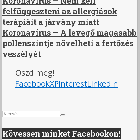
Koronavírus – Nem kell
felfüggeszteni az allergiások
terápiáit a járvány miatt
Koronavírus – A levegő magasabb
pollenszintje növelheti a fertőzés
veszélyét
Oszd meg!
Facebook
X
Pinterest
LinkedIn
Kövessen minket Facebookon!