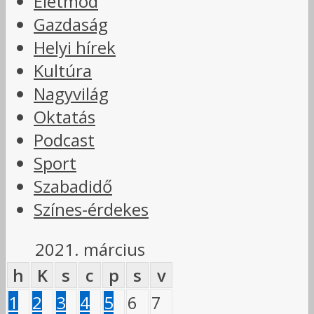
Életmód
Gazdaság
Helyi hírek
Kultúra
Nagyvilág
Oktatás
Podcast
Sport
Szabadidő
Színes-érdekes
2021. március
h
K
s
c
p
s
v
1
2
3
4
5
6
7