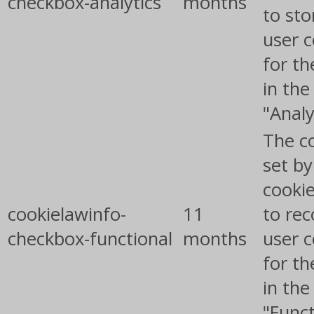
checkbox-analytics
months
to sto
user 
for th
in the
"Analy
The co
set b
cooki
cookielawinfo-
11
to rec
checkbox-functional
months
user 
for th
in the
"Funct