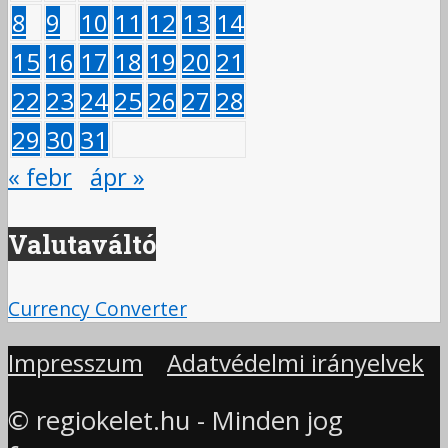
8
9
10
11
12
13
14
15
16
17
18
19
20
21
22
23
24
25
26
27
28
29
30
31
« febr
ápr »
Valutaváltó
Currency Converter
Impresszum
Adatvédelmi irányelvek
© regiokelet.hu - Minden jog