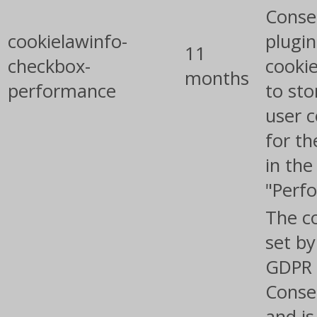
Conse
cookielawinfo-
plugin
11
checkbox-
cookie
months
performance
to sto
user 
for th
in the
"Perf
The co
set by
GDPR 
Conse
and is