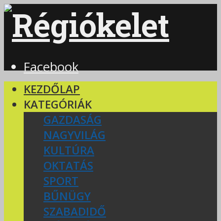
Facebook
KEZDŐLAP
KATEGÓRIÁK
GAZDASÁG
NAGYVILÁG
KULTÚRA
OKTATÁS
SPORT
BŰNÜGY
SZABADIDŐ