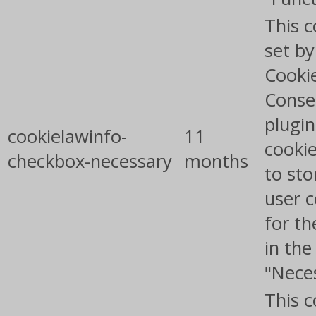
This c
set b
Cooki
Conse
plugin
cookielawinfo-
11
cookie
checkbox-necessary
months
to sto
user 
for th
in the
"Nece
This c