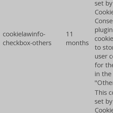
set b
Cooki
Conse
plugin
cookielawinfo-
11
cookie
checkbox-others
months
to sto
user 
for th
in the
"Othe
This c
set b
Cooki