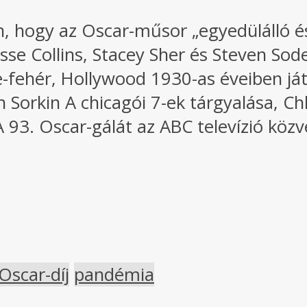
, hogy az Oscar-műsor „egyedülálló és
sse Collins, Stacey Sher és Steven Sode
te-fehér, Hollywood 1930-as éveiben já
n Sorkin A chicagói 7-ek tárgyalása, C
 93. Oscar-gálát az ABC televízió közv
Oscar-díj
pandémia