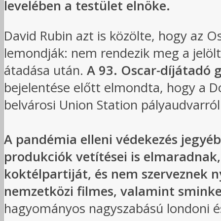
levelében a testület elnöke.
David Rubin azt is közölte, hogy az 
lemondják: nem rendezik meg a jelöl
átadása után.
A 93. Oscar-díjátadó g
bejelentése előtt elmondta, hogy a Do
belvárosi Union Station pályaudvarról
A pandémia elleni védekezés jegyébe
produkciók vetítései is elmaradnak,
koktélpartiját, és nem szerveznek 
nemzetközi filmes, valamint sminkes
hagyományos nagyszabású londoni és N