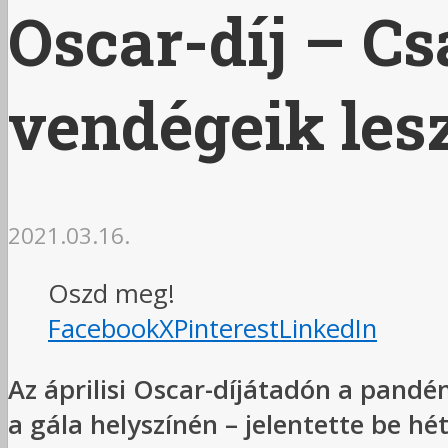
Oscar-díj – Cs
vendégeik lesz
2021.03.16.
Oszd meg!
Facebook
X
Pinterest
LinkedIn
Az áprilisi Oscar-díjátadón a pandém
a gála helyszínén – jelentette be h