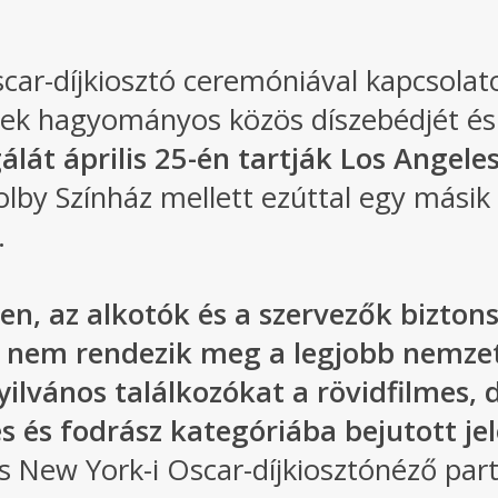
Oscar-díjkiosztó ceremóniával kapcsol
tek hagyományos közös díszebédjét és 
álát április 25-én tartják Los Angel
lby Színház mellett ezúttal egy másik h
.
n, az alkotók és a szervezők bizton
 nem rendezik meg a legjobb nemzetk
nyilvános találkozókat a rövidfilmes
 és fodrász kategóriába bejutott jel
ew York-i Oscar-díjkiosztónéző parti