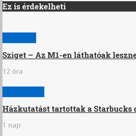
Ez is érdekelheti
KULTÚRA
Sziget – Az M1-en láthatóak leszn
12 óra
NAGYVILÁG
Házkutatást tartottak a Starbucks
1 nap