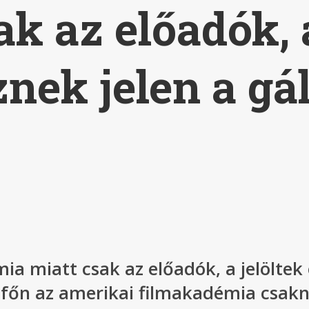
ak az előadók, a
nek jelen a gá
ia miatt csak az előadók, a jelöltek 
étfőn az amerikai filmakadémia csak