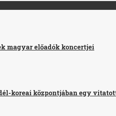
ek magyar előadók koncertjei
 dél-koreai központjában egy vitat