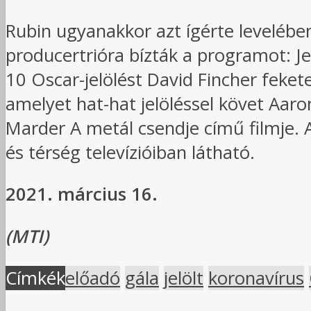
Rubin ugyanakkor azt ígérte levelében
producertrióra bízták a programot: Je
10 Oscar-jelölést David Fincher feke
amelyet hat-hat jelöléssel követ Aaro
Marder A metál csendje című filmje. A
és térség televízióiban látható.
2021. március 16.
(MTI)
Címkék
előadó
gála
jelölt
koronavírus