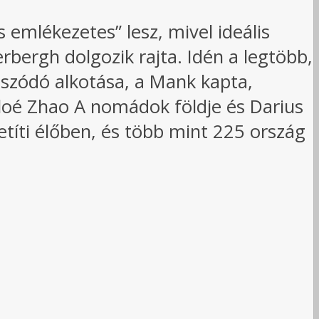
 emlékezetes” lesz, mivel ideális
rbergh dolgozik rajta. Idén a legtöbb,
tszódó alkotása, a Mank kapta,
hloé Zhao A nomádok földje és Darius
etíti élőben, és több mint 225 ország