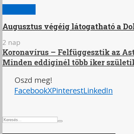
KULTÚRA
Augusztus végéig látogatható a Do
2 nap
Koronavírus – Felfüggesztik az A
Minden eddiginél több iker születi
Oszd meg!
Facebook
X
Pinterest
LinkedIn