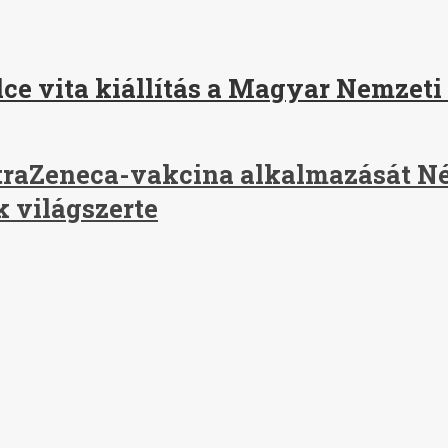
lce vita kiállítás a Magyar Nemzeti
straZeneca-vakcina alkalmazását 
k világszerte