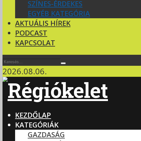
SZÍNES-ÉRDEKES
EGYÉB KATEGÓRIA
AKTUÁLIS HÍREK
PODCAST
KAPCSOLAT
2026.08.06.
KEZDŐLAP
KATEGÓRIÁK
GAZDASÁG