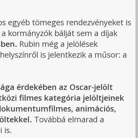
atos egyéb tömeges rendezvényeket is
a kormányzók bálját sem a díjak
esben.
Rubin még a jelölések
elyszínről is jelentkezik a műsor: a
sága érdekében az Oscar-jelölt
özi filmes kategória jelöltjeinek
, dokumentumfilmes, animációs,
öltekkel.
Továbbá elmarad a
 is.