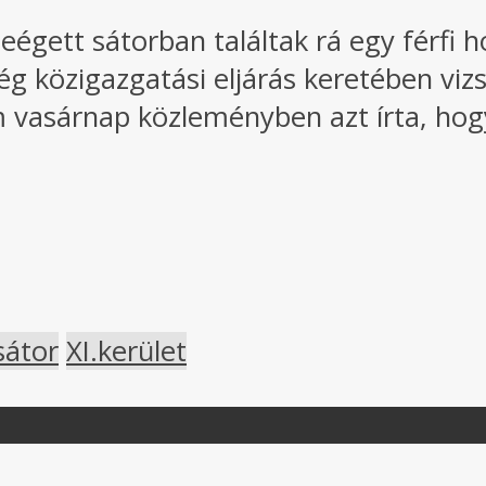
leégett sátorban találtak rá egy férfi 
 közigazgatási eljárás keretében vizs
m vasárnap közleményben azt írta, hog
sátor
XI.kerület