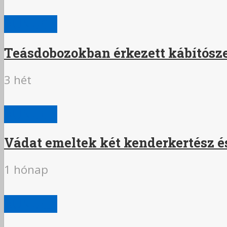
BŰNÜGY
Teásdobozokban érkezett kábítószer 
3 hét
BŰNÜGY
Vádat emeltek két kenderkertész és
1 hónap
BŰNÜGY