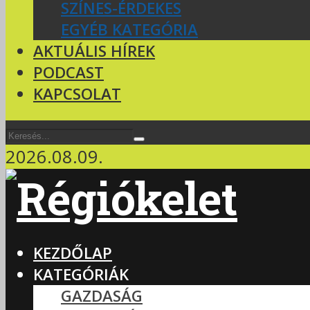
SZÍNES-ÉRDEKES
EGYÉB KATEGÓRIA
AKTUÁLIS HÍREK
PODCAST
KAPCSOLAT
2026.08.09.
KEZDŐLAP
KATEGÓRIÁK
GAZDASÁG