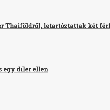
Thaiföldről, letartóztattak két férf
 egy díler ellen