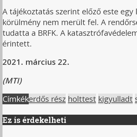
A tájékoztatás szerint előző este egy 
körülmény nem merült fel. A rendőrség
tudatta a BRFK. A katasztrófavédele
érintett.
2021. március 22.
(MTI)
Címkék
erdős rész
holttest
kigyulladt
Ez is érdekelheti