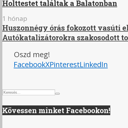
Holttestet találtak a Balatonban
1 hónap
Huszonnégy órás fokozott vasúti el
Autókatalizátorokra szakosodott t
Oszd meg!
Facebook
X
Pinterest
LinkedIn
Kövessen minket Facebookon!