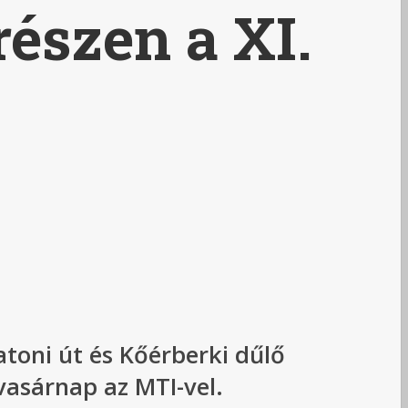
részen a XI.
latoni út és Kőérberki dűlő
vasárnap az MTI-vel.