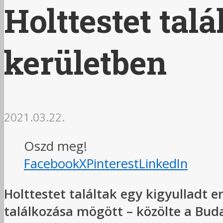
Holttestet talá
kerületben
2021.03.22.
Oszd meg!
Facebook
X
Pinterest
LinkedIn
Holttestet találtak egy kigyulladt e
találkozása mögött – közölte a Bud