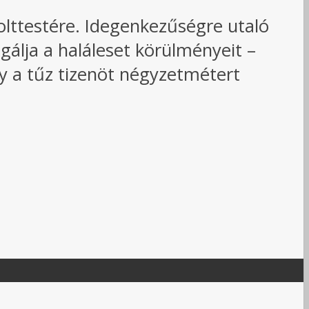
holttestére. Idegenkezűségre utaló
gálja a haláleset körülményeit –
y a tűz tizenöt négyzetmétert