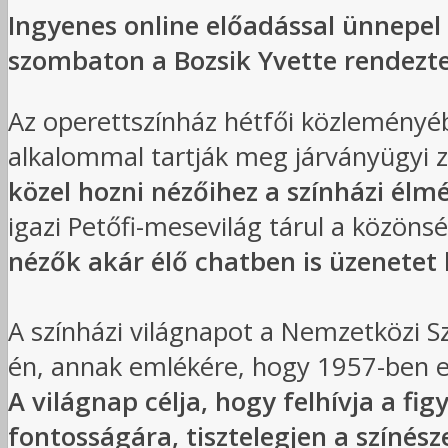
Ingyenes online előadással ünnepel
szombaton a Bozsik Yvette rendezte
Az operettszínház hétfői közleményé
alkalommal tartják meg járványügyi z
közel hozni nézőihez a színházi él
igazi Petőfi-mesevilág tárul a közöns
nézők akár élő chatben is üzenete
A színházi világnapot a Nemzetközi S
én, annak emlékére, hogy 1957-ben e
A világnap célja, hogy felhívja a f
fontosságára, tisztelegjen a színész