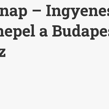
gnap – Ingyene
nepel a Budape
z