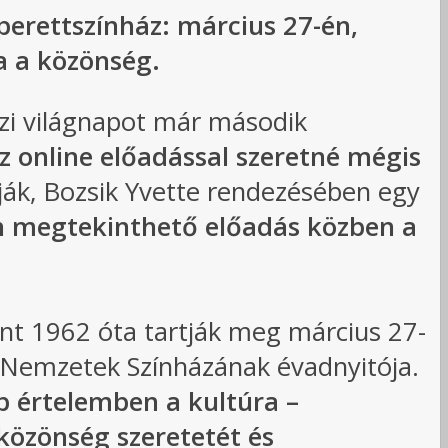
perettszínház: március 27-én,
a a közönség.
zi világnapot már második
az online előadással szeretné mégis
rják, Bozsik Yvette rendezésében egy
n megtekinthető előadás közben a
ént 1962 óta tartják meg március 27-
 Nemzetek Színházának évadnyitója.
bb értelemben a kultúra –
 közönség szeretetét és