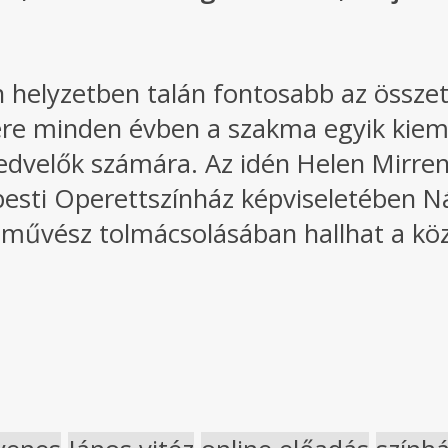
n helyzetben talán fontosabb az összet
sére minden évben a szakma egyik kie
velők számára. Az idén Helen Mirren O
esti Operettszínház képviseletében Nád
nművész tolmácsolásában hallhat a köz