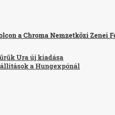
lcon a Chroma Nemzetközi Zenei F
yűrűk Ura új kiadása
iállítások a Hungexpónál