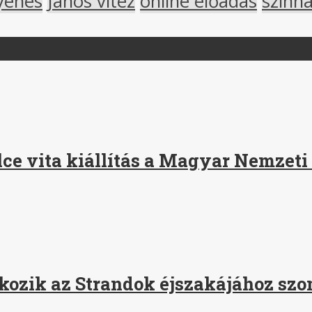
yenes
János vitéz
online előadás
színhá
lce vita kiállítás a Magyar Nemzeti
akozik az Strandok éjszakájához sz