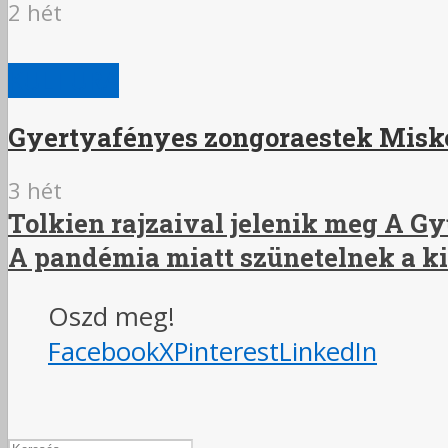
2 hét
KULTÚRA
Gyertyafényes zongoraestek Misko
3 hét
Tolkien rajzaival jelenik meg A G
A pandémia miatt szünetelnek a k
Oszd meg!
Facebook
X
Pinterest
LinkedIn