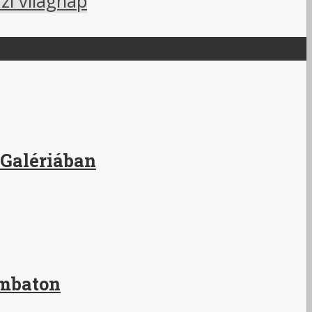
zi világnap
 Galériában
ombaton