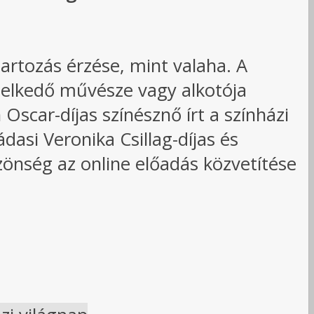
artozás érzése, mint valaha. A
melkedő művésze vagy alkotója
scar-díjas színésznő írt a színházi
asi Veronika Csillag-díjas és
önség az online előadás közvetítése