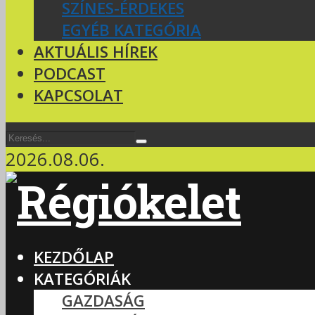
SZÍNES-ÉRDEKES
EGYÉB KATEGÓRIA
AKTUÁLIS HÍREK
PODCAST
KAPCSOLAT
2026.08.06.
KEZDŐLAP
KATEGÓRIÁK
GAZDASÁG