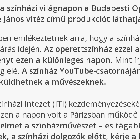
 a színházi világnapon a Budapesti O
 János vitéz című produkciót láthatj
ben emlékeztetnek arra, hogy a színhá
árás idején.
Az operettszínház ezzel 
ményt ezen a különleges napon.
Mint í
ég elé.
A színház YouTube-csatornájá
t küldhetnek a művészeknek.
zínházi Intézet (ITI) kezdeményezések
zen a napon volt a Párizsban működő
igyelmet a színházművészet – és tága
ek, a színházi dolgozók előtt, kérje a