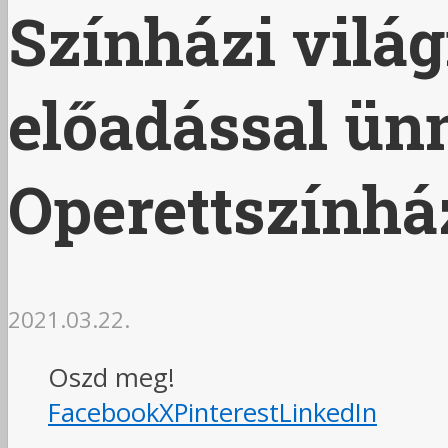
Színházi vilá
előadással ün
Operettszínhá
2021.03.22.
Oszd meg!
Facebook
X
Pinterest
LinkedIn