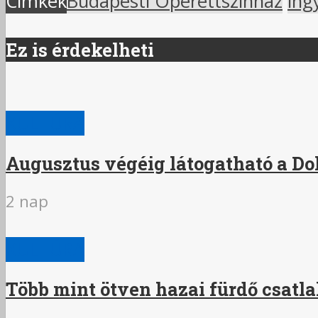
Címkék
Budapesti Operettszínház
ing
Ez is érdekelheti
KULTÚRA
Augusztus végéig látogatható a Do
2 nap
KULTÚRA
Több mint ötven hazai fürdő csatl