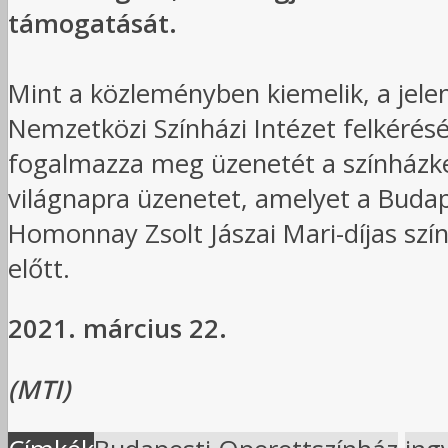
támogatását.
Mint a közleményben kiemelik, a jele
Nemzetközi Színházi Intézet felkéré
fogalmazza meg üzenetét a színházked
világnapra üzenetet, amelyet a Budap
Homonnay Zsolt Jászai Mari-díjas szí
előtt.
2021. március 22.
(MTI)