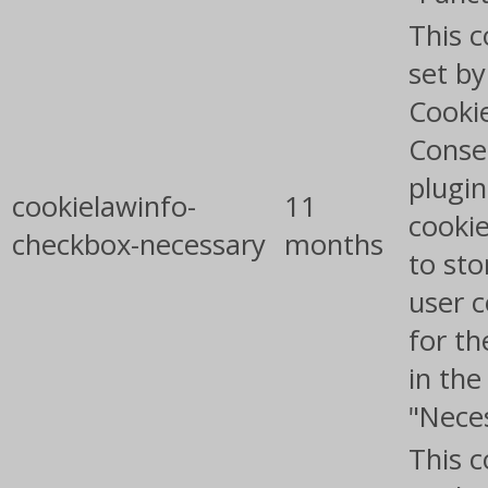
This c
set b
Cooki
Conse
plugin
cookielawinfo-
11
cookie
checkbox-necessary
months
to sto
user 
for th
in the
"Nece
This c