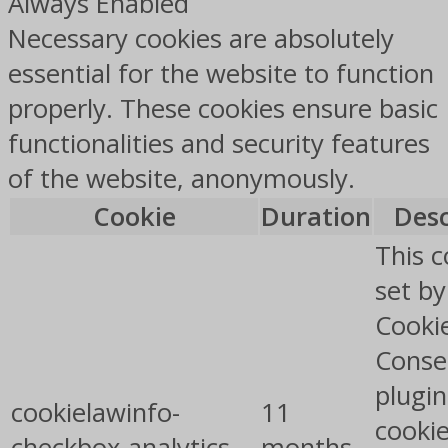
Always Enabled
Necessary cookies are absolutely
essential for the website to function
properly. These cookies ensure basic
functionalities and security features
of the website, anonymously.
Cookie
Duration
Desc
This c
set b
Cooki
Conse
plugin
cookielawinfo-
11
cookie
checkbox-analytics
months