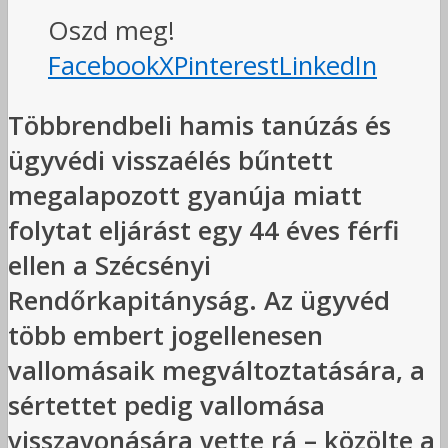
Oszd meg!
Facebook
X
Pinterest
LinkedIn
Többrendbeli hamis tanúzás és
ügyvédi visszaélés bűntett
megalapozott gyanúja miatt
folytat eljárást egy 44 éves férfi
ellen a Szécsényi
Rendőrkapitányság. Az ügyvéd
több embert jogellenesen
vallomásaik megváltoztatására, a
sértettet pedig vallomása
visszavonására vette rá – közölte a