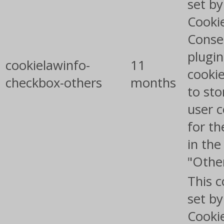
set b
Cooki
Conse
plugin
cookielawinfo-
11
cookie
checkbox-others
months
to sto
user 
for th
in the
"Othe
This c
set b
Cooki