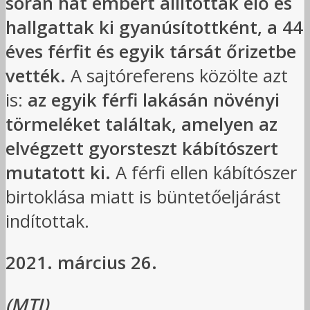
során hat embert állítottak elő és
hallgattak ki gyanúsítottként, a 44
éves férfit és egyik társát őrizetbe
vették.
A sajtóreferens közölte azt
is:
az egyik férfi lakásán növényi
törmeléket találtak, amelyen az
elvégzett gyorsteszt kábítószert
mutatott ki.
A férfi ellen kábítószer
birtoklása miatt is büntetőeljárást
indítottak.
2021. március 26.
(MTI)