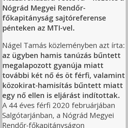
Nógrád Megyei Rendőr-
főkapitányság sajtóreferense
pénteken az MTI-vel.
Nágel Tamás közleményben azt írta:
az ügyben hamis tanúzás bűntett
megalapozott gyanúja miatt
további két nő és öt férfi, valamint
közokirat-hamisítás bűntett miatt
egy nő ellen is eljárást indítottak.
A 44 éves férfi 2020 februárjában
Salgótarjánban, a Nógrád Megyei
Rendőr-főkapitányságon