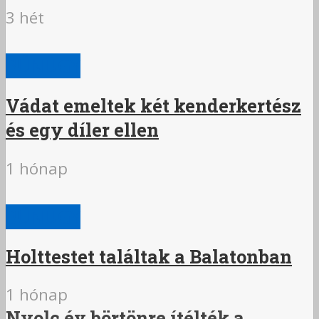
3 hét
BŰNÜGY
Vádat emeltek két kenderkertész
és egy díler ellen
1 hónap
BŰNÜGY
Holttestet találtak a Balatonban
1 hónap
Nyolc év börtönre ítélték a