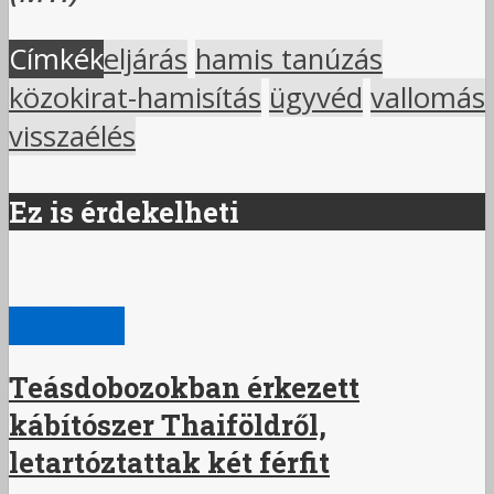
Címkék
eljárás
hamis tanúzás
közokirat-hamisítás
ügyvéd
vallomás
visszaélés
Ez is érdekelheti
BŰNÜGY
Teásdobozokban érkezett
kábítószer Thaiföldről,
letartóztattak két férfit