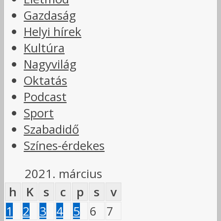
Gazdaság
Helyi hírek
Kultúra
Nagyvilág
Oktatás
Podcast
Sport
Szabadidő
Színes-érdekes
2021. március
h
K
s
c
p
s
v
1
2
3
4
5
6
7