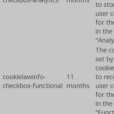
to sto
user 
for th
in the
"Analy
The co
set b
cooki
cookielawinfo-
11
to rec
checkbox-functional
months
user 
for th
in the
"Funct