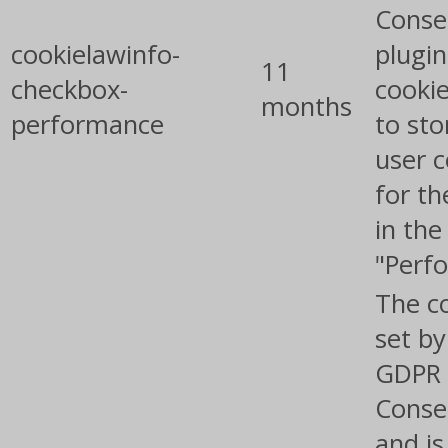
Conse
cookielawinfo-
plugin
11
checkbox-
cookie
months
performance
to sto
user 
for th
in the
"Perf
The co
set by
GDPR 
Conse
and is