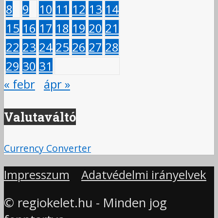
8
9
10
11
12
13
14
15
16
17
18
19
20
21
22
23
24
25
26
27
28
29
30
31
« febr
ápr »
Valutaváltó
Currency Converter
Impresszum
Adatvédelmi irányelvek
© regiokelet.hu - Minden jog