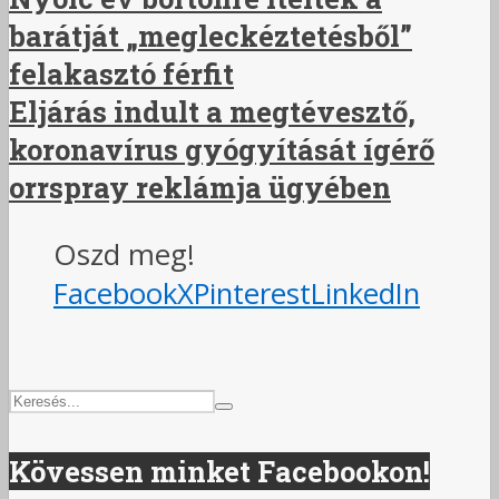
barátját „megleckéztetésből”
felakasztó férfit
Eljárás indult a megtévesztő,
koronavírus gyógyítását ígérő
orrspray reklámja ügyében
Oszd meg!
Facebook
X
Pinterest
LinkedIn
Kövessen minket Facebookon!