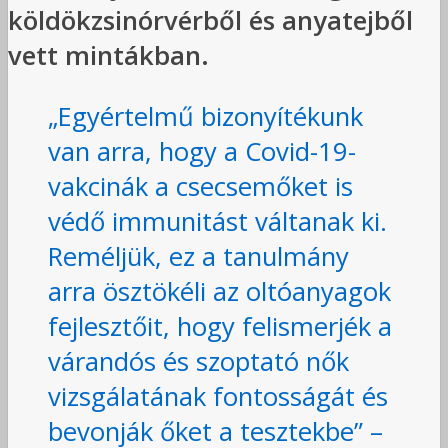
köldökzsinórvérből és anyatejből
vett mintákban.
„Egyértelmű bizonyítékunk
van arra, hogy a Covid-19-
vakcinák a csecsemőket is
védő immunitást váltanak ki.
Reméljük, ez a tanulmány
arra ösztökéli az oltóanyagok
fejlesztőit, hogy felismerjék a
várandós és szoptató nők
vizsgálatának fontosságát és
bevonják őket a tesztekbe” –