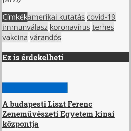
Címkék
amerikai kutatás
covid-19
immunválasz
koronavírus
terhes
vakcina
várandós
Ez is érdekelheti
EGYÉB KATEGÓRIA
A budapesti Liszt Ferenc
Zeneművészeti Egyetem kínai
központja