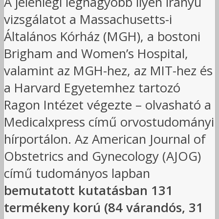
A jelenlegi legnagyobb ilyen irányú
vizsgálatot a Massachusetts-i
Általános Kórház (MGH), a bostoni
Brigham and Women’s Hospital,
valamint az MGH-hez, az MIT-hez és
a Harvard Egyetemhez tartozó
Ragon Intézet végezte – olvasható a
Medicalxpress című orvostudományi
hírportálon. Az American Journal of
Obstetrics and Gynecology (AJOG)
című tudományos lapban
bemutatott kutatásban 131
termékeny korú (84 várandós, 31