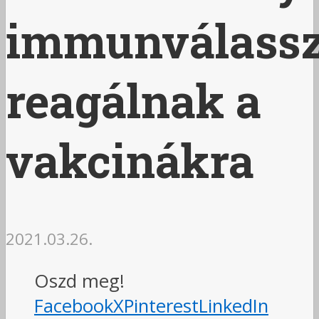
immunválassz
reagálnak a
vakcinákra
2021.03.26.
Oszd meg!
Facebook
X
Pinterest
LinkedIn