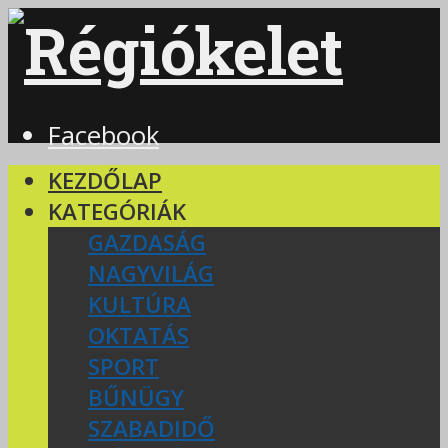
Facebook
KEZDŐLAP
KATEGÓRIÁK
GAZDASÁG
NAGYVILÁG
KULTÚRA
OKTATÁS
SPORT
BŰNÜGY
SZABADIDŐ