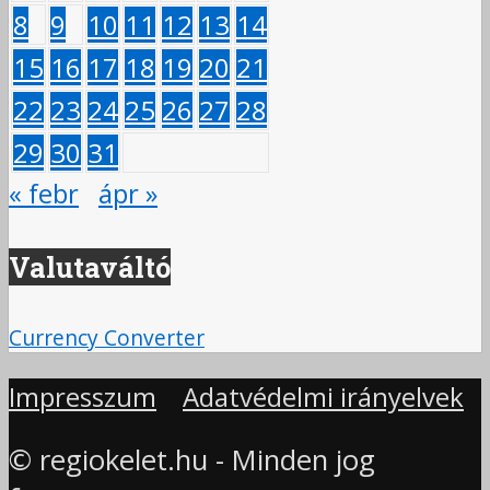
8
9
10
11
12
13
14
15
16
17
18
19
20
21
22
23
24
25
26
27
28
29
30
31
« febr
ápr »
Valutaváltó
Currency Converter
Impresszum
Adatvédelmi irányelvek
© regiokelet.hu - Minden jog