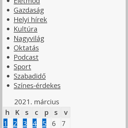
Életmód
Gazdaság
Helyi hírek
Kultúra
Nagyvilág
Oktatás
Podcast
Sport
Szabadidő
Színes-érdekes
2021. március
h
K
s
c
p
s
v
1
2
3
4
5
6
7