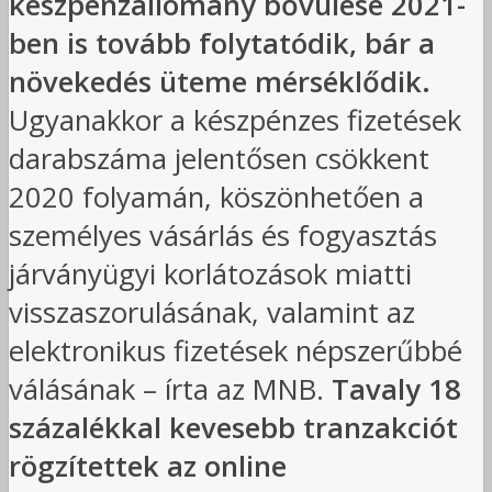
készpénzállomány bővülése 2021-
ben is tovább folytatódik, bár a
növekedés üteme mérséklődik.
Ugyanakkor a készpénzes fizetések
darabszáma jelentősen csökkent
2020 folyamán, köszönhetően a
személyes vásárlás és fogyasztás
járványügyi korlátozások miatti
visszaszorulásának, valamint az
elektronikus fizetések népszerűbbé
válásának – írta az MNB.
Tavaly 18
százalékkal kevesebb tranzakciót
rögzítettek az online