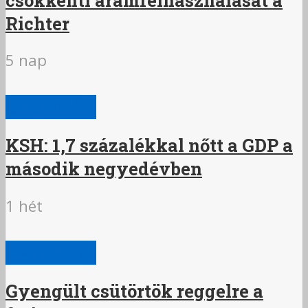
Richter
5 nap
GAZDASÁG
KSH: 1,7 százalékkal nőtt a GDP a
második negyedévben
1 hét
GAZDASÁG
Gyengült csütörtök reggelre a