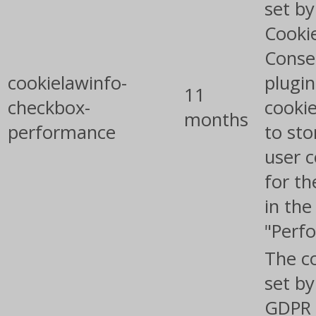
set b
Cooki
Conse
cookielawinfo-
plugin
11
checkbox-
cookie
months
performance
to sto
user 
for th
in the
"Perf
The co
set by
GDPR 