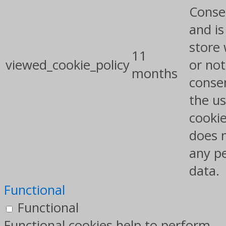
Conse
and is
store
11
viewed_cookie_policy
or not
months
conse
the us
cookie
does 
any p
data.
Functional
Functional
Functional cookies help to perform