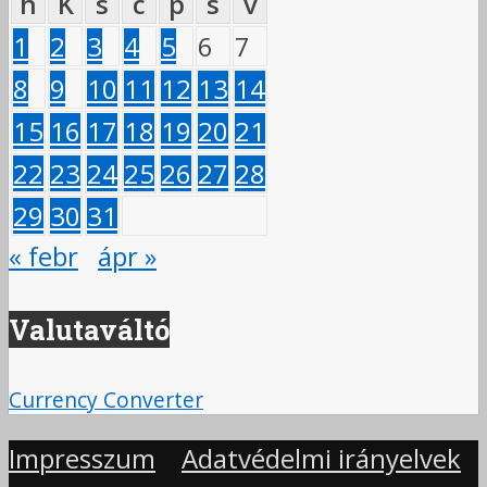
h
K
s
c
p
s
v
1
2
3
4
5
6
7
8
9
10
11
12
13
14
15
16
17
18
19
20
21
22
23
24
25
26
27
28
29
30
31
« febr
ápr »
Valutaváltó
Currency Converter
Impresszum
Adatvédelmi irányelvek