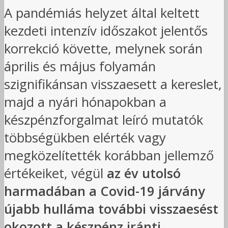
A pandémiás helyzet által keltett
kezdeti intenzív időszakot jelentős
korrekció követte, melynek során
április és május folyamán
szignifikánsan visszaesett a kereslet,
majd a nyári hónapokban a
készpénzforgalmat leíró mutatók
többségükben elérték vagy
megközelítették korábban jellemző
értékeiket, végül
az év utolsó
harmadában a Covid-19 járvány
újabb hulláma további visszaesést
okozott a készpénz iránti