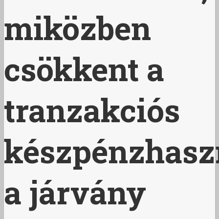
miközben
csökkent a
tranzakciós
készpénzhasz
a járvány