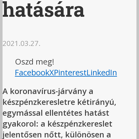
hatására
2021.03.27.
Oszd meg!
Facebook
X
Pinterest
LinkedIn
A koronavírus-járvány a
készpénzkeresletre kétirányú,
egymással ellentétes hatást
gyakorol: a készpénzkereslet
jelentősen nőtt, különösen a