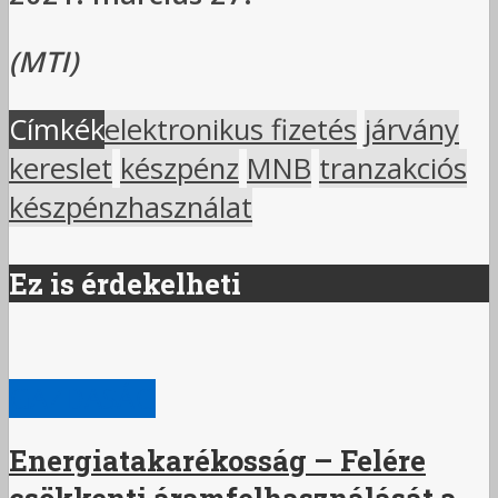
(MTI)
Címkék
elektronikus fizetés
járvány
kereslet
készpénz
MNB
tranzakciós
készpénzhasználat
Ez is érdekelheti
GAZDASÁG
Energiatakarékosság – Felére
csökkenti áramfelhasználását a