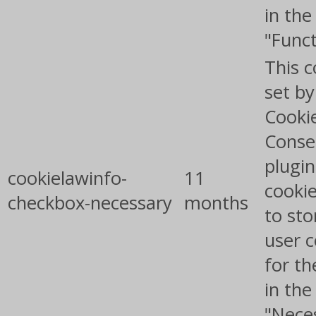
in the
"Funct
This c
set b
Cooki
Conse
plugin
cookielawinfo-
11
cookie
checkbox-necessary
months
to sto
user 
for th
in the
"Nece