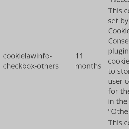
This c
set b
Cooki
Conse
plugin
cookielawinfo-
11
cookie
checkbox-others
months
to sto
user 
for th
in the
"Othe
This c