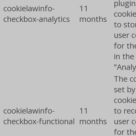
plugin
cookielawinfo-
11
cookie
checkbox-analytics
months
to sto
user 
for th
in the
"Analy
The co
set b
cooki
cookielawinfo-
11
to rec
checkbox-functional
months
user 
for th