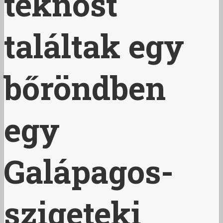
teknőst
találtak egy
bőröndben
egy
Galápagos-
szigeteki