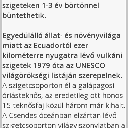
szigeteken 1-3 év börtönnel
büntethetik.
Egyedülálló állat- és növényvilága
miatt az Ecuadortól ezer
kilométerre nyugatra lévő vulkáni
szigetek 1979 óta az UNESCO
világörökségi listáján szerepelnek.
A szigetcsoporton él a galápagosi
óriásteknős, az eredetileg ott honos
15 teknősfaj közül három már kihalt.
A Csendes-óceánban elzártan lévő
szigetcsoporton világviszonylatban a