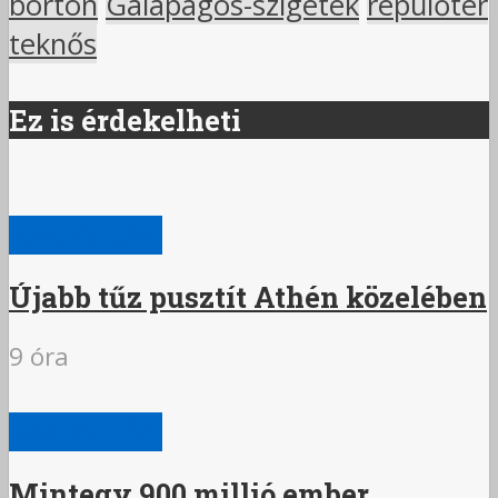
börtön
Galápagos-szigetek
repülőtér
teknős
Ez is érdekelheti
NAGYVILÁG
Újabb tűz pusztít Athén közelében
9 óra
NAGYVILÁG
Mintegy 900 millió ember