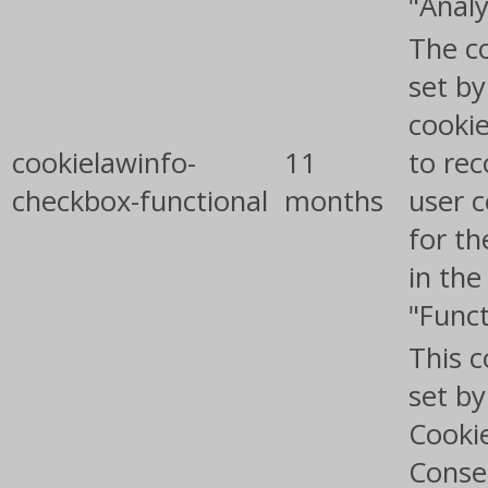
"Analy
The co
set b
cooki
cookielawinfo-
11
to rec
checkbox-functional
months
user 
for th
in the
"Funct
This c
set b
Cooki
Conse