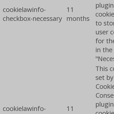
plugin
cookielawinfo-
11
cookie
checkbox-necessary
months
to sto
user 
for th
in the
"Nece
This c
set b
Cooki
Conse
plugin
cookielawinfo-
11
cookie