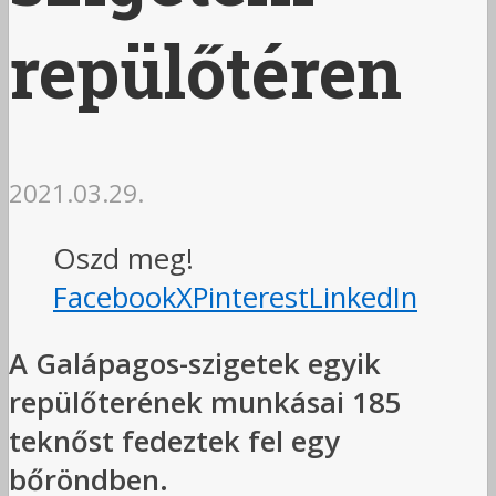
repülőtéren
2021.03.29.
Oszd meg!
Facebook
X
Pinterest
LinkedIn
A Galápagos-szigetek egyik
repülőterének munkásai 185
teknőst fedeztek fel egy
bőröndben.