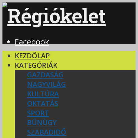
Facebook
KEZDŐLAP
KATEGÓRIÁK
GAZDASÁG
NAGYVILÁG
KULTÚRA
OKTATÁS
SPORT
BŰNÜGY
SZABADIDŐ