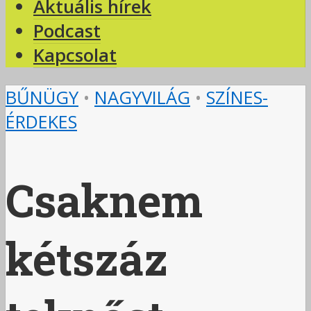
Aktuális hírek
Podcast
Kapcsolat
BŰNÜGY
•
NAGYVILÁG
•
SZÍNES-
ÉRDEKES
Csaknem
kétszáz