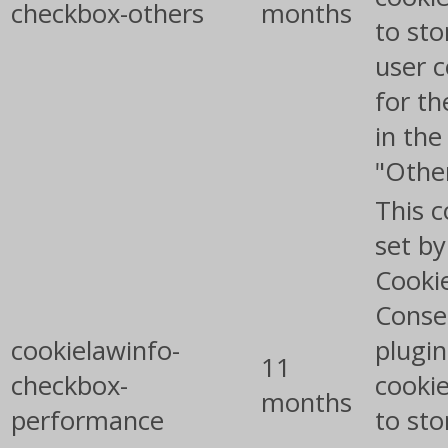
checkbox-others
months
to sto
user 
for th
in the
"Othe
This c
set b
Cooki
Conse
cookielawinfo-
plugin
11
checkbox-
cookie
months
performance
to sto