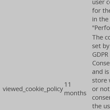
user 
for th
in the
"Perf
The co
set by
GDPR 
Conse
and is
store
11
viewed_cookie_policy
or not
months
conse
the us