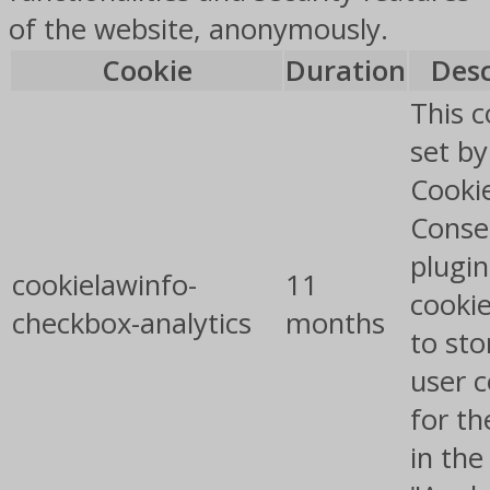
of the website, anonymously.
Cookie
Duration
Desc
This c
set b
Cooki
Conse
plugin
cookielawinfo-
11
cookie
checkbox-analytics
months
to sto
user 
for th
in the