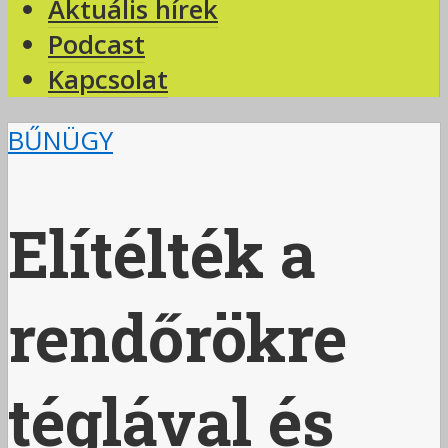
Aktuális hírek
Podcast
Kapcsolat
BŰNÜGY
Elítélték a
rendőrökre
téglával és