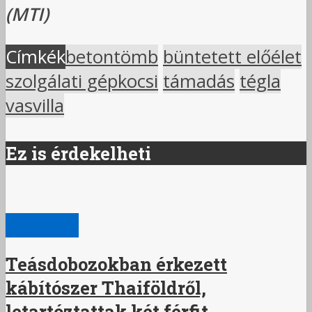
(MTI)
Címkék
betontömb
büntetett előélet
szolgálati gépkocsi
támadás
tégla
vasvilla
Ez is érdekelheti
BŰNÜGY
Teásdobozokban érkezett
kábítószer Thaiföldről,
letartóztattak két férfit