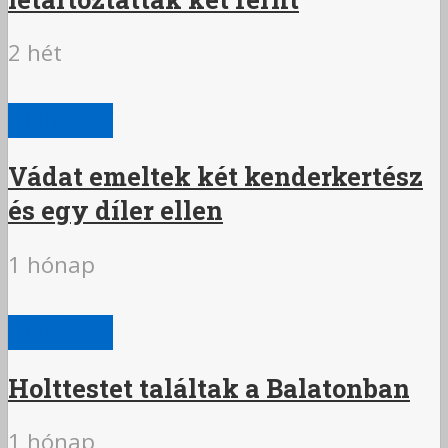
2 hét
BŰNÜGY
Vádat emeltek két kenderkertész
és egy díler ellen
1 hónap
BŰNÜGY
Holttestet találtak a Balatonban
1 hónap