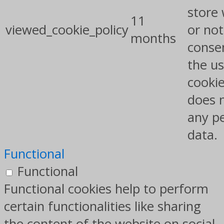
store
11
viewed_cookie_policy
or not
months
conse
the us
cookie
does 
any p
data.
Functional
Functional
Functional cookies help to perform
certain functionalities like sharing
the content of the website on social