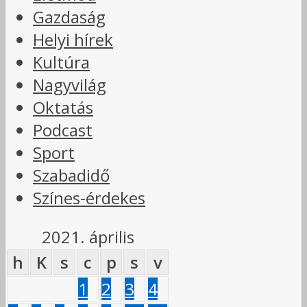
Gazdaság
Helyi hírek
Kultúra
Nagyvilág
Oktatás
Podcast
Sport
Szabadidő
Színes-érdekes
2021. április
h
K
s
c
p
s
v
1
2
3
4