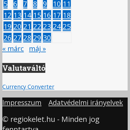
5
6
7
8
9
10
11
12
13
14
15
16
17
18
19
20
21
22
23
24
25
26
27
28
29
30
« márc
máj »
Valutaváltó
Currency Converter
Impresszum
Adatvédelmi irányelvek
© regiokelet.hu - Minden jog
fenntartva.