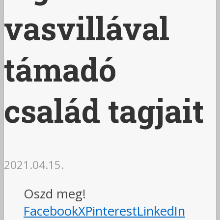
vasvillával
támadó
család tagjait
2021.04.15.
Oszd meg!
Facebook
X
Pinterest
LinkedIn