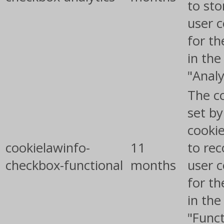
to sto
user 
for th
in the
"Analy
The co
set b
cooki
cookielawinfo-
11
to rec
checkbox-functional
months
user 
for th
in the
"Funct