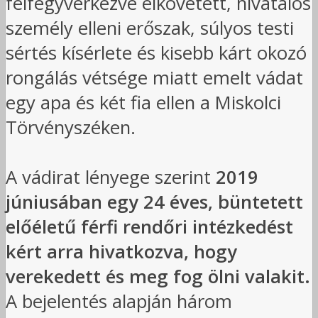
felfegyverkezve elkövetett, hivatalos
személy elleni erőszak, súlyos testi
sértés kísérlete és kisebb kárt okozó
rongálás vétsége miatt emelt vádat
egy apa és két fia ellen a Miskolci
Törvényszéken.
A vádirat lényege szerint
2019
júniusában egy 24 éves, büntetett
előéletű férfi rendőri intézkedést
kért arra hivatkozva, hogy
verekedett és meg fog ölni valakit.
A bejelentés alapján három