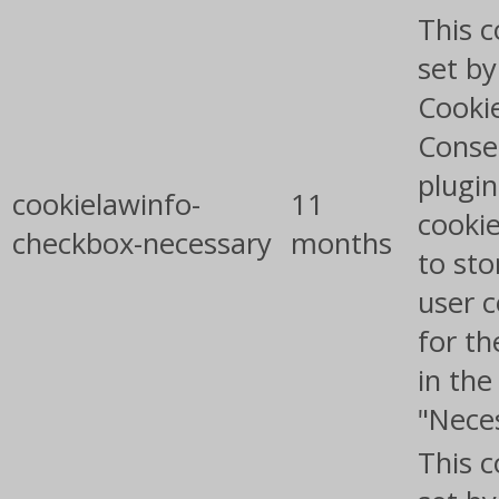
This c
set b
Cooki
Conse
plugin
cookielawinfo-
11
cookie
checkbox-necessary
months
to sto
user 
for th
in the
"Nece
This c