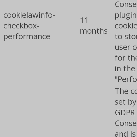
Conse
cookielawinfo-
plugin
11
checkbox-
cookie
months
performance
to sto
user 
for th
in the
"Perf
The co
set by
GDPR 
Conse
and is