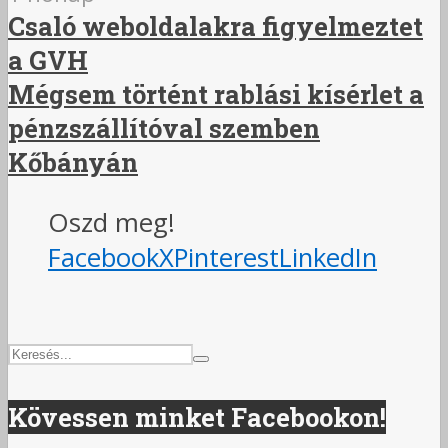
Csaló weboldalakra figyelmeztet
a GVH
Mégsem történt rablási kísérlet a
pénzszállítóval szemben
Kőbányán
Oszd meg!
Facebook
X
Pinterest
LinkedIn
Kövessen minket Facebookon!