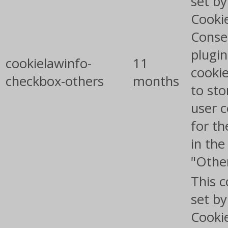
set b
Cooki
Conse
plugin
cookielawinfo-
11
cookie
checkbox-others
months
to sto
user 
for th
in the
"Othe
This c
set b
Cooki