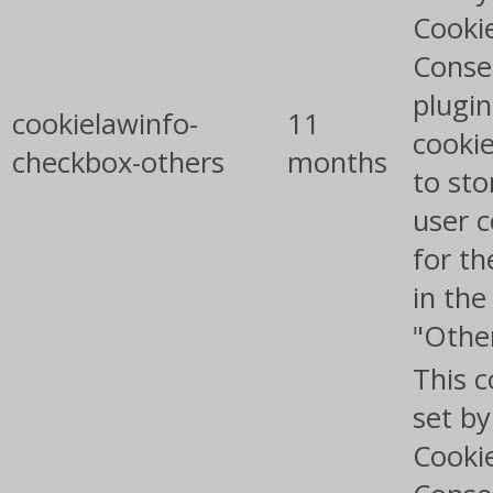
Cooki
Conse
plugin
cookielawinfo-
11
cookie
checkbox-others
months
to sto
user 
for th
in the
"Othe
This c
set b
Cooki