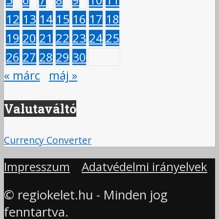
12
13
14
15
16
17
18
19
20
21
22
23
24
25
26
27
28
29
30
« márc
máj »
Valutaváltó
Currency Converter
Impresszum
Adatvédelmi irányelvek
© regiokelet.hu - Minden jog
fenntartva.