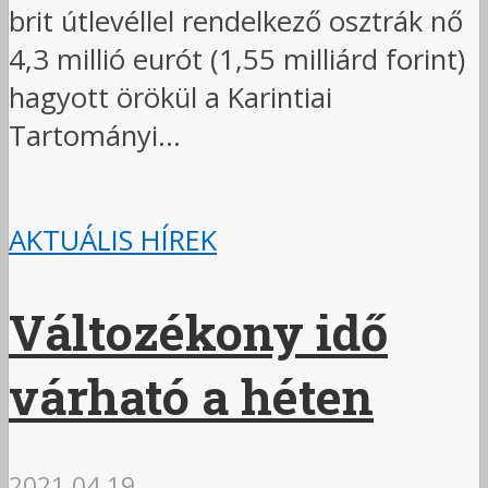
brit útlevéllel rendelkező osztrák nő
4,3 millió eurót (1,55 milliárd forint)
hagyott örökül a Karintiai
Tartományi...
AKTUÁLIS HÍREK
Változékony idő
várható a héten
2021.04.19.