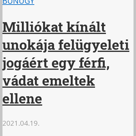
BŰNÜGY
Milliókat kínált
unokája felügyeleti
jogáért egy férfi,
vádat emeltek
ellene
2021.04.19.