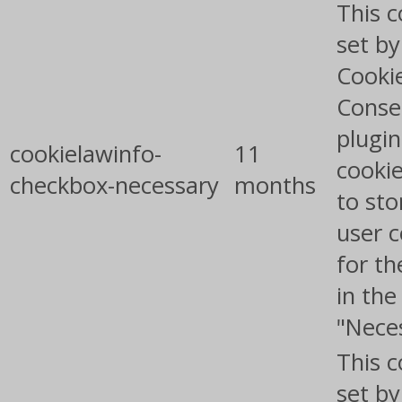
This c
set b
Cooki
Conse
plugin
cookielawinfo-
11
cookie
checkbox-necessary
months
to sto
user 
for th
in the
"Nece
This c
set b