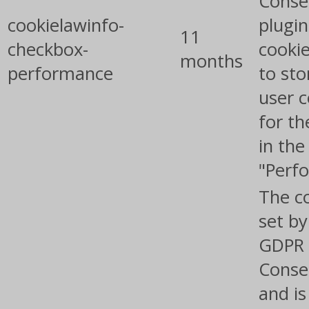
Conse
cookielawinfo-
plugin
11
checkbox-
cookie
months
performance
to sto
user 
for th
in the
"Perf
The co
set by
GDPR 
Conse
and is