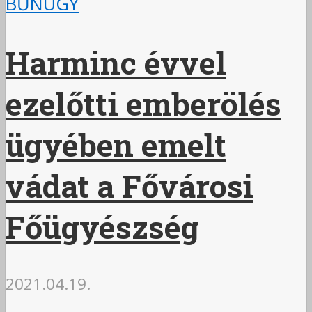
BŰNÜGY
Harminc évvel
ezelőtti emberölés
ügyében emelt
vádat a Fővárosi
Főügyészség
2021.04.19.