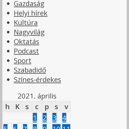
Gazdaság
Helyi hírek
Kultúra
Nagyvilág
Oktatás
Podcast
Sport
Szabadidő
Színes-érdekes
2021. április
h
K
s
c
p
s
v
1
2
3
4
5
6
7
8
9
10
11