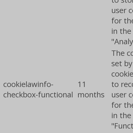
user 
for th
in the
"Analy
The co
set b
cooki
cookielawinfo-
11
to rec
checkbox-functional
months
user 
for th
in the
"Funct