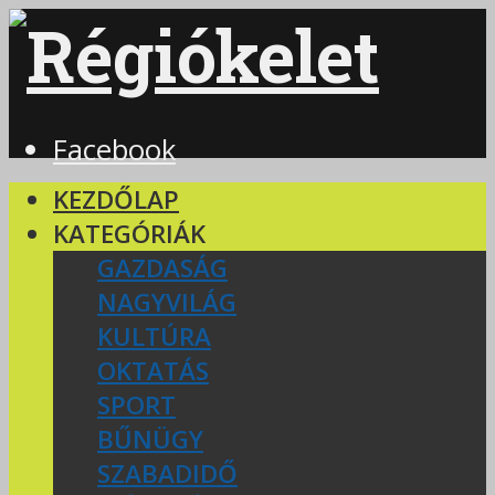
Facebook
KEZDŐLAP
KATEGÓRIÁK
GAZDASÁG
NAGYVILÁG
KULTÚRA
OKTATÁS
SPORT
BŰNÜGY
SZABADIDŐ