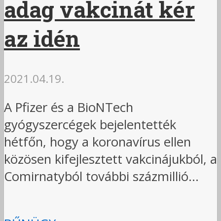
adag vakcinát kér
az idén
2021.04.19.
A Pfizer és a BioNTech
gyógyszercégek bejelentették
hétfőn, hogy a koronavírus ellen
közösen kifejlesztett vakcinájukból, a
Comirnatyból további százmillió...