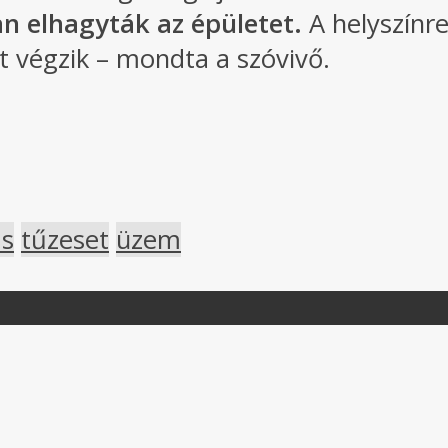
n elhagyták az épületet.
A helyszínre
t végzik – mondta a szóvivő.
ás
tűzeset
üzem