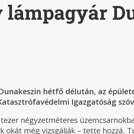
y lámpagyár D
unakeszin hétfő délután, az épülete
 Katasztrófavédelmi Igazgatóság szóvi
hatezer négyzetméteres üzemcsarnok
k okát még vizsgálják – tette hozzá. T