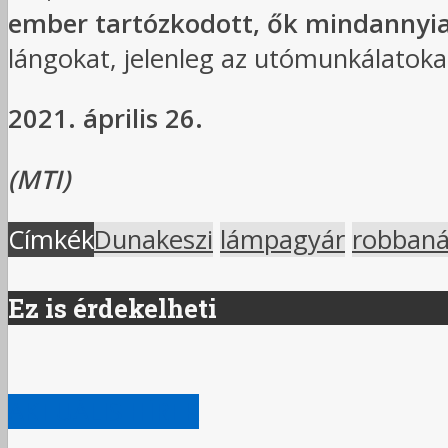
ember tartózkodott, ők mindannyia
lángokat, jelenleg az utómunkálatoka
2021. április 26.
(MTI)
Címkék
Dunakeszi
lámpagyár
robban
Ez is érdekelheti
AKTUÁLIS HÍREK