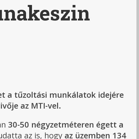
unakeszin
t a tűzoltási munkálatok idejére
vője az MTI-vel.
ban
30-50 négyzetméteren égett a
udatta az is, hogy
az üzemben 134