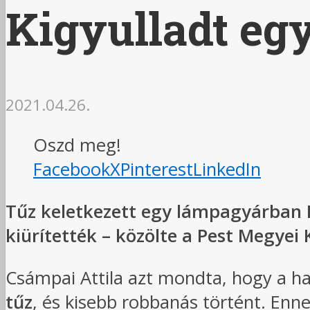
Kigyulladt eg
2021.04.26.
Oszd meg!
Facebook
X
Pinterest
LinkedIn
Tűz keletkezett egy lámpagyárban D
kiürítették – közölte a Pest Megyei
Csámpai Attila azt mondta, hogy a 
tűz
, és kisebb robbanás történt. Enne