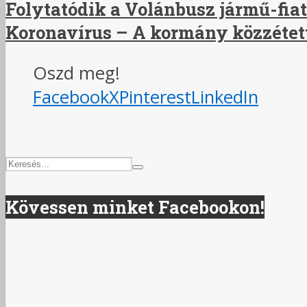
Folytatódik a Volánbusz jármű-fiat
Koronavírus – A kormány közzétette 
Oszd meg!
Facebook
X
Pinterest
LinkedIn
Kövessen minket Facebookon!