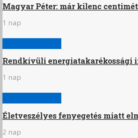
Magyar Péter: már kilenc centimé
1 nap
AKTUÁLIS HÍREK
Rendkívüli energiatakarékossági i
1 nap
AKTUÁLIS HÍREK
Életveszélyes fenyegetés miatt el
2 nap