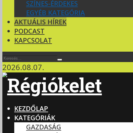
SZÍNES-ÉRDEKES
EGYÉB KATEGÓRIA
AKTUÁLIS HÍREK
PODCAST
KAPCSOLAT
2026.08.07.
KEZDŐLAP
KATEGÓRIÁK
GAZDASÁG