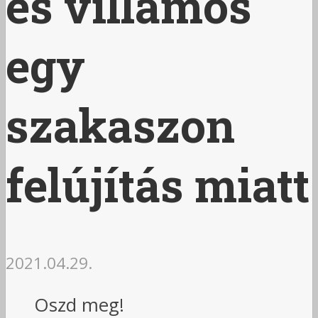
es villamos
egy
szakaszon
felújítás miatt
2021.04.29.
Oszd meg!