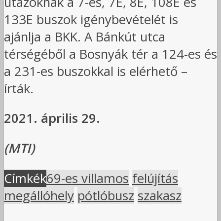
utazóknak a 7-es, 7E, 8E, 108E és
133E buszok igénybevételét is
ajánlja a BKK. A Bánkút utca
térségéből a Bosnyák tér a 124-es és
a 231-es buszokkal is elérhető –
írták.
2021. április 29.
(MTI)
Címkék
69-es villamos
felújítás
megállóhely
pótlóbusz
szakasz