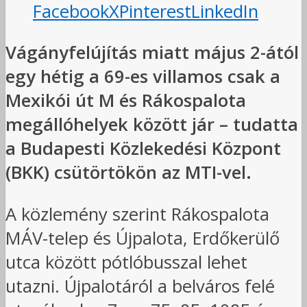
Facebook
X
Pinterest
LinkedIn
Vágányfelújítás miatt május 2-ától
egy hétig a 69-es villamos csak a
Mexikói út M és Rákospalota
megállóhelyek között jár – tudatta
a Budapesti Közlekedési Központ
(BKK) csütörtökön az MTI-vel.
A közlemény szerint Rákospalota
MÁV-telep és Újpalota, Erdőkerülő
utca között pótlóbusszal lehet
utazni. Újpalotáról a belváros felé