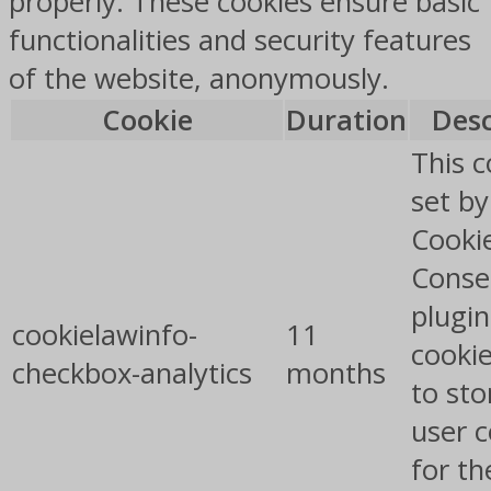
properly. These cookies ensure basic
functionalities and security features
of the website, anonymously.
Cookie
Duration
Desc
This c
set b
Cooki
Conse
plugin
cookielawinfo-
11
cookie
checkbox-analytics
months
to sto
user 
for th