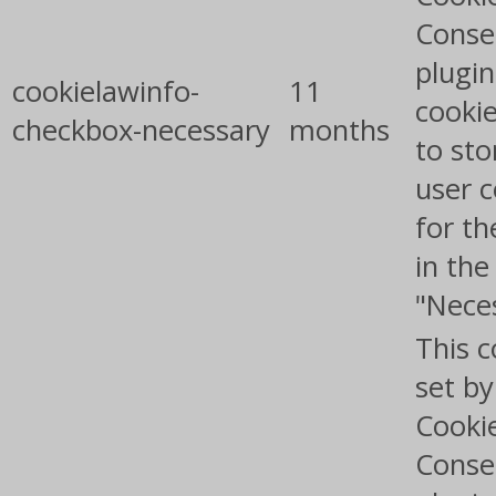
Conse
plugin
cookielawinfo-
11
cookie
checkbox-necessary
months
to sto
user 
for th
in the
"Nece
This c
set b
Cooki
Conse