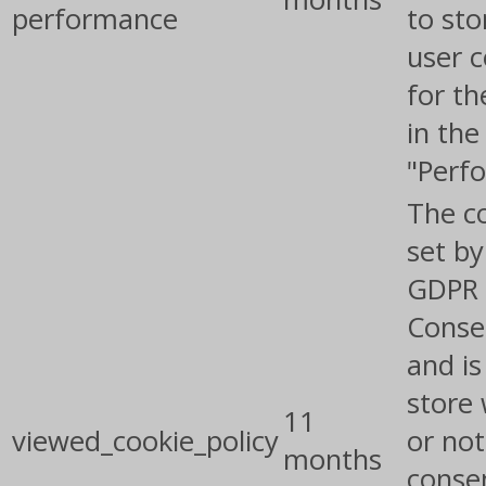
performance
to sto
user 
for th
in the
"Perf
The co
set by
GDPR 
Conse
and is
store
11
viewed_cookie_policy
or not
months
conse