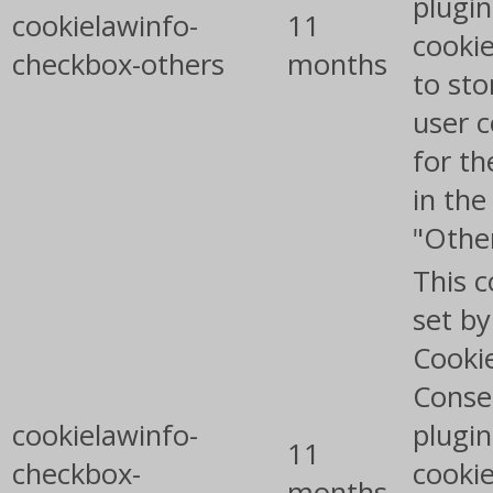
plugin
cookielawinfo-
11
cookie
checkbox-others
months
to sto
user 
for th
in the
"Othe
This c
set b
Cooki
Conse
cookielawinfo-
plugin
11
checkbox-
cookie
months