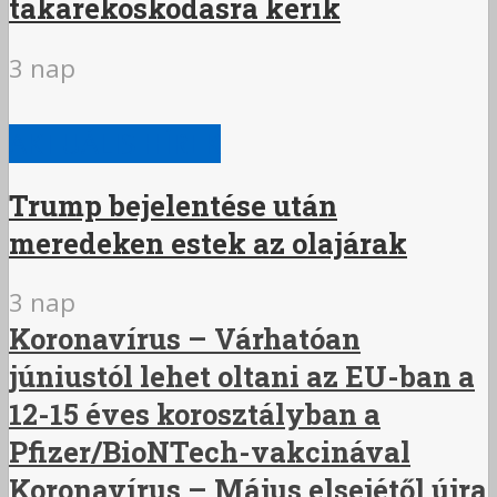
takarékoskodásra kérik
3 nap
AKTUÁLIS HÍREK
Trump bejelentése után
meredeken estek az olajárak
3 nap
Koronavírus – Várhatóan
júniustól lehet oltani az EU-ban a
12-15 éves korosztályban a
Pfizer/BioNTech-vakcinával
Koronavírus – Május elsejétől újra