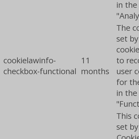
in the
"Analy
The co
set b
cooki
cookielawinfo-
11
to rec
checkbox-functional
months
user 
for th
in the
"Funct
This c
set b
Cooki