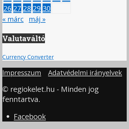
26
27
28
29
30
« márc
máj »
Valutaváltó
Currency Converter
Impresszum
Adatvédelmi irányelvek
© regiokelet.hu - Minden jog
fenntartva.
Facebook