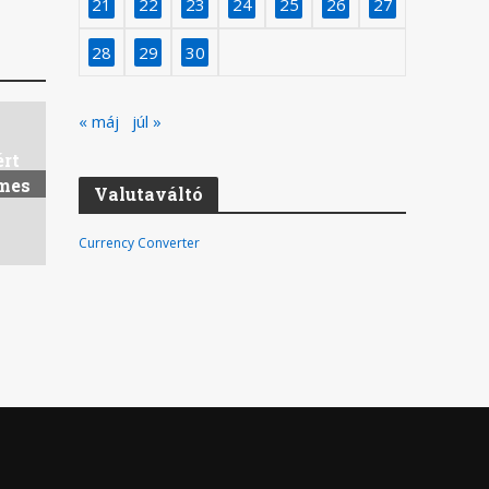
21
22
23
24
25
26
27
28
29
30
« máj
júl »
ért
rmes
Valutaváltó
Currency Converter