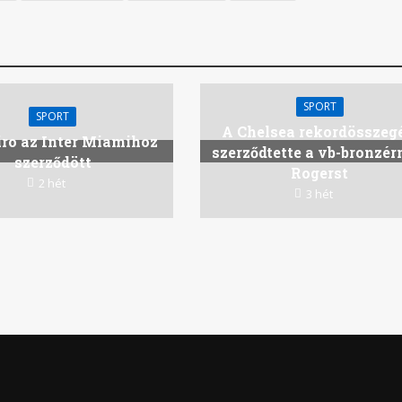
SPORT
SPORT
A Chelsea rekordösszeg
ro az Inter Miamihoz
szerződtette a vb-bronzé
szerződött
Rogerst
2 hét
3 hét