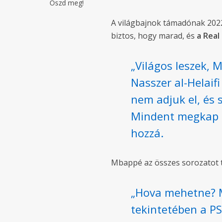
Oszd meg!
A világbajnok támadónak 2022
biztos, hogy marad, és
a Real
„Világos leszek, 
Nasszer al-Helaif
nem adjuk el, és 
Mindent megkap P
hozzá.
Mbappé az összes sorozatot te
„Hova mehetne? M
tekintetében a P