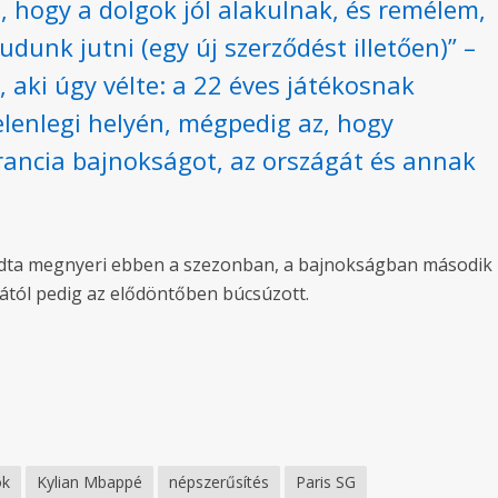
 hogy a dolgok jól alakulnak, és remélem,
dunk jutni (egy új szerződést illetően)” –
, aki úgy vélte: a 22 éves játékosnak
elenlegi helyén, mégpedig az, hogy
rancia bajnokságot, az országát és annak
udta megnyeri ebben a szezonban, a bajnokságban második l
jától pedig az elődöntőben búcsúzott.
ök
Kylian Mbappé
népszerűsítés
Paris SG