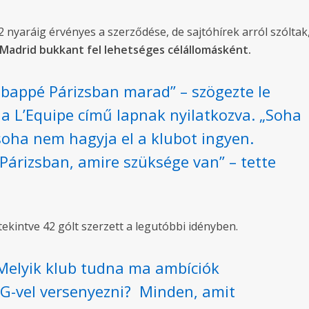
 nyaráig érvényes a szerződése, de sajtóhírek arról szólta
 Madrid bukkant fel lehetséges célállomásként.
Mbappé Párizsban marad” – szögezte le
i a L’Equipe című lapnak nyilatkozva. „Soha
soha nem hagyja el a klubot ingyen.
árizsban, amire szüksége van” – tette
kintve 42 gólt szerzett a legutóbbi idényben.
elyik klub tudna ma ambíciók
SG-vel versenyezni? Minden, amit