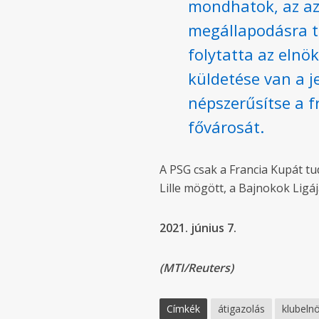
mondhatok, az az,
megállapodásra tu
folytatta az elnök
küldetése van a j
népszerűsítse a f
fővárosát.
A PSG csak a Francia Kupát t
Lille mögött, a Bajnokok Ligá
2021. június 7.
(MTI/Reuters)
Címkék
átigazolás
klubeln