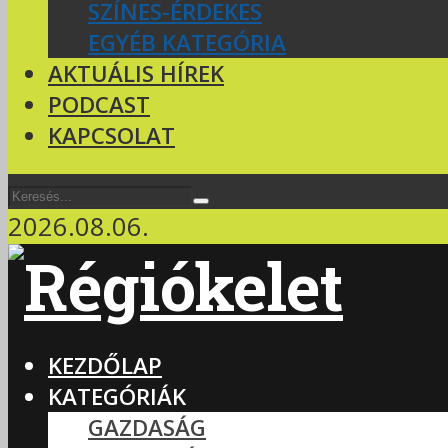
SZÍNES-ÉRDEKES
EGYÉB KATEGÓRIA
AKTUÁLIS HÍREK
PODCAST
KAPCSOLAT
2026.08.06.
KEZDŐLAP
KATEGÓRIÁK
GAZDASÁG