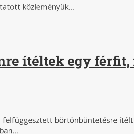
ttatott közleményük...
nre ítéltek egy férfit
 felfüggesztett börtönbüntetésre ítélt
ban...