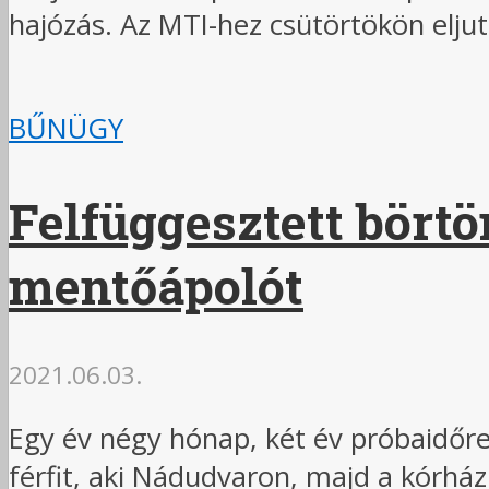
hajózás. Az MTI-hez csütörtökön elju
BŰNÜGY
Felfüggesztett börtö
mentőápolót
2021.06.03.
Egy év négy hónap, két év próbaidőre
férfit, aki Nádudvaron, majd a kórház