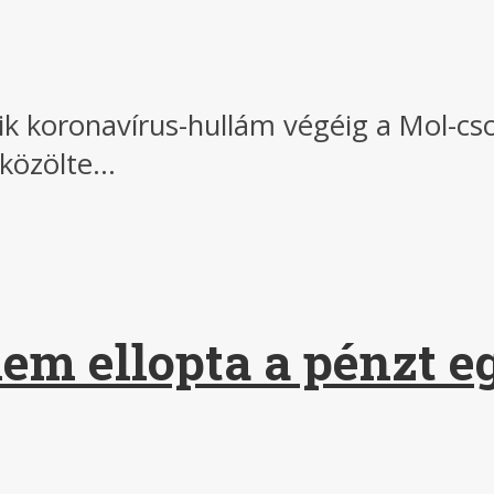
k koronavírus-hullám végéig a Mol-csop
közölte...
em ellopta a pénzt e