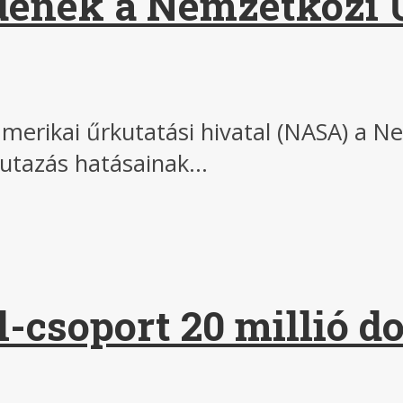
ldenek a Nemzetközi 
merikai űrkutatási hivatal (NASA) a Ne
utazás hatásainak...
csoport 20 millió dol