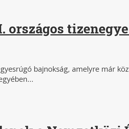
I. országos tizenegy
egyesrúgó bajnokság, amelyre már közel
egyében...