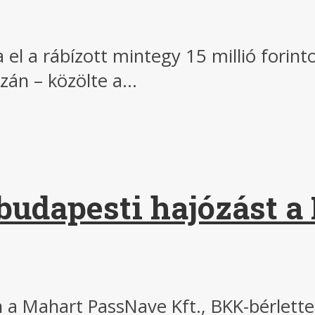
l a rábízott mintegy 15 millió forinto
án – közölte a...
a budapesti hajózást 
n a Mahart PassNave Kft., BKK-bérlette