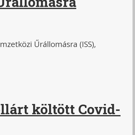
Űrállomásra
mzetközi Űrállomásra (ISS),
lárt költött Covid-