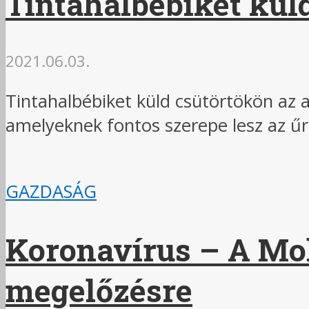
Tintahalbébiket kü
2021.06.03.
Tintahalbébiket küld csütörtökön az a
amelyeknek fontos szerepe lesz az űr
GAZDASÁG
Koronavírus – A Mol-
megelőzésre