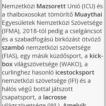
Nemzetközi
Mazsorett
Unió (ICU) és
a thaiboxosokat tömörítő
Muaythai
Egyesületek Nemzetközi Szövetsége
(IFMA), 2018-tól pedig a cselgáncsot
és a szabadfogású birkózást ötvöző
szambó
nemzetközi szövetsége
(FIAS), egy másik küzdősport, a
kick-
box
világszövetsége (WAKO), a
curlinghez hasonló
icestocksport
nemzetközi szövetsége (IFI) és a
hálós végű bottal játszott
csapatsport, a
lacrosse
világszövetsége (WL).
Amelyik