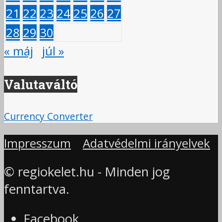
21
22
23
24
25
26
27
28
29
30
« máj
júl »
Valutaváltó
Currency Converter
Impresszum
Adatvédelmi irányelvek
© regiokelet.hu - Minden jog
fenntartva.
Facebook