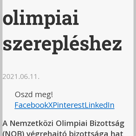
olimpiai
szerepléshez
2021.06.11.
Oszd meg!
Facebook
X
Pinterest
LinkedIn
A Nemzetközi Olimpiai Bizottság
(NOB) végrehajtó bizottsága hat