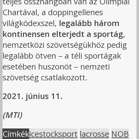
teljes összhangban van az Olimpiai
Chartával, a doppingellenes
világkódexszel,
legalább három
kontinensen elterjedt a sportág
,
nemzetközi szövetségükhöz pedig
legalább ötven – a téli sportágak
esetében huszonöt – nemzeti
szövetség csatlakozott.
2021. június 11.
(MTI)
Címkék
icestocksport
lacrosse
NOB