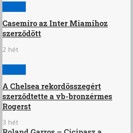
SPORT
Casemiro az Inter Miamihoz
szerződött
2 hét
SPORT
A Chelsea rekordösszegért
szerződtette a vb-bronzérmes
Rogerst
3 hét
Roland Garros – Cicipasz a