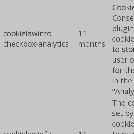
Cooki
Conse
plugin
cookielawinfo-
11
cookie
checkbox-analytics
months
to sto
user 
for th
in the
"Analy
The co
set b
cooki