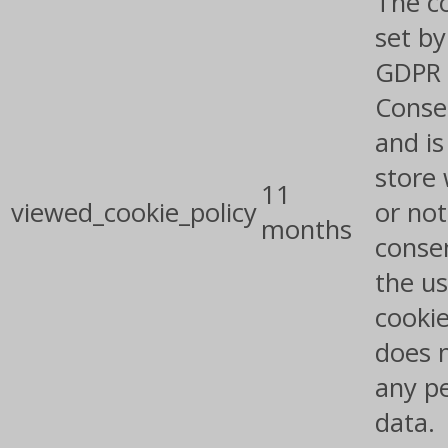
The co
set by
GDPR 
Conse
and is
store
11
viewed_cookie_policy
or not
months
conse
the us
cookie
does 
any p
data.