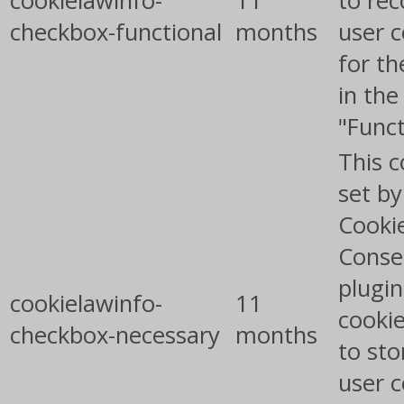
cookielawinfo-
11
to rec
checkbox-functional
months
user 
for th
in the
"Funct
This c
set b
Cooki
Conse
plugin
cookielawinfo-
11
cookie
checkbox-necessary
months
to sto
user 