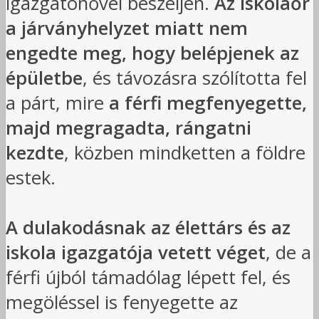
igazgatónővel beszéljen.
Az iskolaőr
a járványhelyzet miatt nem
engedte meg, hogy belépjenek az
épületbe
, és távozásra szólította fel
a párt, mire
a férfi megfenyegette,
majd megragadta, rángatni
kezdte
, közben mindketten a földre
estek.
A dulakodásnak az élettárs és az
iskola igazgatója vetett véget
, de a
férfi újból támadólag lépett fel, és
megöléssel is fenyegette az