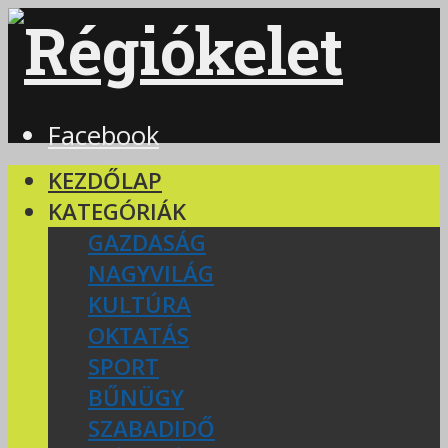
Facebook
KEZDŐLAP
KATEGÓRIÁK
GAZDASÁG
NAGYVILÁG
KULTÚRA
OKTATÁS
SPORT
BŰNÜGY
SZABADIDŐ