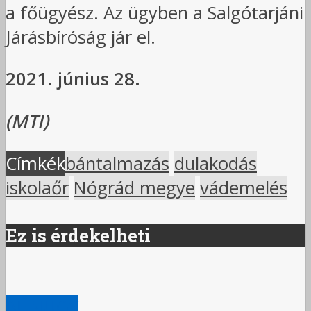
a főügyész. Az ügyben a Salgótarjáni
Járásbíróság jár el.
2021. június 28.
(MTI)
Címkék
bántalmazás
dulakodás
iskolaőr
Nógrád megye
vádemelés
Ez is érdekelheti
BŰNÜGY