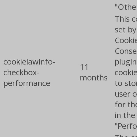
"Othe
This c
set b
Cooki
Conse
cookielawinfo-
plugin
11
checkbox-
cookie
months
performance
to sto
user 
for th
in the
"Perf