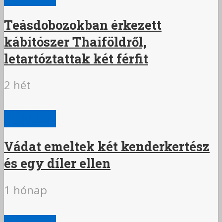
Teásdobozokban érkezett
kábítószer Thaiföldről,
letartóztattak két férfit
2 hét
BŰNÜGY
Vádat emeltek két kenderkertész
és egy díler ellen
1 hónap