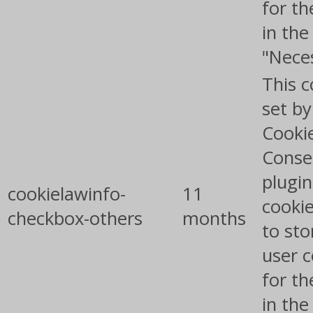
for th
in the
"Nece
This c
set b
Cooki
Conse
plugin
cookielawinfo-
11
cookie
checkbox-others
months
to sto
user 
for th
in the