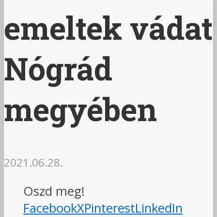
emeltek vádat
Nógrád
megyében
2021.06.28.
Oszd meg!
Facebook
X
Pinterest
LinkedIn