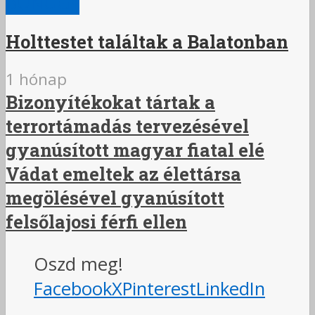
BŰNÜGY
Holttestet találtak a Balatonban
1 hónap
Bizonyítékokat tártak a
terrortámadás tervezésével
gyanúsított magyar fiatal elé
Vádat emeltek az élettársa
megölésével gyanúsított
felsőlajosi férfi ellen
Oszd meg!
Facebook
X
Pinterest
LinkedIn