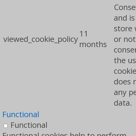
Conse
and is
store
11
viewed_cookie_policy
or not
months
conse
the us
cookie
does 
any p
data.
Functional
Functional
Functional cookies help to perform