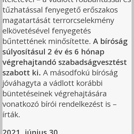
tűzhatással fenyegető erőszakos
magatartását terrorcselekmény
elkövetésével fenyegetés
bűntettének minősítette.
A bíróság
súlyosításul 2 év és 6 hónap
végrehajtandó szabadságvesztést
szabott ki.
A másodfokú bíróság
jóváhagyta a vádlott korábbi
büntetéseinek végrehajtására
vonatkozó bírói rendelkezést is –
írták.
2021. június 30.