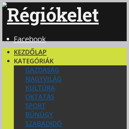
Facebook
KEZDŐLAP
KATEGÓRIÁK
GAZDASÁG
NAGYVILÁG
KULTÚRA
OKTATÁS
SPORT
BŰNÜGY
SZABADIDŐ