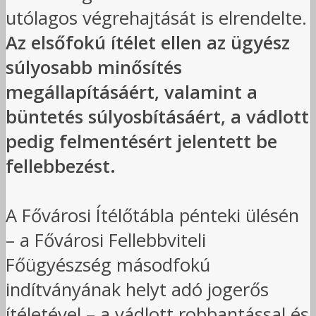
utólagos végrehajtását is elrendelte.
Az elsőfokú ítélet ellen az ügyész
súlyosabb minősítés
megállapításáért, valamint a
büntetés súlyosbításáért, a vádlott
pedig felmentésért jelentett be
fellebbezést.
A Fővárosi Ítélőtábla pénteki ülésén
– a Fővárosi Fellebbviteli
Főügyészség másodfokú
indítványának helyt adó jogerős
ítéletével – a vádlott robbantással és