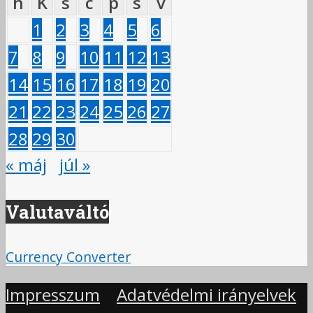
h
K
s
c
p
s
v
1
2
3
4
5
6
7
8
9
10
11
12
13
14
15
16
17
18
19
20
21
22
23
24
25
26
27
28
29
30
« máj
júl »
Valutaváltó
Currency Converter
Impresszum
Adatvédelmi irányelvek