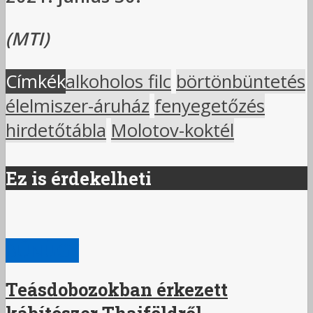
(MTI)
Címkék
alkoholos filc
börtönbüntetés
élelmiszer-áruház
fenyegetőzés
hirdetőtábla
Molotov-koktél
Ez is érdekelheti
BŰNÜGY
Teásdobozokban érkezett
kábítószer Thaiföldről,