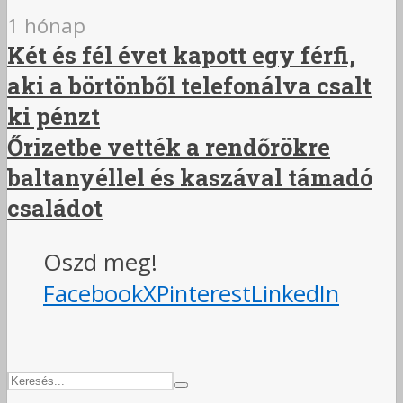
1 hónap
Két és fél évet kapott egy férfi,
aki a börtönből telefonálva csalt
ki pénzt
Őrizetbe vették a rendőrökre
baltanyéllel és kaszával támadó
családot
Oszd meg!
Facebook
X
Pinterest
LinkedIn