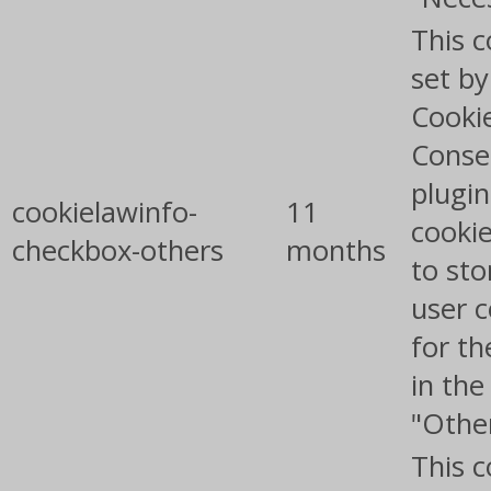
This c
set b
Cooki
Conse
plugin
cookielawinfo-
11
cookie
checkbox-others
months
to sto
user 
for th
in the
"Othe
This c