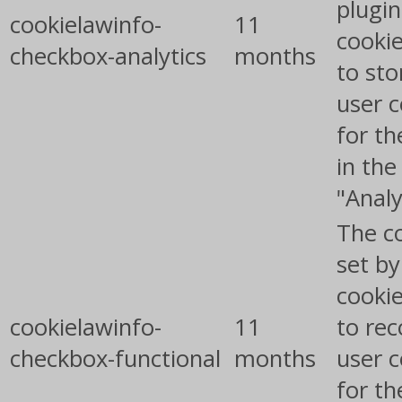
plugin
cookielawinfo-
11
cookie
checkbox-analytics
months
to sto
user 
for th
in the
"Analy
The co
set b
cooki
cookielawinfo-
11
to rec
checkbox-functional
months
user 
for th