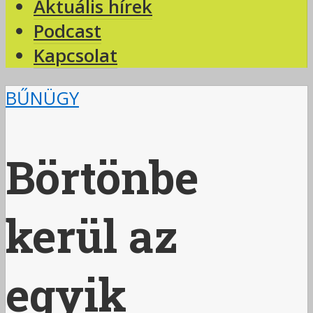
Aktuális hírek
Podcast
Kapcsolat
BŰNÜGY
Börtönbe
kerül az
egyik