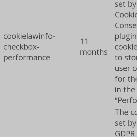
set b
Cooki
Conse
cookielawinfo-
plugin
11
checkbox-
cookie
months
performance
to sto
user 
for th
in the
"Perf
The co
set by
GDPR 