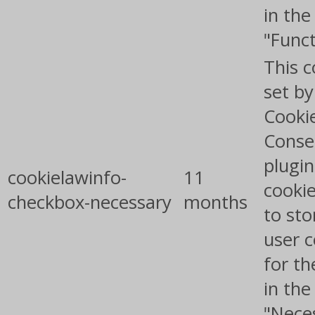
in the
"Funct
This c
set b
Cooki
Conse
plugin
cookielawinfo-
11
cookie
checkbox-necessary
months
to sto
user 
for th
in the
"Nece