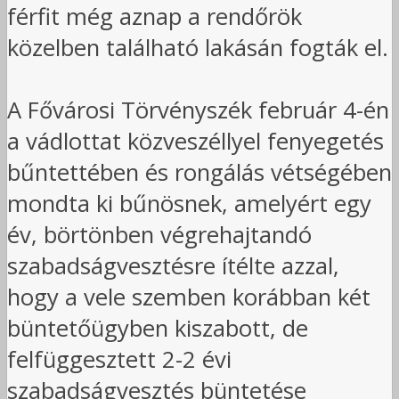
férfit még aznap a rendőrök
közelben található lakásán fogták el.
A Fővárosi Törvényszék február 4-én
a vádlottat közveszéllyel fenyegetés
bűntettében és rongálás vétségében
mondta ki bűnösnek, amelyért egy
év, börtönben végrehajtandó
szabadságvesztésre ítélte azzal,
hogy a vele szemben korábban két
büntetőügyben kiszabott, de
felfüggesztett 2-2 évi
szabadságvesztés büntetése