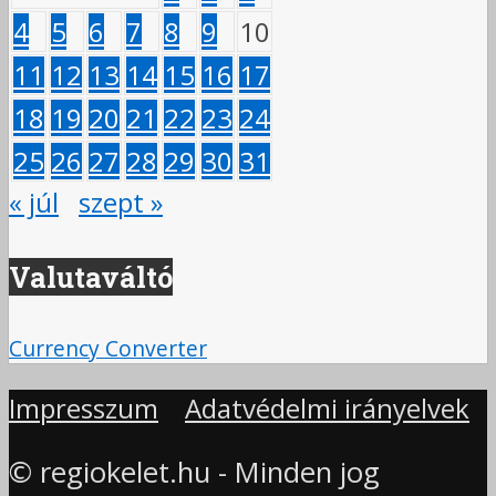
4
5
6
7
8
9
10
11
12
13
14
15
16
17
18
19
20
21
22
23
24
25
26
27
28
29
30
31
« júl
szept »
Valutaváltó
Currency Converter
Impresszum
Adatvédelmi irányelvek
© regiokelet.hu - Minden jog