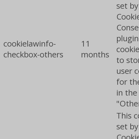
set b
Cooki
Conse
plugin
cookielawinfo-
11
cookie
checkbox-others
months
to sto
user 
for th
in the
"Othe
This c
set b
Cooki