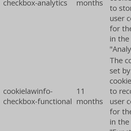
checkbox-analytics
months
to sto
user 
for th
in the
"Analy
The co
set b
cooki
cookielawinfo-
11
to rec
checkbox-functional
months
user 
for th
in the