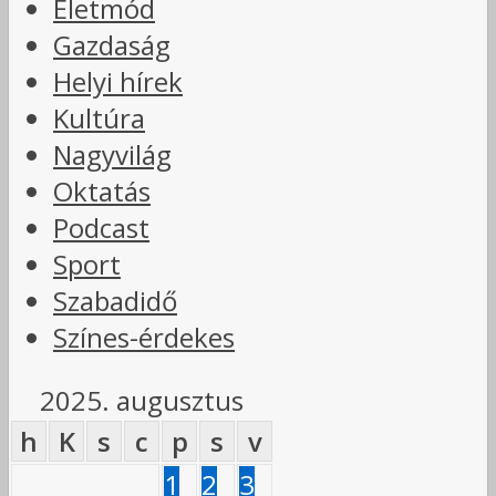
Életmód
Gazdaság
Helyi hírek
Kultúra
Nagyvilág
Oktatás
Podcast
Sport
Szabadidő
Színes-érdekes
2025. augusztus
h
K
s
c
p
s
v
1
2
3