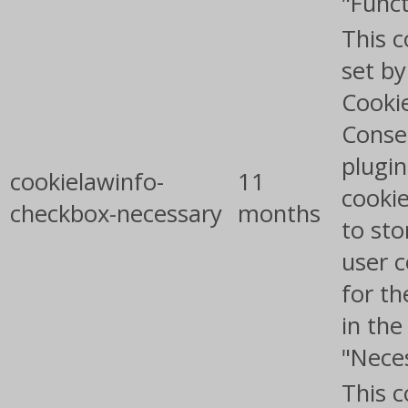
"Funct
This c
set b
Cooki
Conse
plugin
cookielawinfo-
11
cookie
checkbox-necessary
months
to sto
user 
for th
in the
"Nece
This c