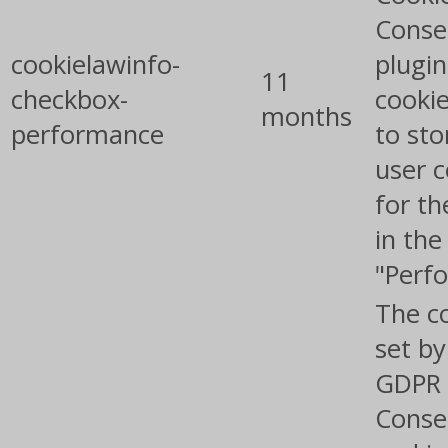
Conse
cookielawinfo-
plugin
11
checkbox-
cookie
months
performance
to sto
user 
for th
in the
"Perf
The co
set by
GDPR 
Conse