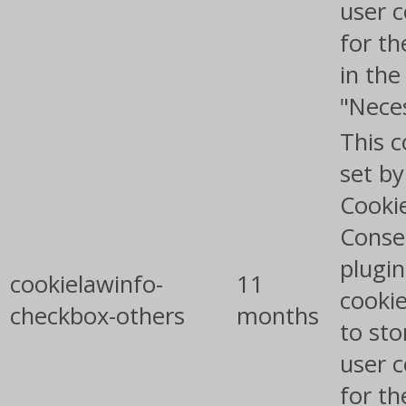
user 
for th
in the
"Nece
This c
set b
Cooki
Conse
plugin
cookielawinfo-
11
cookie
checkbox-others
months
to sto
user 
for th