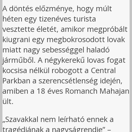
A döntés előzménye, hogy múlt
héten egy tizenéves turista
vesztette életét, amikor megpróbált
kiugrani egy megbokrosodott lovak
miatt nagy sebességgel haladó
járműből. A négykerekű lovas fogat
kocsisa nélkül robogott a Central
Parkban a szerencsétlenség idején,
amiben a 18 éves Romanch Mahajan
ült.
„Szavakkal nem leírható ennek a
tragédiának a nagyságrendje” –