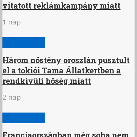
vitatott reklámkampány miatt
1 nap
NAGYVILÁG
Három nőstény oroszlán pusztult
el a tokiói Tama Állatkertben a
rendkívüli hőség miatt
2 nap
NAGYVILÁG
Franciaországban még soha nem