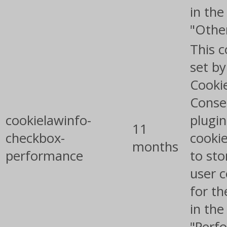
in the
"Othe
This c
set b
Cooki
Conse
cookielawinfo-
plugin
11
checkbox-
cookie
months
performance
to sto
user 
for th
in the
"Perf