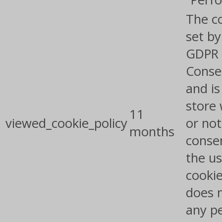
The co
set by
GDPR 
Conse
and is
store
11
viewed_cookie_policy
or not
months
conse
the us
cookie
does 
any p