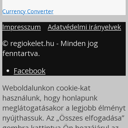
Currency Converter
Impresszum
Adatvédelmi irányelvek
© regiokelet.hu - Minden jog
fenntartva.
Facebook
Weboldalunkon cookie-kat
használunk, hogy honlapunk
meglátogatásakor a legjobb élményt
nyújthassuk. Az „Összes elfogadása”
gombra kattintva Ön hozzájárul az