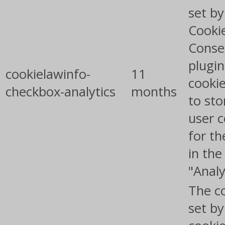
set b
Cooki
Conse
plugin
cookielawinfo-
11
cookie
checkbox-analytics
months
to sto
user 
for th
in the
"Analy
The co
set b