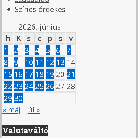
Színes-érdekes
2026. június
h
K
s
c
p
s
v
1
2
3
4
5
6
7
8
9
10
11
12
13
14
15
16
17
18
19
20
21
22
23
24
25
26
27
28
29
30
« máj
júl »
Valutaváltó