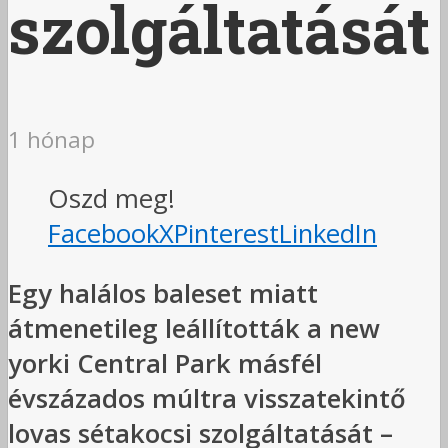
szolgáltatását
1 hónap
Oszd meg!
Facebook
X
Pinterest
LinkedIn
Egy halálos baleset miatt
átmenetileg leállították a new
yorki Central Park másfél
évszázados múltra visszatekintő
lovas sétakocsi szolgáltatását –