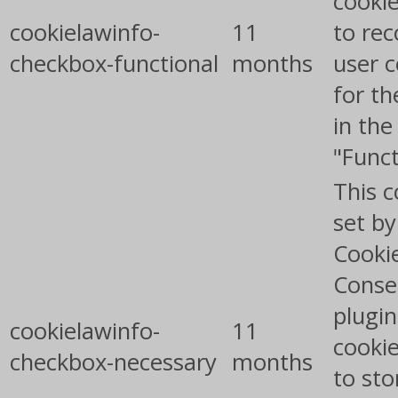
cooki
cookielawinfo-
11
to rec
checkbox-functional
months
user 
for th
in the
"Funct
This c
set b
Cooki
Conse
plugin
cookielawinfo-
11
cookie
checkbox-necessary
months
to sto