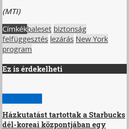
(MTI)
Címkék
baleset
biztonság
felfüggesztés
lezárás
New York
program
Ez is érdekelheti
NAGYVILÁG
Házkutatást tartottak a Starbucks
dél-koreai központjában egy