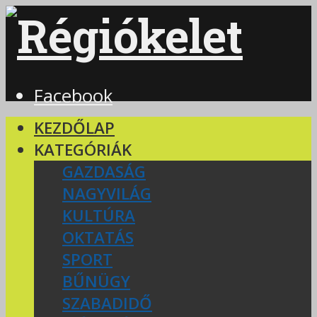
Facebook
KEZDŐLAP
KATEGÓRIÁK
GAZDASÁG
NAGYVILÁG
KULTÚRA
OKTATÁS
SPORT
BŰNÜGY
SZABADIDŐ