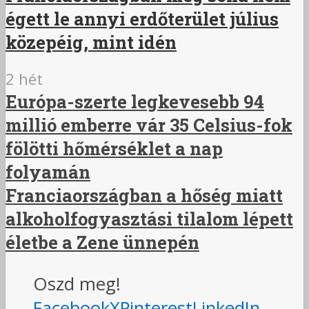
égett le annyi erdőterület július
közepéig, mint idén
2 hét
Európa-szerte legkevesebb 94
millió emberre vár 35 Celsius-fok
fölötti hőmérséklet a nap
folyamán
Franciaországban a hőség miatt
alkoholfogyasztási tilalom lépett
életbe a Zene ünnepén
Oszd meg!
Facebook
X
Pinterest
LinkedIn