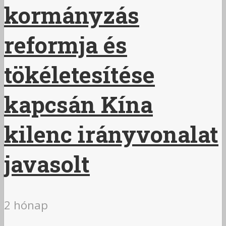
kormányzás
reformja és
tökéletesítése
kapcsán Kína
kilenc irányvonalat
javasolt
2 hónap