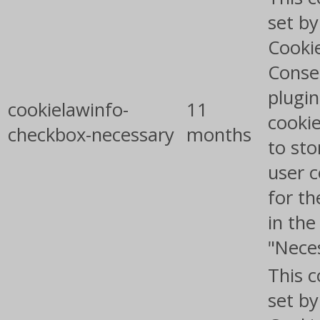
set b
Cooki
Conse
plugin
cookielawinfo-
11
cookie
checkbox-necessary
months
to sto
user 
for th
in the
"Nece
This c
set b