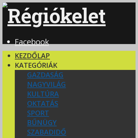
Facebook
KEZDŐLAP
KATEGÓRIÁK
GAZDASÁG
NAGYVILÁG
KULTÚRA
OKTATÁS
SPORT
BŰNÜGY
SZABADIDŐ