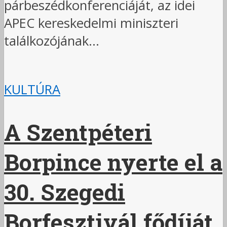
párbeszédkonferenciáját, az idei
APEC kereskedelmi miniszteri
találkozójának...
KULTÚRA
A Szentpéteri
Borpince nyerte el a
30. Szegedi
Borfesztivál fődíját