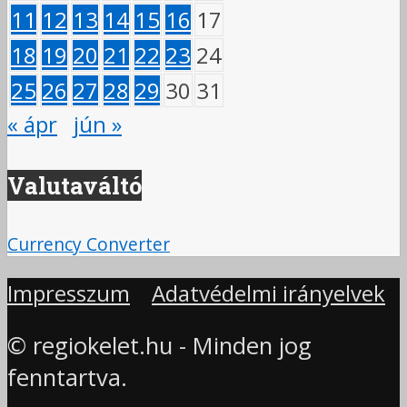
11
12
13
14
15
16
17
18
19
20
21
22
23
24
25
26
27
28
29
30
31
« ápr
jún »
Valutaváltó
Currency Converter
Impresszum
Adatvédelmi irányelvek
© regiokelet.hu - Minden jog
fenntartva.