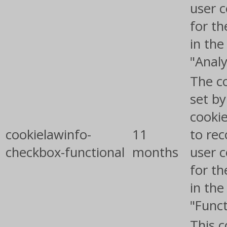
user 
for th
in the
"Analy
The co
set b
cooki
cookielawinfo-
11
to rec
checkbox-functional
months
user 
for th
in the
"Funct
This c