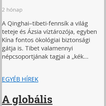
2 hónap
A Qinghai–tibeti-fennsík a világ
teteje és Ázsia víztározója, egyben
Kína fontos ökológiai biztonsági
gátja is. Tibet valamennyi
népcsoportjának tagjai a „kék...
EGYÉB HÍREK
A globális