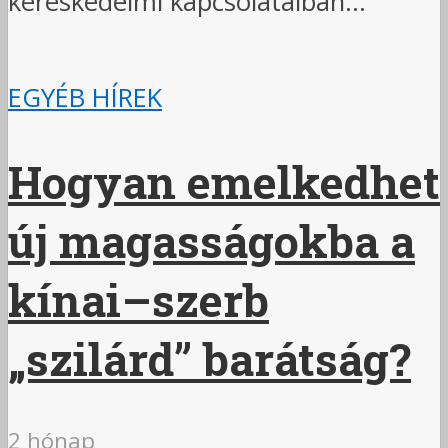
kereskedelmi kapcsolataiban...
EGYÉB HÍREK
Hogyan emelkedhet
új magasságokba a
kínai–szerb
„szilárd” barátság?
2 hónap