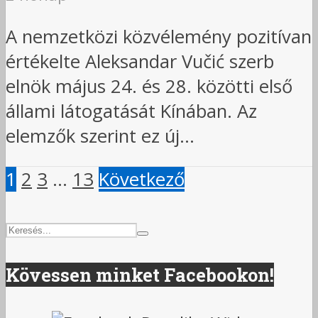
A nemzetközi közvélemény pozitívan
értékelte Aleksandar Vučić szerb
elnök május 24. és 28. közötti első
állami látogatását Kínában. Az
elemzők szerint ez új...
1
2
3
…
13
Következő
Kövessen minket Facebookon!