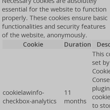
Necessary cookies are absolutely
essential for the website to function
properly. These cookies ensure basic
functionalities and security features
of the website, anonymously.
Cookie
Duration
Desc
This c
set b
Cooki
Conse
plugin
cookielawinfo-
11
cookie
checkbox-analytics
months
to sto