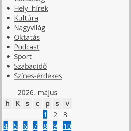
Helyi hírek
Kultúra
Nagyvilág
Oktatás
Podcast
Sport
Szabadidő
Színes-érdekes
2026. május
h
K
s
c
p
s
v
1
2
3
4
5
6
7
8
9
10