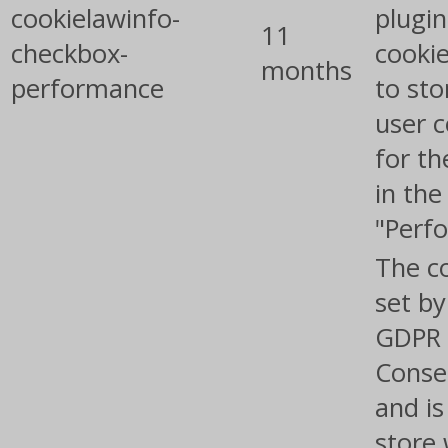
cookielawinfo-
plugin
11
checkbox-
cookie
months
performance
to sto
user 
for th
in the
"Perf
The co
set by
GDPR 
Conse
and is
store