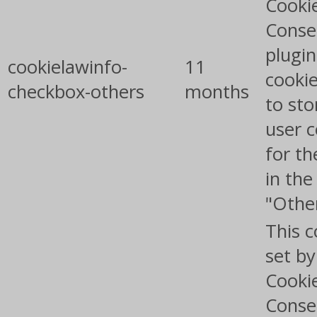
Cooki
Conse
plugin
cookielawinfo-
11
cookie
checkbox-others
months
to sto
user 
for th
in the
"Othe
This c
set b
Cooki
Conse