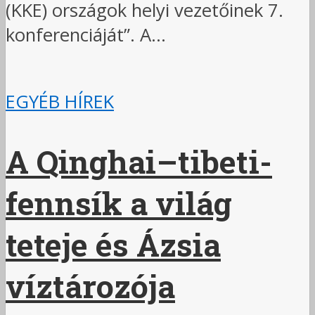
(KKE) országok helyi vezetőinek 7.
konferenciáját”. A...
EGYÉB HÍREK
A Qinghai–tibeti-
fennsík a világ
teteje és Ázsia
víztározója