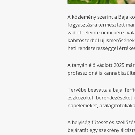
A közlemény szerint a Baja kör
fogyasztásra termesztett mar
vádlott eleinte némi pénz, val
kábítószerből új ismerősének
heti rendszerességgel értékesí
A tanyán élő vádlott 2025 má
professzionális kannabiszültet
Tervébe beavatta a bajai férf
eszközöket, berendezéseket is
napelemeket, a világítófóliáka
A helyiség fűtését és szellőzé
bejáratát egy szekrény álcázta