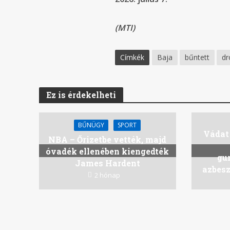
(MTI)
Címkék
Baja
bűntett
dr
Ez is érdekelheti
BŰNÜGY
SPORT
Vádat 
NBA – Őrizetbe vették, majd
óvadék ellenében kiengedték
gu
James Hardent
azbesz
2 hónap