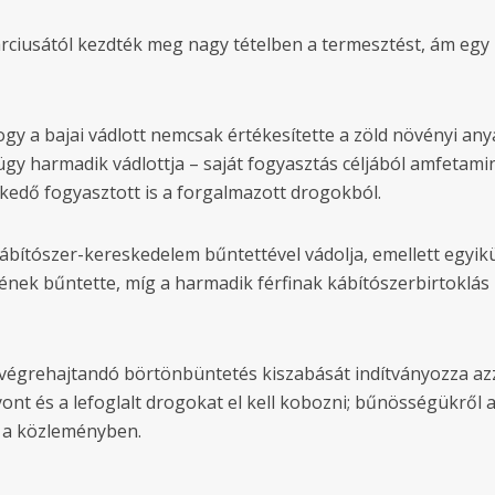
rciusától kezdték meg nagy tételben a termesztést, ám egy
gy a bajai vádlott nemcsak értékesítette a zöld növényi any
 ügy harmadik vádlottja – saját fogyasztás céljából amfetami
kedő fogyasztott is a forgalmazott drogokból.
kábítószer-kereskedelem bűntettével vádolja, emellett egyi
ének bűntette, míg a harmadik férfinak kábítószerbirtoklás
égrehajtandó börtönbüntetés kiszabását indítványozza azz
nt és a lefoglalt drogokat el kell kobozni; bűnösségükről a
l a közleményben.