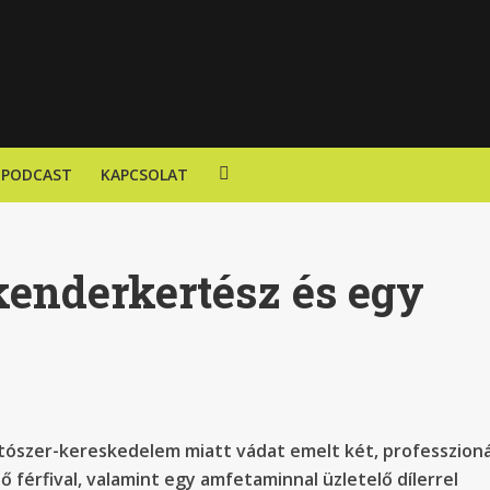
PODCAST
KAPCSOLAT
kenderkertész és egy
ítószer-kereskedelem miatt vádat emelt két, professzioná
férfival, valamint egy amfetaminnal üzletelő dílerrel