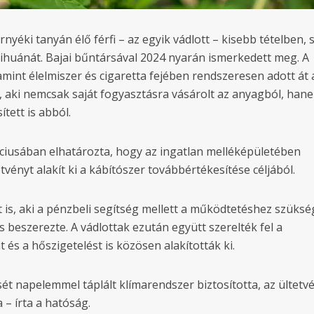
nyéki tanyán élő férfi – az egyik vádlott – kisebb tételben, 
ihuánát. Bajai bűntársával 2024 nyarán ismerkedett meg. A
amint élelmiszer és cigaretta fejében rendszeresen adott át 
, aki nemcsak saját fogyasztásra vásárolt az anyagból, han
tett is abból.
rciusában elhatározta, hogy az ingatlan melléképületében
vényt alakít ki a kábítószer továbbértékesítése céljából.
it is, aki a pénzbeli segítség mellett a működtetéshez szüks
 beszerezte. A vádlottak ezután együtt szerelték fel a
t és a hőszigetelést is közösen alakították ki.
sét napelemmel táplált klímarendszer biztosította, az ültetv
 – írta a hatóság.