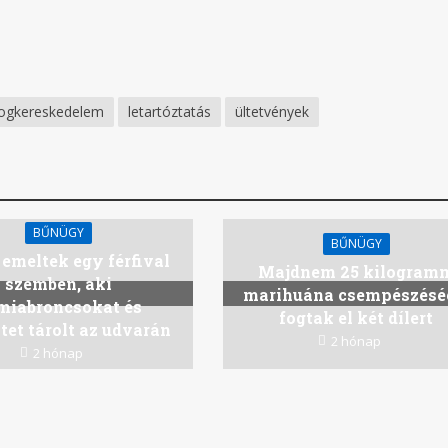
ogkereskedelem
letartóztatás
ültetvények
BŰNÜGY
BŰNÜGY
emeltek egy férfival
Majdnem 25 kilogram
szemben, aki
marihuána csempészésé
miabroncsokat és
fogtak el két dílert
tet tárolt az udvarán
2 hónap
2 hónap