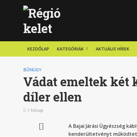
KEZDŐLAP
KATEGÓRIÁK
AKTUÁLIS HÍREK
BŰNÜGY
Vádat emeltek két 
díler ellen
1 hónap
A Bajai Járási Ügyészség káb
kenderültetvényt működtető 