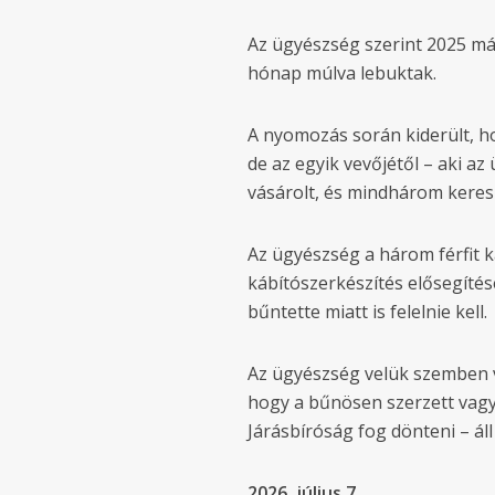
Az ügyészség szerint 2025 má
hónap múlva lebuktak.
A nyomozás során kiderült, ho
de az egyik vevőjétől – aki az
vásárolt, és mindhárom keres
Az ügyészség a három férfit 
kábítószerkészítés elősegítés
bűntette miatt is felelnie kell.
Az ügyészség velük szemben v
hogy a bűnösen szerzett vagyo
Járásbíróság fog dönteni – ál
2026. július 7.