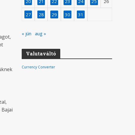
20
21
22
23
24
25
26
27
28
29
30
31
« jún
aug »
agot,
nt
Valutaváltó
Currency Converter
küknek
al,
 Bajai