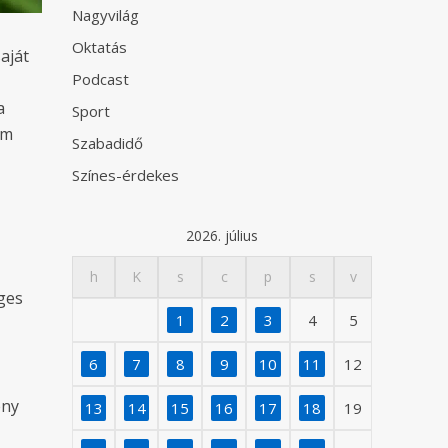
Nagyvilág
Oktatás
saját
Podcast
a
Sport
em
Szabadidő
Színes-érdekes
2026. július
h
K
s
c
p
s
v
éges
1
2
3
4
5
6
7
8
9
10
11
12
ény
13
14
15
16
17
18
19