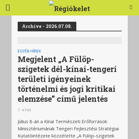
Archive - 2026.07.08.
EGYÉB HÍREK
Megjelent „A Fülöp-
szigetek dél-kínai-tengeri
területi igényeinek
történelmi és jogi kritikai
elemzése” című jelentés
4 hét
Július 8-án a Kínai Természeti Erőforrások
Minisztériumának Tengeri Fejlesztési Stratégiai
Kutatóintézete közzétette „A Fülöp-szigetek