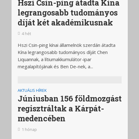
Hszi Csin-ping átadta Kína
legrangosabb tudományos
díját két akadémikusnak
4 hét
Hszi Csin-ping kínai államelnök szerdán átadta
Kína legrangosabb tudományos díját Chen
Liquannak, a lítiumakkumulátor-ipar
megalapítójának és Ben De-nek, a...
AKTUÁLIS HÍREK
Júniusban 156 földmozgást
regisztráltak a Kárpát-
medencében
1 hónap