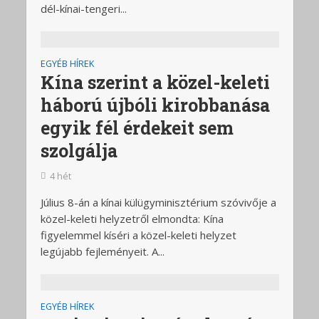
dél-kínai-tengeri...
EGYÉB HÍREK
Kína szerint a közel-keleti
háború újbóli kirobbanása
egyik fél érdekeit sem
szolgálja
4 hét
Július 8-án a kínai külügyminisztérium szóvivője a
közel-keleti helyzetről elmondta: Kína
figyelemmel kíséri a közel-keleti helyzet
legújabb fejleményeit. A...
EGYÉB HÍREK