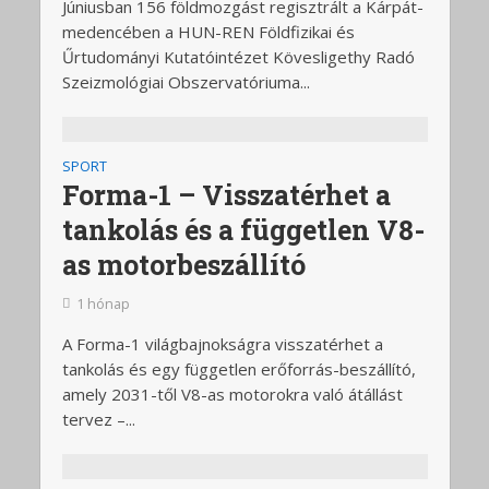
Júniusban 156 földmozgást regisztrált a Kárpát-
medencében a HUN-REN Földfizikai és
Űrtudományi Kutatóintézet Kövesligethy Radó
Szeizmológiai Obszervatóriuma...
SPORT
Forma-1 – Visszatérhet a
tankolás és a független V8-
as motorbeszállító
1 hónap
A Forma-1 világbajnokságra visszatérhet a
tankolás és egy független erőforrás-beszállító,
amely 2031-től V8-as motorokra való átállást
tervez –...