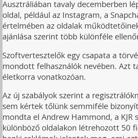
Ausztráliában tavaly decemberben lép
oldal, például az Instagram, a Snapcha
értelmében az oldalak működtetőinek 
ajánlása szerint több különféle ellen
Szoftvertesztelők egy csapata a törv
mondott felhasználók nevében. Azt t
életkorra vonatkozóan.
Az új szabályok szerint a regisztráló
sem kértek tőlünk semmiféle bizonyít
mondta el Andrew Hammond, a KJR szoft
különböző oldalakon létrehozott 50 fi