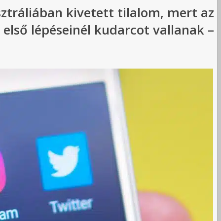
tráliában kivetett tilalom, mert az
első lépéseinél kudarcot vallanak –