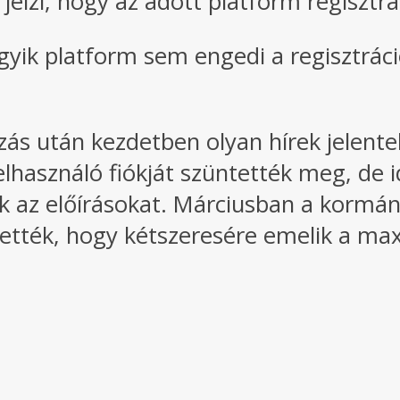
jelzi, hogy az adott platform regisztrá
gyik platform sem engedi a regisztráció
ozás után kezdetben olyan hírek jelen
felhasználó fiókját szüntették meg, de 
ik az előírásokat. Márciusban a kormán
tették, hogy kétszeresére emelik a ma