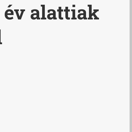
 év alattiak
l