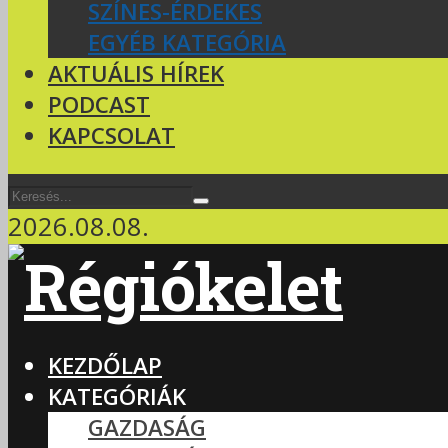
SZÍNES-ÉRDEKES
EGYÉB KATEGÓRIA
AKTUÁLIS HÍREK
PODCAST
KAPCSOLAT
2026.08.08.
KEZDŐLAP
KATEGÓRIÁK
GAZDASÁG