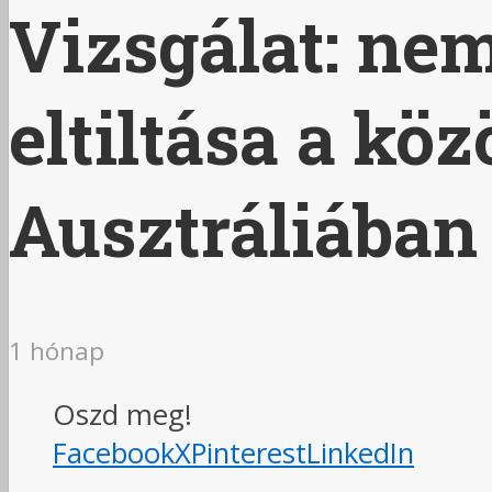
Vizsgálat: nem
eltiltása a kö
Ausztráliában
1 hónap
Oszd meg!
Facebook
X
Pinterest
LinkedIn