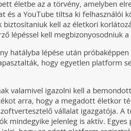
ett életbe az a törvény, amelyben el
t és a YouTube tiltsa ki felhasználói k
biztosítaniuk kell az életkori korláto
őrző lépéssel kell megbizonyosodniuk a 
ény hatályba lépése után próbaképpen 
apasztalták, hogy egyetlen platform s
knak valamivel igazolni kell a bemondot
ékot arra, hogy a megadott életkor té
vertesztelő vállalat igazgatója. A tes
ók mindegyike jelenleg is aktív. Egyes 