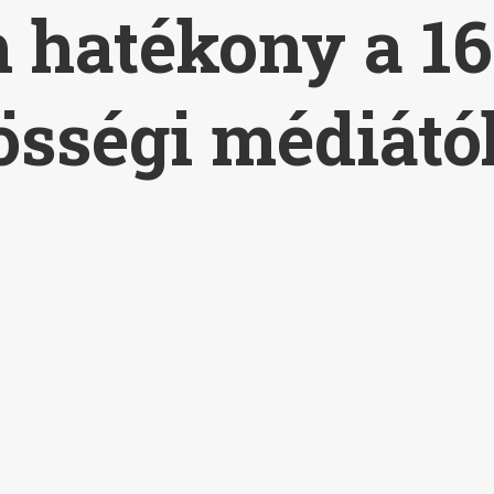
 hatékony a 16
zösségi médiátó