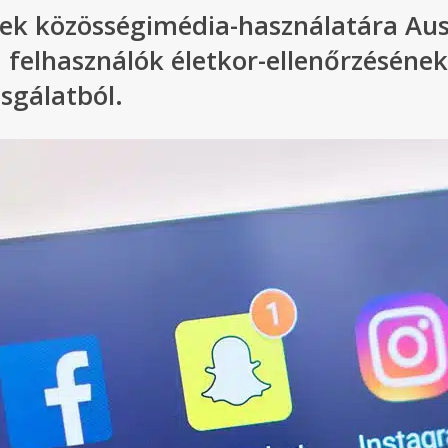
ek közösségimédia-használatára Ausz
felhasználók életkor-ellenőrzésének 
zsgálatból.