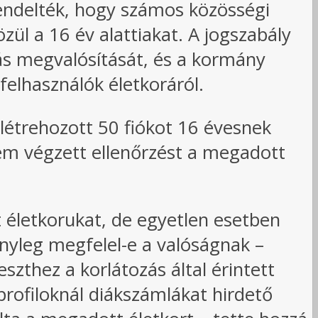
rendelték, hogy számos közösségi
özül a 16 év alattiakat. A jogszabály
zás megvalósítását, és a kormány
felhasználók életkoráról.
létrehozott 50 fiókot 16 évesnek
em végzett ellenőrzést a megadott
t életkorukat, de egyetlen esetben
nyleg megfelel-e a valóságnak –
zthez a korlátozás által érintett
profiloknál diákszámlákat hirdető