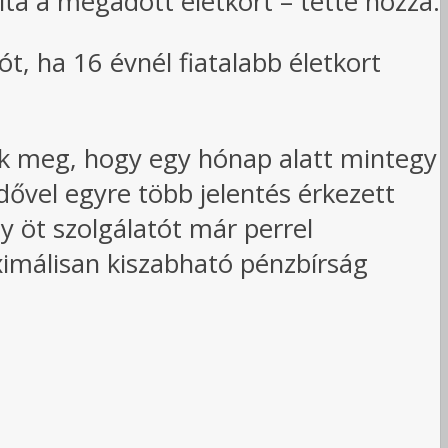
lta a megadott életkort – tette hozzá.
t, ha 16 évnél fiatalabb életkort
tek meg, hogy egy hónap alatt mintegy
idővel egyre több jelentés érkezett
y öt szolgálatót már perrel
ximálisan kiszabható pénzbírság