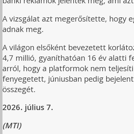
banki reklámok jelentek meg, ami azt 
A vizsgálat azt megerősítette, hogy e
adnak meg.
A világon elsőként bevezetett korlát
4,7 millió, gyaníthatóan 16 év alatti 
arról, hogy a platformok nem teljesít
fenyegetett, júniusban pedig bejelen
összegét.
2026. július 7.
(MTI)