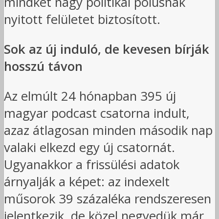
mindkét nagy politikai pólusnak
nyitott felületet biztosított.
Sok az új induló, de kevesen bírják
hosszú távon
Az elmúlt 24 hónapban 395 új
magyar podcast csatorna indult,
azaz átlagosan minden második nap
valaki elkezd egy új csatornát.
Ugyanakkor a frissülési adatok
árnyalják a képet: az indexelt
műsorok 39 százaléka rendszeresen
jelentkezik, de közel negyedük már