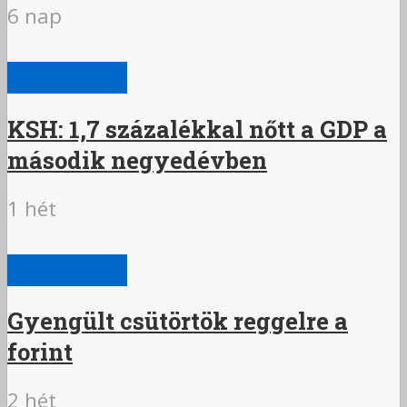
6 nap
GAZDASÁG
KSH: 1,7 százalékkal nőtt a GDP a
második negyedévben
1 hét
GAZDASÁG
Gyengült csütörtök reggelre a
forint
2 hét