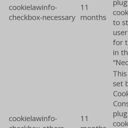
plug
cookielawinfo-
11
cook
checkbox-necessary
months
to s
user
for 
in t
"Nec
This
set 
Cook
Con
plug
cookielawinfo-
11
cook