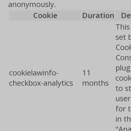
anonymously.
Cookie
Duration
De
This
set 
Cook
Con
plug
cookielawinfo-
11
cook
checkbox-analytics
months
to s
user
for 
in t
"Ana