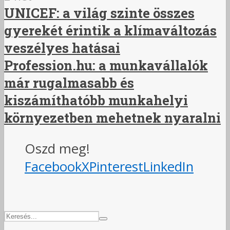
UNICEF: a világ szinte összes
gyerekét érintik a klímaváltozás
veszélyes hatásai
Profession.hu: a munkavállalók
már rugalmasabb és
kiszámíthatóbb munkahelyi
környezetben mehetnek nyaralni
Oszd meg!
Facebook
X
Pinterest
LinkedIn