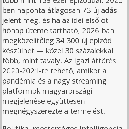
több mint 139 ezer epizóddal. 2025-
ben naponta átlagosan 73 új adás
jelent meg, és ha az idei első öt
hónap üteme tartható, 2026-ban
megközelítőleg 34 300 új epizód
készülhet — közel 30 százalékkal
több, mint tavaly. Az igazi áttörés
2020-2021-re tehető, amikor a
pandémia és a nagy streaming
platformok magyarországi
megjelenése együttesen
megnégyszerezte a termelést.
Politika, mesterséges intelligencia,