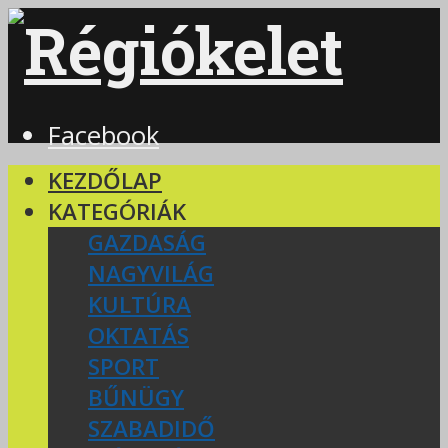
Facebook
KEZDŐLAP
KATEGÓRIÁK
GAZDASÁG
NAGYVILÁG
KULTÚRA
OKTATÁS
SPORT
BŰNÜGY
SZABADIDŐ