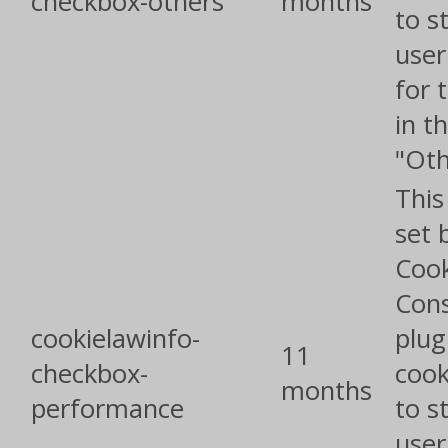
checkbox-others
months
to s
user
for 
in t
"Oth
This
set 
Cook
Con
cookielawinfo-
plug
11
checkbox-
cook
months
performance
to s
user