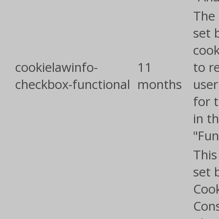
The 
set 
cook
cookielawinfo-
11
to r
checkbox-functional
months
user
for 
in t
"Fun
This
set 
Cook
Con