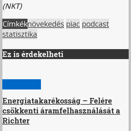
(NKT)
Címkék
növekedés
piac
podcast
statisztika
Ez is érdekelheti
GAZDASÁG
Energiatakarékosság – Felére
csökkenti áramfelhasználását a
Richter