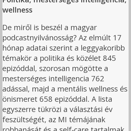
wellness
De miről is beszél a magyar
podcastnyilvánosság? Az elmúlt 17
hónap adatai szerint a leggyakoribb
témakör a politika és közélet 845
epizóddal, szorosan mögötte a
mesterséges intelligencia 762
adással, majd a mentális wellness és
önismeret 658 epizóddal. A lista
egyszerre tükrözi a választási év
feszültségét, az MI témájának
robbanását és a self-care tartalmak