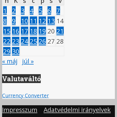
h
K
s
c
p
s
v
1
2
3
4
5
6
7
8
9
10
11
12
13
14
15
16
17
18
19
20
21
22
23
24
25
26
27
28
29
30
« máj
júl »
Valutaváltó
Currency Converter
Impresszum
Adatvédelmi irányelvek