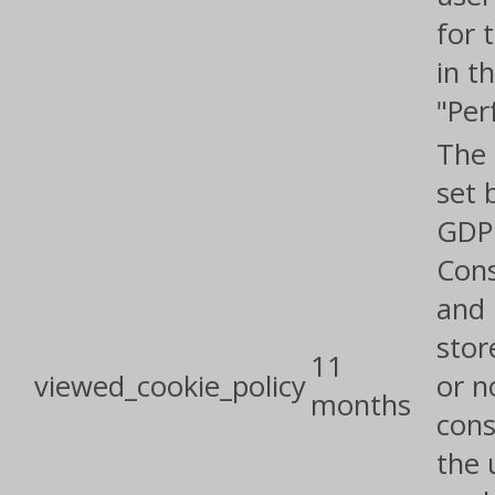
for 
in t
"Per
The 
set 
GDP
Cons
and 
stor
11
viewed_cookie_policy
or n
months
cons
the 