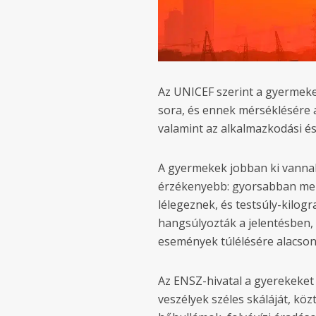
Az UNICEF szerint a gyermeke
sora, és ennek mérséklésére 
valamint az alkalmazkodási é
A gyermekek jobban ki vannak 
érzékenyebb: gyorsabban mel
lélegeznek, és testsúly-kilo
hangsúlyozták a jelentésben, 
események túlélésére alacso
Az ENSZ-hivatal a gyerekeket 
veszélyek széles skáláját, köz