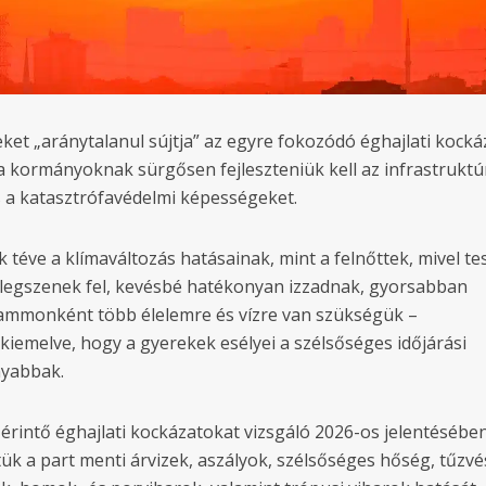
ket „aránytalanul sújtja” az egyre fokozódó éghajlati kock
a kormányoknak sürgősen fejleszteniük kell az infrastruktú
s a katasztrófavédelmi képességeket.
téve a klímaváltozás hatásainak, mint a felnőttek, mivel te
egszenek fel, kevésbé hatékonyan izzadnak, gyorsabban
grammonként több élelemre és vízre van szükségük –
kiemelve, hogy a gyerekek esélyei a szélsőséges időjárási
nyabbak.
érintő éghajlati kockázatokat vizsgáló 2026-os jelentésébe
tük a part menti árvizek, aszályok, szélsőséges hőség, tűzvé