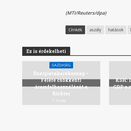
(MTI/Reuters/dpa)
Címkék
aszály
hatások
Ez is érdekelheti
GAZDASÁG
Energiatakarékosság –
Felére csökkenti
KSH: 1
áramfelhasználását a
GDP a 
Richter
4 nap