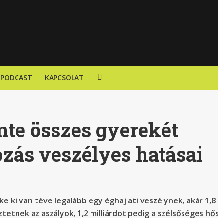
PODCAST
KAPCSOLAT
nte összes gyerekét
ozás veszélyes hatásai
ke ki van téve legalább egy éghajlati veszélynek, akár 1,8
ztetnek az aszályok, 1,2 milliárdot pedig a szélsőséges hő