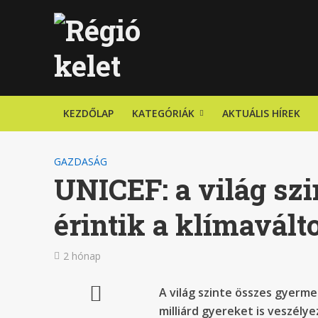
KEZDŐLAP
KATEGÓRIÁK
AKTUÁLIS HÍREK
GAZDASÁG
UNICEF: a világ szi
érintik a klímavált
2 hónap
A világ szinte összes gyerme
milliárd gyereket is veszélye