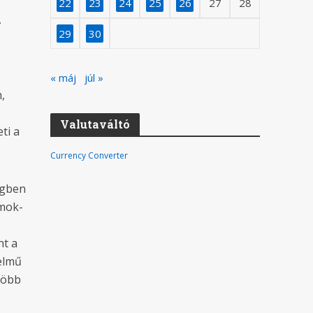
22
23
24
25
26
27
28
A
29
30
« máj
júl »
,
Valutaváltó
ti a
Currency Converter
égben
omok-
nt a
delmű
több