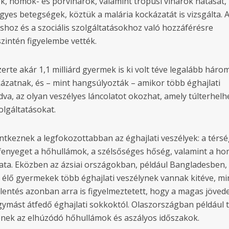
k, homok- és porviharok, valamint trópusi viharok hatását,
yes betegségek, köztük a malária kockázatát is vizsgálta. 
áshoz és a szociális szolgáltatásokhoz való hozzáférésre
zintén figyelembe vették.
erte akár 1,1 milliárd gyermek is ki volt téve legalább három
ázatnak, és – mint hangsúlyozták – amikor több éghajlati
va, az olyan veszélyes láncolatot okozhat, amely túlterhelhe
olgáltatásokat.
ntkeznek a legfokozottabban az éghajlati veszélyek: a térs
 fenyeget a hőhullámok, a szélsőséges hőség, valamint a h
ta. Eközben az ázsiai országokban, például Bangladesben,
lő gyermekek több éghajlati veszélynek vannak kitéve, mi
elentés azonban arra is figyelmeztetett, hogy a magas jöve
mást átfedő éghajlati sokkoktól. Olaszországban például 
tenek az elhúzódó hőhullámok és aszályos időszakok.