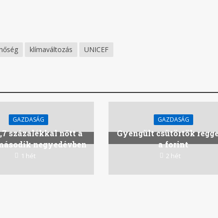
hőség
klímaváltozás
UNICEF
GAZDASÁG
GAZDASÁG
,7 százalékkal nőtt a
Gyengült csütörtök regge
második negyedévben
a forint
1 hét
2 hét