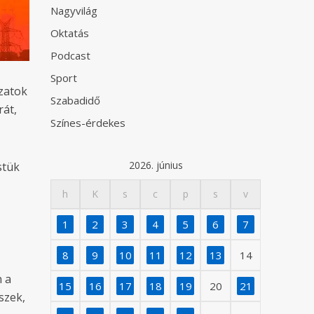
Nagyvilág
Oktatás
Podcast
Sport
ázatok
Szabadidő
rát,
Színes-érdekes
2026. június
stük
h
K
s
c
p
s
v
1
2
3
4
5
6
7
8
9
10
11
12
13
14
n a
15
16
17
18
19
20
21
szek,