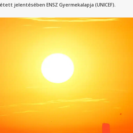
étett jelentésében ENSZ Gyermekalapja (UNICEF).