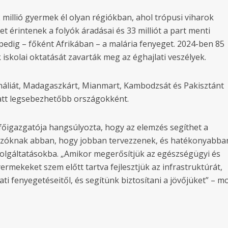
2 millió gyermek él olyan régiókban, ahol trópusi viharok
et érintenek a folyók áradásai és 33 milliót a part menti
 pedig – főként Afrikában – a malária fenyeget. 2024-ben 85
iskolai oktatását zavarták meg az éghajlati veszélyek.
máliát, Madagaszkárt, Mianmart, Kambodzsát és Pakisztánt
iatt legsebezhetőbb országokként.
 főigazgatója hangsúlyozta, hogy az elemzés segíthet a
zóknak abban, hogy jobban tervezzenek, és hatékonyabba
olgáltatásokba. „Amikor megerősítjük az egészségügyi és
ermekeket szem előtt tartva fejlesztjük az infrastruktúrát,
ati fenyegetéseitől, és segítünk biztosítani a jövőjüket” – m