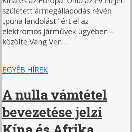
Kína és az Európai Unió az év elején
született ármegállapodás révén
„puha landolást” ért el az
elektromos járművek ügyében –
közölte Vang Ven...
EGYÉB HÍREK
A nulla vámtétel
bevezetése jelzi
Kína és Afrika