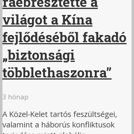
ráébresztette a
világot a Kína
fejlődéséből fakadó
„biztonsági
többlethaszonra”
3 hónap
A Közel-Kelet tartós feszültségei,
valamint a háborús konfliktusok