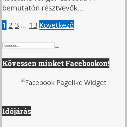
bemutatón résztvevők...
1
2
3
…
13
Következő
Kövessen minket Facebookon!
Időjárás