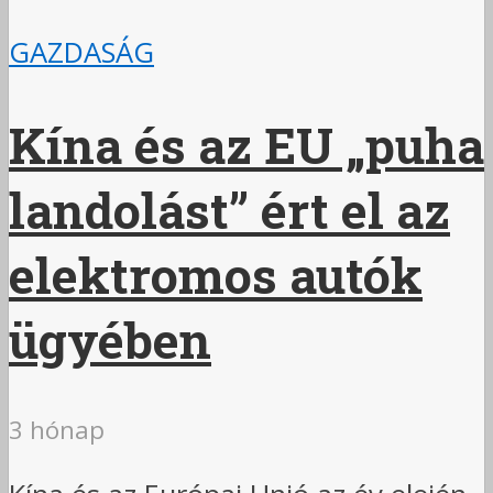
GAZDASÁG
Kína és az EU „puha
landolást” ért el az
elektromos autók
ügyében
3 hónap