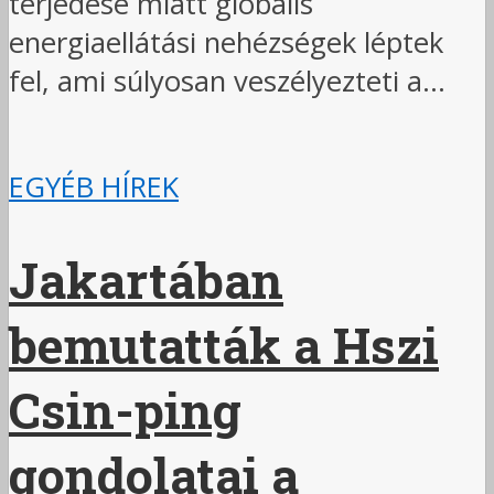
terjedése miatt globális
energiaellátási nehézségek léptek
fel, ami súlyosan veszélyezteti a...
EGYÉB HÍREK
Jakartában
bemutatták a Hszi
Csin-ping
gondolatai a