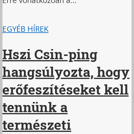
Erre vonatkozóan a...
EGYÉB HÍREK
Hszi Csin-ping
hangsúlyozta, hogy
erőfeszítéseket kell
tennünk a
természeti