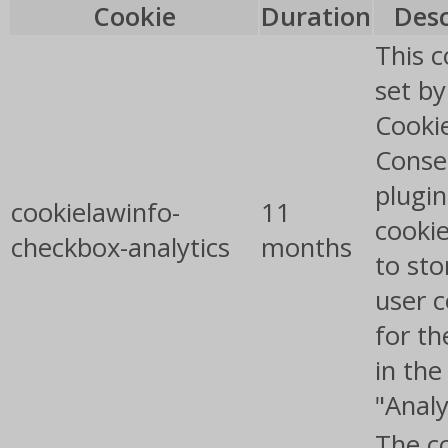
Cookie
Duration
Desc
This c
set b
Cooki
Conse
plugin
cookielawinfo-
11
cookie
checkbox-analytics
months
to sto
user 
for th
in the
"Analy
The co