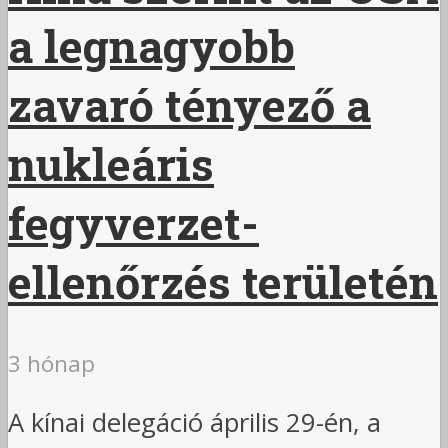
a legnagyobb
zavaró tényező a
nukleáris
fegyverzet-
ellenőrzés területén
3 hónap
A kínai delegáció április 29-én, a