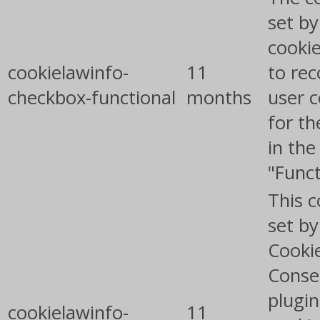
set b
cooki
cookielawinfo-
11
to rec
checkbox-functional
months
user 
for th
in the
"Funct
This c
set b
Cooki
Conse
plugin
cookielawinfo-
11