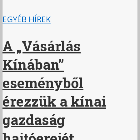
EGYÉB HÍREK
A „Vásárlás
Kínában”
eseményből
érezzük a kínai
gazdaság
hajtóerejét