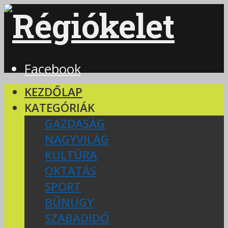
Facebook
KEZDŐLAP
KATEGÓRIÁK
GAZDASÁG
NAGYVILÁG
KULTÚRA
OKTATÁS
SPORT
BŰNÜGY
SZABADIDŐ