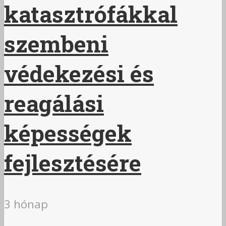
katasztrófákkal
szembeni
védekezési és
reagálási
képességek
fejlesztésére
3 hónap