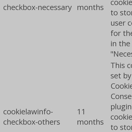
cookie
checkbox-necessary
months
to sto
user 
for th
in the
"Nece
This c
set b
Cooki
Conse
plugin
cookielawinfo-
11
cookie
checkbox-others
months
to sto